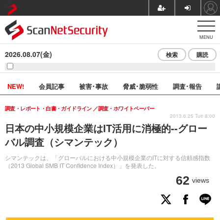
MENU
2026.08.07(金)
検索
購読
NEW!
会員記事
被害･事故
脅威･脆弱性
調査･報告
調査・レポート・白書・ガイドライン
調査・ホワイトペーパー
2013.6.25 Tue 8:00
日本の中小規模企業はIT活用に消極的--グロー
バル調査（シマンテック）
シマンテックは、「グローバルにおける中小規模企業のITに対する信頼感指数
（2013 Global SMB IT Confidence Index）」を発表した。
62
views