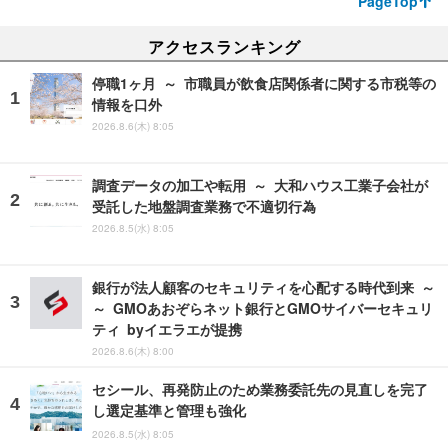
PageTop
アクセスランキング
停職1ヶ月 ～ 市職員が飲食店関係者に関する市税等の
情報を口外
2026.8.6(木) 8:05
調査データの加工や転用 ～ 大和ハウス工業子会社が
受託した地盤調査業務で不適切行為
2026.8.5(水) 8:05
銀行が法人顧客のセキュリティを心配する時代到来 ～
～ GMOあおぞらネット銀行とGMOサイバーセキュリ
ティ byイエラエが提携
2026.8.6(木) 8:00
セシール、再発防止のため業務委託先の見直しを完了
し選定基準と管理も強化
2026.8.5(水) 8:05