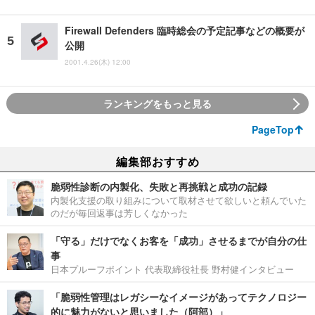
Firewall Defenders 臨時総会の予定記事などの概要が
公開
2001.4.26(木) 12:00
ランキングをもっと見る
PageTop
編集部おすすめ
脆弱性診断の内製化、失敗と再挑戦と成功の記録
内製化支援の取り組みについて取材させて欲しいと頼んでいた
のだが毎回返事は芳しくなかった
「守る」だけでなくお客を「成功」させるまでが自分の仕
事
日本プルーフポイント 代表取締役社長 野村健インタビュー
「脆弱性管理はレガシーなイメージがあってテクノロジー
的に魅力がないと思いました（阿部）」