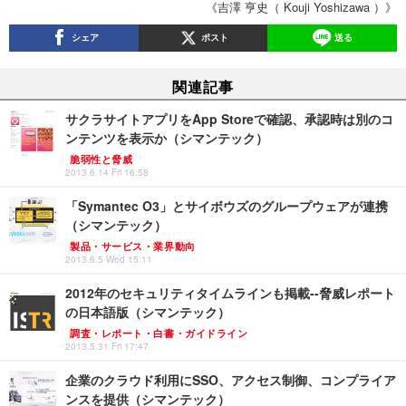
《吉澤 亨史（ Kouji Yoshizawa ）》
シェア
ポスト
送る
関連記事
サクラサイトアプリをApp Storeで確認、承認時は別のコ
ンテンツを表示か（シマンテック）
脆弱性と脅威
2013.6.14 Fri 16:58
「Symantec O3」とサイボウズのグループウェアが連携
（シマンテック）
製品・サービス・業界動向
2013.6.5 Wed 15:11
2012年のセキュリティタイムラインも掲載--脅威レポート
の日本語版（シマンテック）
調査・レポート・白書・ガイドライン
2013.5.31 Fri 17:47
企業のクラウド利用にSSO、アクセス制御、コンプライア
ンスを提供（シマンテック）