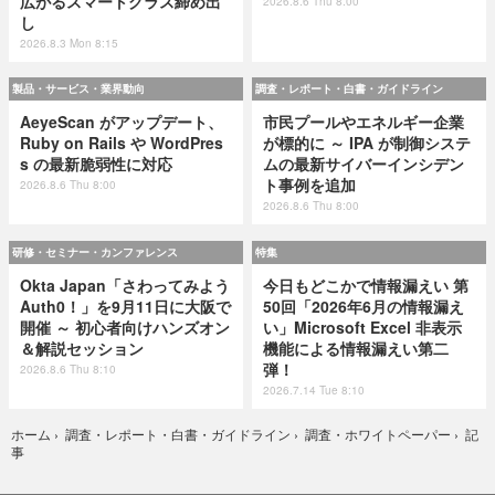
広がるスマートグラス締め出
2026.8.6 Thu 8:00
し
2026.8.3 Mon 8:15
製品・サービス・業界動向
調査・レポート・白書・ガイドライン
AeyeScan がアップデート、
市民プールやエネルギー企業
Ruby on Rails や WordPres
が標的に ～ IPA が制御システ
s の最新脆弱性に対応
ムの最新サイバーインシデン
ト事例を追加
2026.8.6 Thu 8:00
2026.8.6 Thu 8:00
研修・セミナー・カンファレンス
特集
Okta Japan「さわってみよう
今日もどこかで情報漏えい 第
Auth0！」を9月11日に大阪で
50回「2026年6月の情報漏え
開催 ～ 初心者向けハンズオン
い」Microsoft Excel 非表示
＆解説セッション
機能による情報漏えい第二
弾！
2026.8.6 Thu 8:10
2026.7.14 Tue 8:10
記
ホーム
›
調査・レポート・白書・ガイドライン
›
調査・ホワイトペーパー
›
事