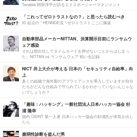
Tenable 阿部淳平が語るエクスポージャーマネジメント
「これってゼロトラストなの？」と思ったら読むべき
ID 起点の “ HENNGE流 ” ゼロトラストここに爆誕
自動車部品メーカーNITTAN、決算開示目前にランサムウ
ェア感染
それは朝出社してタイムカードを押せないことからはじまっ
た。NITTAN vs ランサムウェア 戦い全記録
NICT 井上大介が考える 日本の「セキュリティ自給率」向
上
多くの組織で海外製のアプライアンスを導入していますが自分
たちがどんな仕組みで守られているかわかっていないんじゃな
いでしょうか？
「趣味：ハッキング」一般社団法人日本ハッカー協会 杉
浦 隆幸
国内 OSINT 第一人者 日本ハッカー協会の杉浦氏が本気を出し
たら
脆弱性診断を盗んだ男