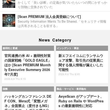
かくして「良い診断」の定義が気づいたらいつの間にかすっか
り別物に交換されていた
[Scan PREMIUM 法人会員登録について]
Security Information Wants To Be Shared.「セキュリティ情報
は共有されることを欲する」
News Category
脆弱性と脅威
インシデント・事故
官民連携の米 AI × 脆弱性対策
新エフエイコムにランサムウ
の国家戦略「GOLD EAGLE」
ェア攻撃、取引先の従業員に
ほか [Scan PREMIUM Month
関する個人情報が漏えいした
ly Executive Summary 2026
可能性
年7月度]
2026.8.6 Thu 8:05
2026.8.6 Thu 8:15
国際
製品・サービス・業界動向
ハッキングカンファレンス DE
AeyeScan がアップデート、
F CON、Meta式「変態メガ
Ruby on Rails や WordPres
ネ」全面禁止（度付きもNG）
s の最新脆弱性に対応