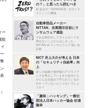
の？」と思ったら読むべき
ID 起点の “ HENNGE流 ” ゼロトラ
ストここに爆誕
自動車部品メーカー
NITTAN、決算開示目前にラ
ター
ンサムウェア感染
それは朝出社してタイムカードを
機能
押せないことからはじまった。
NITTAN vs ランサムウェア 戦い全
ァイ
記録
ー
NICT 井上大介が考える 日本
奪
の「セキュリティ自給率」向
上
ン
多くの組織で海外製のアプライア
が表
ンスを導入していますが自分たち
がどんな仕組みで守られているか
わかっていないんじゃないでしょ
うか？
 ）》
「趣味：ハッキング」一般社
団法人日本ハッカー協会 杉浦
隆幸