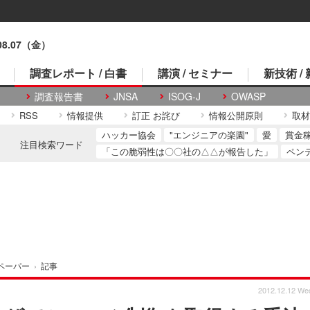
.08.07（金）
調査レポート / 白書
講演 / セミナー
新技術 /
調査報告書
JNSA
ISOG-J
OWASP
RSS
情報提供
訂正 お詫び
情報公開原則
取材
ハッカー協会
"エンジニアの楽園"
愛
賞金
注目検索ワード
「この脆弱性は〇〇社の△△が報告した」
ペン
ペーパー
›
記事
2012.12.12 We