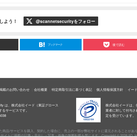
ローしよう！
@scannetsecurityをフォロー
ブックマーク
後で読む
掲載のお問い合わせ
会社概要
特定商取引法に基づく表記
個人情報保護方針
イー
ecurity は、株式会社イード（東証グロース
株式会社イードは、
するサービスです。
業者に対して付与さ
038
定を受けています。
た商品/サービスを購入、契約した場合に、売上の一部が弊社サイトに還元されることがあ
サイトに掲載の記事・見出し・写真・画像の無断転載を禁じます。Copyright © 2026 IID, In