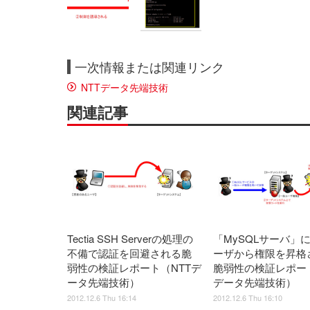
一次情報または関連リンク
NTTデータ先端技術
関連記事
Tectia SSH Serverの処理の
「MySQLサーバ」
不備で認証を回避される脆
ーザから権限を昇格
弱性の検証レポート（NTTデ
脆弱性の検証レポート
ータ先端技術）
データ先端技術）
2012.12.6 Thu 16:14
2012.12.6 Thu 16:10