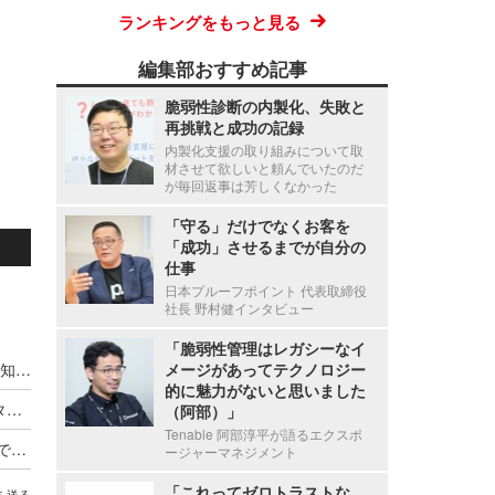
ランキングをもっと見る
編集部おすすめ記事
脆弱性診断の内製化、失敗と
再挑戦と成功の記録
内製化支援の取り組みについて取
材させて欲しいと頼んでいたのだ
が毎回返事は芳しくなかった
「守る」だけでなくお客を
「成功」させるまでが自分の
仕事
日本プルーフポイント 代表取締役
社長 野村健インタビュー
「脆弱性管理はレガシーなイ
デジタル庁「政府情報システムにおける脅威の検知・対応のためのログ取得・分析導入ガイドブック」に NTTデータ先端の技術者がレビュー協力
メージがあってテクノロジー
的に魅力がないと思いました
OWASP Top 10 2025 の変更点解説 ～ NTTデータ先端技術
（阿部）」
Tenable 阿部淳平が語るエクスポ
対策導入だけでは終わらない、100％の力を発揮できていない「落とし穴」を塞げ ～ NTTデータ先端技術が語るランサムウェア対策の実践
ージャーマネジメント
「これってゼロトラストな
を送る