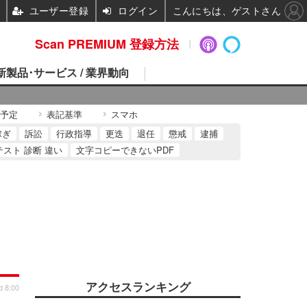
ユーザー登録
ログイン
こんにちは、ゲストさん
Scan PREMIUM 登録方法
 新製品･サービス / 業界動向
予定
表記基準
スマホ
稼ぎ
訴訟
行政指導
更迭
退任
懲戒
逮捕
テスト 診断 違い
文字コピーできないPDF
アクセスランキング
d 8:00