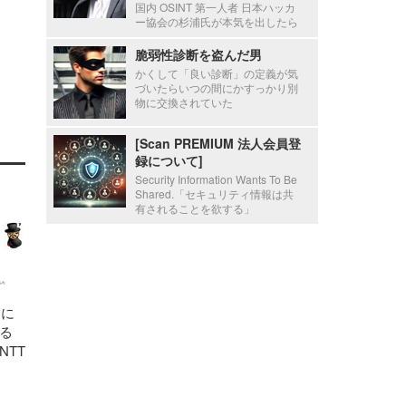
国内 OSINT 第一人者 日本ハッカ
ー協会の杉浦氏が本気を出したら
脆弱性診断を盗んだ男
かくして「良い診断」の定義が気
づいたらいつの間にかすっかり別
物に交換されていた
[Scan PREMIUM 法人会員登
録について]
Security Information Wants To Be
Shared.「セキュリティ情報は共
有されることを欲する」
」に
る
TT