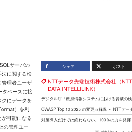
SQLサーバの
シェア
ポスト
手法に関する検
NTTデータ先端技術株式会社（NTT
ス管理者ユーザ
DATA INTELLILINK）
ータベースに接
ィスクにデータを
Format）を利
とが可能になる
L上の管理ユー
編集部にメッセージ