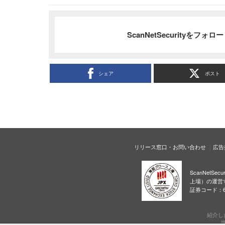
ScanNetSecurityをフォ
シェア
ポスト
リリース窓口・お問い合わせ
広告
ScanNetS
上場）の運営
証券コード：6
紹介し
当