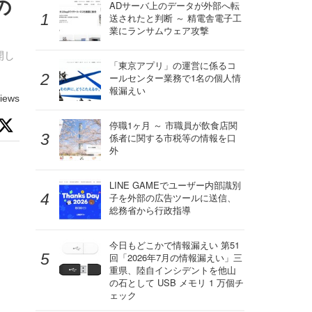
の
ADサーバ上のデータが外部へ転
送されたと判断 ～ 精電舎電子工
業にランサムウェア攻撃
開し
「東京アプリ」の運営に係るコ
ールセンター業務で1名の個人情
報漏えい
iews
停職1ヶ月 ～ 市職員が飲食店関
係者に関する市税等の情報を口
外
LINE GAMEでユーザー内部識別
子を外部の広告ツールに送信、
総務省から行政指導
今日もどこかで情報漏えい 第51
回「2026年7月の情報漏えい」三
重県、陸自インシデントを他山
の石として USB メモリ 1 万個チ
ェック