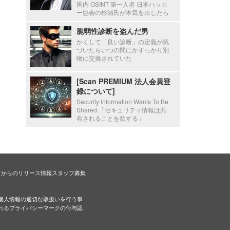
国内 OSINT 第一人者 日本ハッカ
ー協会の杉浦氏が本気を出したら
脆弱性診断を盗んだ男
かくして「良い診断」の定義が気
づいたらいつの間にかすっかり別
物に交換されていた
[Scan PREMIUM 法人会員登
録について]
Security Information Wants To Be
Shared.「セキュリティ情報は共
有されることを欲する」
ドからのリリース情報
スタッフ募集
個人情報の適切な取扱いを行う事
れるプライバシーマークの付与認