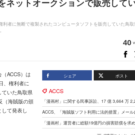
をネットオークションで販売して
、権利者に無断で複製されたコンピュータソフトを販売していた鳥取
。
40
v
（ACCS）は
シェア
ポスト
同日、権利者に
ACCS
していた鳥取県
反（海賊版の頒
として発表し