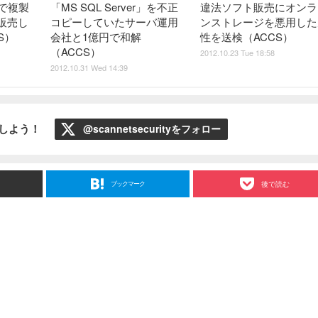
断で複製
「MS SQL Server」を不正
違法ソフト販売にオンラ
販売し
コピーしていたサーバ運用
ンストレージを悪用した
S）
会社と1億円で和解
性を送検（ACCS）
（ACCS）
2012.10.23 Tue 18:58
2012.10.31 Wed 14:39
ローしよう！
@scannetsecurityをフォロー
ブックマーク
後で読む