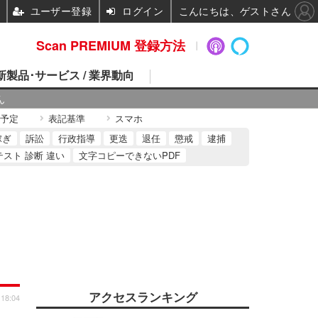
ユーザー登録
ログイン
こんにちは、ゲストさん
Scan PREMIUM 登録方法
 新製品･サービス / 業界動向
ん
予定
表記基準
スマホ
稼ぎ
訴訟
行政指導
更迭
退任
懲戒
逮捕
テスト 診断 違い
文字コピーできないPDF
アクセスランキング
 18:04