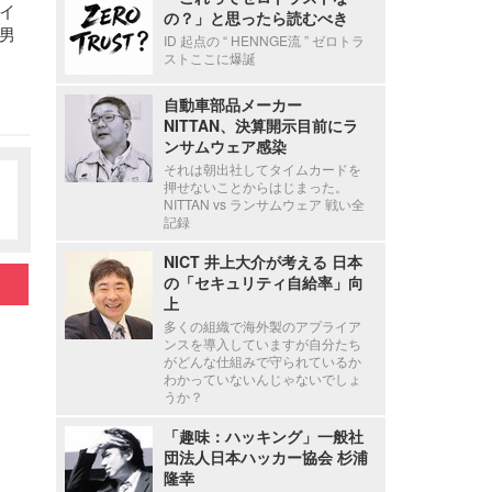
イ
の？」と思ったら読むべき
男
ID 起点の “ HENNGE流 ” ゼロトラ
ストここに爆誕
自動車部品メーカー
NITTAN、決算開示目前にラ
ンサムウェア感染
それは朝出社してタイムカードを
押せないことからはじまった。
NITTAN vs ランサムウェア 戦い全
記録
NICT 井上大介が考える 日本
の「セキュリティ自給率」向
上
多くの組織で海外製のアプライア
ンスを導入していますが自分たち
がどんな仕組みで守られているか
わかっていないんじゃないでしょ
うか？
「趣味：ハッキング」一般社
団法人日本ハッカー協会 杉浦
隆幸