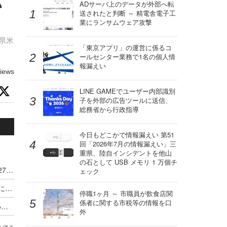
い
ADサーバ上のデータが外部へ転
送されたと判断 ～ 精電舎電子工
業にランサムウェア攻撃
県米
「東京アプリ」の運営に係るコ
ールセンター業務で1名の個人情
報漏えい
iews
LINE GAMEでユーザー内部識別
子を外部の広告ツールに送信、
総務省から行政指導
今日もどこかで情報漏えい 第51
回「2026年7月の情報漏えい」三
重県、陸自インシデントを他山
の石として USB メモリ 1 万個チ
「漫画村」に関する民事訴訟、17 億 3,664 万 2,277 円の損害賠償金の支払を命じる判決確定
ェック
ACCS、「海賊版ソフト利用に法的措置」メールに注意呼びかけ
停職1ヶ月 ～ 市職員が飲食店関
係者に関する市税等の情報を口
「漫画村」運営者に総額19億円の損害賠償を求め提訴、17作品で19億2,960万2,532円に
外