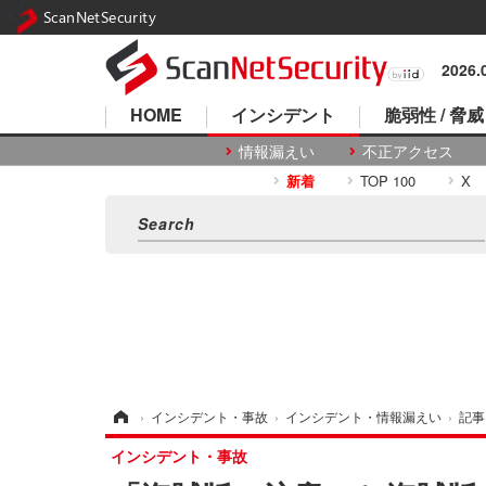
ScanNetSecurity
2026
HOME
インシデント
脆弱性 / 脅威
情報漏えい
不正アクセス
新着
TOP 100
X
ホーム
›
インシデント・事故
›
インシデント・情報漏えい
›
記事
インシデント・事故