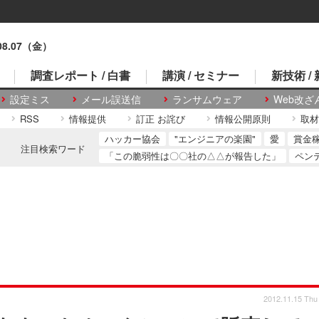
.08.07（金）
調査レポート / 白書
講演 / セミナー
新技術 /
設定ミス
メール誤送信
ランサムウェア
Web改ざ
RSS
情報提供
訂正 お詫び
情報公開原則
取材
ハッカー協会
"エンジニアの楽園"
愛
賞金
注目検索ワード
「この脆弱性は〇〇社の△△が報告した」
ペン
2012.11.15 Thu