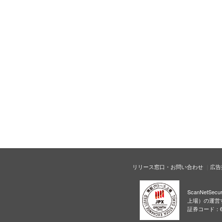
リリース窓口・お問い合わせ
広告
ScanNetS
上場）の運営
証券コード：6