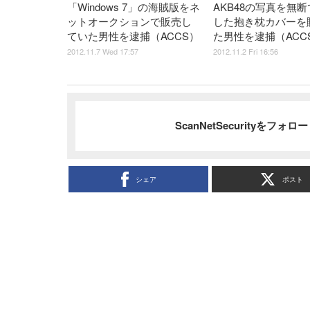
「Windows 7」の海賊版をネ
AKB48の写真を無
ットオークションで販売し
した抱き枕カバーを
ていた男性を逮捕（ACCS）
た男性を逮捕（ACC
2012.11.7 Wed 17:57
2012.11.2 Fri 16:56
ScanNetSecurityをフォ
シェア
ポスト