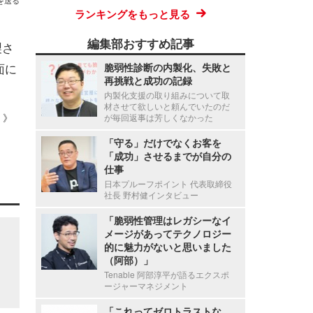
を送る
ランキングをもっと見る
編集部おすすめ記事
製さ
面に
脆弱性診断の内製化、失敗と
再挑戦と成功の記録
内製化支援の取り組みについて取
材させて欲しいと頼んでいたのだ
 ）》
が毎回返事は芳しくなかった
「守る」だけでなくお客を
「成功」させるまでが自分の
仕事
日本プルーフポイント 代表取締役
社長 野村健インタビュー
「脆弱性管理はレガシーなイ
メージがあってテクノロジー
的に魅力がないと思いました
（阿部）」
Tenable 阿部淳平が語るエクスポ
ージャーマネジメント
「これってゼロトラストな