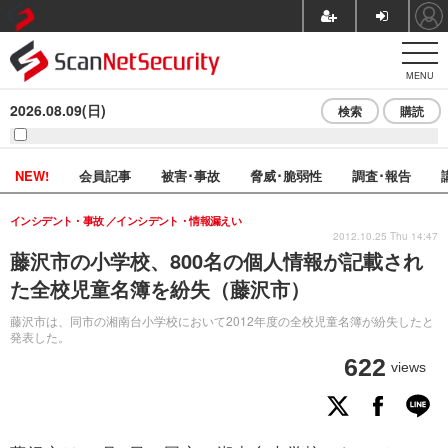
MENU
2026.08.09(日)
検索
購読
NEW!
会員記事
被害･事故
脅威･脆弱性
調査･報告
インシデント・事故
インシデント・情報漏えい
2012.10.25 Thu 14:47
藤沢市の小学校、800名の個人情報が記載され
た全校児童名簿を紛失（藤沢市）
藤沢市は、同市の湘南台小学校において2012年度の全校児童名簿が紛失したと
発表した。
622
views