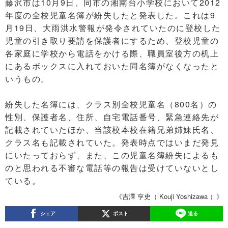
藤沢市は10月9日、同市の湘南台小学校において2012
年度の全校児童名簿が紛失したと発表した。これは9
月19日、大雨洪水警報が発令されていたのに登校した
児童の引き取り要請を保護者にするため、登校児童の
各家庭に学校から電話をかける際、職員室後方の机上
にあるボックスに入れておいた同名簿がなくなったと
いうもの。
紛失した名簿には、クラス別全校児童名（800名）の
性別、保護者名、住所、自宅電話番号、緊急連絡先が
記載されていたほか、当該校本校在籍兄弟姉妹氏名、
クラス名も記載されていた。発表時点ではいまだ発見
にいたっておらず、また、この児童名簿紛失によるも
のと思われる不審な電話等の報告は受けていないとし
ている。
《吉澤 亨史（ Kouji Yoshizawa ）》
シェア
ポスト
送る