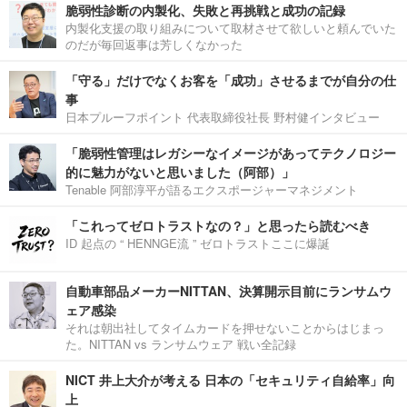
脆弱性診断の内製化、失敗と再挑戦と成功の記録
内製化支援の取り組みについて取材させて欲しいと頼んでいた
のだが毎回返事は芳しくなかった
「守る」だけでなくお客を「成功」させるまでが自分の仕
事
日本プルーフポイント 代表取締役社長 野村健インタビュー
「脆弱性管理はレガシーなイメージがあってテクノロジー
的に魅力がないと思いました（阿部）」
Tenable 阿部淳平が語るエクスポージャーマネジメント
「これってゼロトラストなの？」と思ったら読むべき
ID 起点の “ HENNGE流 ” ゼロトラストここに爆誕
自動車部品メーカーNITTAN、決算開示目前にランサムウ
ェア感染
それは朝出社してタイムカードを押せないことからはじまっ
た。NITTAN vs ランサムウェア 戦い全記録
NICT 井上大介が考える 日本の「セキュリティ自給率」向
上