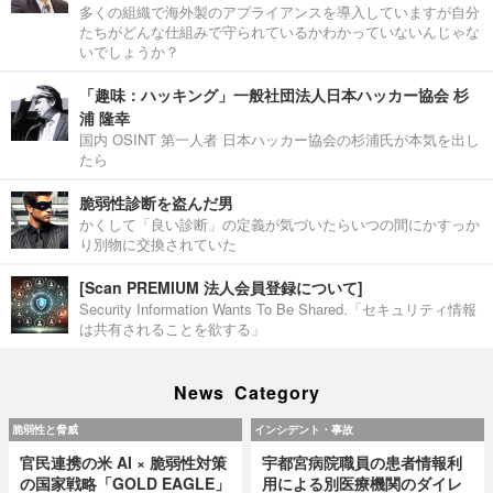
多くの組織で海外製のアプライアンスを導入していますが自分
たちがどんな仕組みで守られているかわかっていないんじゃな
いでしょうか？
「趣味：ハッキング」一般社団法人日本ハッカー協会 杉
浦 隆幸
国内 OSINT 第一人者 日本ハッカー協会の杉浦氏が本気を出し
たら
脆弱性診断を盗んだ男
かくして「良い診断」の定義が気づいたらいつの間にかすっか
り別物に交換されていた
[Scan PREMIUM 法人会員登録について]
Security Information Wants To Be Shared.「セキュリティ情報
は共有されることを欲する」
News Category
脆弱性と脅威
インシデント・事故
官民連携の米 AI × 脆弱性対策
宇都宮病院職員の患者情報利
の国家戦略「GOLD EAGLE」
用による別医療機関のダイレ