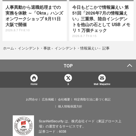
人事異動から退職処理までの
今日もどこかで情報漏えい 第
実務を体験 ～「Okta」ハンズ
51回「2026年7月の情報漏え
オンワークショップ 9月11日
い」三重県、陸自インシデン
大阪で開催
トを他山の石として USB メモ
リ 1 万個チェック
2026.8.7 Fri 8:10
2026.8.7 Fri 8:15
記事
ホーム
›
インシデント・事故
›
インシデント・情報漏えい
›
TOP
Home
X
Mail Magazine
お問合せ
広告掲載
会社概要
特定商取引法に基づく表記
個人情報保護方針
ScanNetSecurity は、株式会社イード（東証グロース上
場）の運営するサービスです。
証券コード：6038