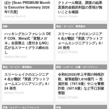
ほか [Scan PREMIUM Month
クトメール郵送、調査の結果
ly Executive Summary 2026
直接的金銭的利益の受領が無
年7月度]
いことを確認
2026.8.6 Thu 8:15
2026.8.7 Fri 8:05
国際
製品・サービス・業界動向
ハッキングカンファレンス DE
スリーシェイクのエンジニア
F CON、Meta式「変態メガ
4 名が翻訳『実践 プラットフ
ネ」全面禁止（度付きもNG）
ォームエンジニアリング』8 /
広がるスマートグラス締め出
24 発売
し
2026.8.7 Fri 8:00
2026.8.3 Mon 8:15
製品・サービス・業界動向
調査・レポート・白書・ガイドライン
スリーシェイクのエンジニア
令和8(2026)年上半期の特殊詐
4 名が翻訳『実践 プラットフ
欺、被害総額1,816億円 ～ 投
ォームエンジニアリング』8 /
資詐欺（797.9億）やニセ警察
24 発売
詐欺（507.9億）など手口別被
害額
2026.8.7 Fri 8:00
2026.8.7 Fri 8:00
研修・セミナー・カンファレンス
特集