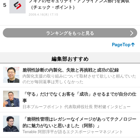
ノキアのセキュリティ・アプライアンス部門を買収
（チェック・ポイント）
2009.4.16(木) 17:15
ランキングをもっと見る
PageTop
編集部おすすめ
脆弱性診断の内製化、失敗と再挑戦と成功の記録
内製化支援の取り組みについて取材させて欲しいと頼んでいた
のだが毎回返事は芳しくなかった
「守る」だけでなくお客を「成功」させるまでが自分の仕
事
日本プルーフポイント 代表取締役社長 野村健インタビュー
「脆弱性管理はレガシーなイメージがあってテクノロジー
的に魅力がないと思いました（阿部）」
Tenable 阿部淳平が語るエクスポージャーマネジメント