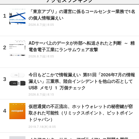
「東京アプリ」の運営に係るコールセンター業務で1名
の個人情報漏えい
2026.8.7(金) 8:05
ADサーバ上のデータが外部へ転送されたと判断 ～ 精
電舎電子工業にランサムウェア攻撃
2026.8.7(金) 8:05
今日もどこかで情報漏えい 第51回「2026年7月の情報
漏えい」三重県、陸自インシデントを他山の石として
USB メモリ 1 万個チェック
2026.8.7(金) 8:15
仮想通貨の不正流出、ホットウォレットの秘密鍵が窃
取された可能性（リミックスポイント、ビットポイン
トジャパン）
2019.7.18(木) 8:05