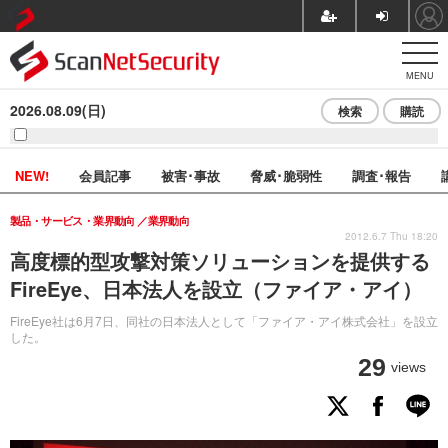
MENU
2026.08.09(日)
検索
購読
NEW!
会員記事
被害･事故
脅威･脆弱性
調査･報告
製品・サービス・業界動向
業界動向
2012.6.7 Thu 18:20
高度標的型攻撃対策ソリューションを提供する
FireEye、日本法人を設立（ファイア・アイ）
FireEye社は6月7日、同社の日本法人として「ファイア・アイ株式会社」を設立
した。
29
views