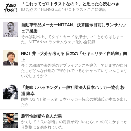
「これってゼロトラストなの？」と思ったら読むべき
ID 起点の “ HENNGE流 ” ゼロトラストここに爆誕
自動車部品メーカーNITTAN、決算開示目前にランサムウ
ェア感染
それは朝出社してタイムカードを押せないことからはじまっ
た。NITTAN vs ランサムウェア 戦い全記録
NICT 井上大介が考える 日本の「セキュリティ自給率」向
上
多くの組織で海外製のアプライアンスを導入していますが自分
たちがどんな仕組みで守られているかわかっていないんじゃな
いでしょうか？
「趣味：ハッキング」一般社団法人日本ハッカー協会 杉
浦 隆幸
国内 OSINT 第一人者 日本ハッカー協会の杉浦氏が本気を出し
たら
脆弱性診断を盗んだ男
かくして「良い診断」の定義が気づいたらいつの間にかすっか
り別物に交換されていた