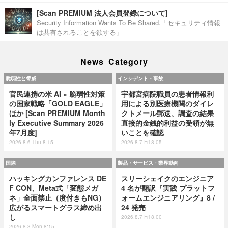
[Scan PREMIUM 法人会員登録について]
Security Information Wants To Be Shared.「セキュリティ情報
は共有されることを欲する」
News Category
脆弱性と脅威
インシデント・事故
官民連携の米 AI × 脆弱性対策
宇都宮病院職員の患者情報利
の国家戦略「GOLD EAGLE」
用による別医療機関のダイレ
ほか [Scan PREMIUM Month
クトメール郵送、調査の結果
ly Executive Summary 2026
直接的金銭的利益の受領が無
年7月度]
いことを確認
2026.8.6 Thu 8:15
2026.8.7 Fri 8:05
国際
製品・サービス・業界動向
ハッキングカンファレンス DE
スリーシェイクのエンジニア
F CON、Meta式「変態メガ
4 名が翻訳『実践 プラットフ
ネ」全面禁止（度付きもNG）
ォームエンジニアリング』8 /
広がるスマートグラス締め出
24 発売
し
2026.8.7 Fri 8:00
2026.8.3 Mon 8:15