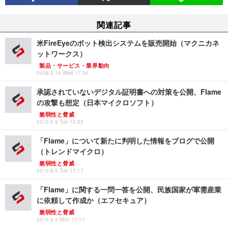
関連記事
米FireEyeのボット検出システムを販売開始（マクニカネ
ットワークス）
製品・サービス・業界動向
2008.5.14 Wed 17:55
承認されていないデジタル証明書への対策を公開、Flame
の攻撃も想定（日本マイクロソフト）
脆弱性と脅威
2012.6.5 Tue 15:25
「Flame」について新たに判明した情報をブログで公開
（トレンドマイクロ）
脆弱性と脅威
2012.6.5 Tue 15:17
「Flame」に関する一問一答を公開、民族国家が軍需産業
に依頼して作成か（エフセキュア）
脆弱性と脅威
2012.6.4 Mon 17:17