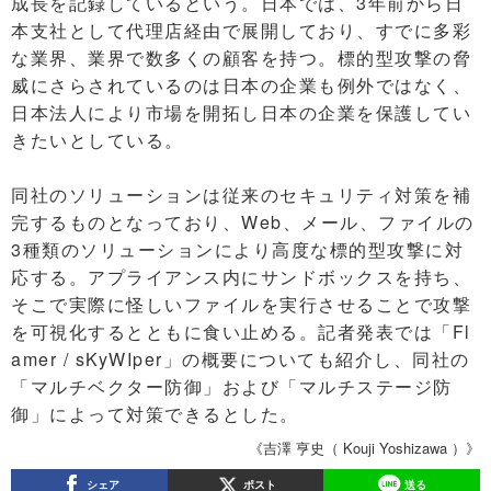
成長を記録しているという。日本では、3年前から日
本支社として代理店経由で展開しており、すでに多彩
な業界、業界で数多くの顧客を持つ。標的型攻撃の脅
威にさらされているのは日本の企業も例外ではなく、
日本法人により市場を開拓し日本の企業を保護してい
きたいとしている。
同社のソリューションは従来のセキュリティ対策を補
完するものとなっており、Web、メール、ファイルの
3種類のソリューションにより高度な標的型攻撃に対
応する。アプライアンス内にサンドボックスを持ち、
そこで実際に怪しいファイルを実行させることで攻撃
を可視化するとともに食い止める。記者発表では「Fl
amer / sKyWIper」の概要についても紹介し、同社の
「マルチベクター防御」および「マルチステージ防
御」によって対策できるとした。
《吉澤 亨史（ Kouji Yoshizawa ）》
シェア
ポスト
送る