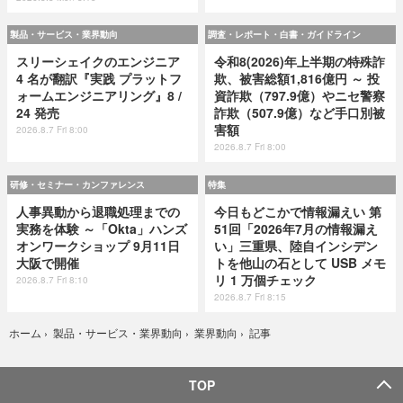
製品・サービス・業界動向
調査・レポート・白書・ガイドライン
スリーシェイクのエンジニア
令和8(2026)年上半期の特殊詐
4 名が翻訳『実践 プラットフ
欺、被害総額1,816億円 ～ 投
ォームエンジニアリング』8 /
資詐欺（797.9億）やニセ警察
24 発売
詐欺（507.9億）など手口別被
害額
2026.8.7 Fri 8:00
2026.8.7 Fri 8:00
研修・セミナー・カンファレンス
特集
人事異動から退職処理までの
今日もどこかで情報漏えい 第
実務を体験 ～「Okta」ハンズ
51回「2026年7月の情報漏え
オンワークショップ 9月11日
い」三重県、陸自インシデン
大阪で開催
トを他山の石として USB メモ
リ 1 万個チェック
2026.8.7 Fri 8:10
2026.8.7 Fri 8:15
記事
ホーム
›
製品・サービス・業界動向
›
業界動向
›
TOP