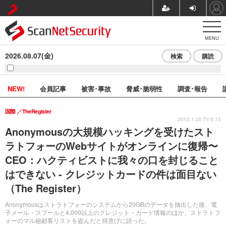
MENU
2026.08.07(金)
検索
購読
NEW!
会員記事
被害･事故
脅威･脆弱性
調査･報告
国際
TheRegister
2012.1.20 Fri 9:15
Anonymousの大規模ハッキングを受けたスト
ラトフォーのWebサイトがオンラインに復帰〜
CEO：ハクティビストに我々の口を封じること
はできない - クレジットカードの件は面目ない
（The Register）
Anonymousはストラトフォーのシステムから20GBのデータを抽出した後、電
子メール・スプールと4,000以上のクレジット・カード情報のほか、ストラトフ
ォーのマル秘顧客リストを盗んだと得意げに語った。