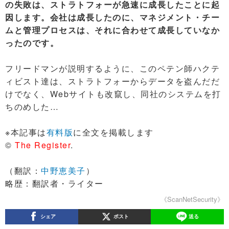
の失敗は、ストラトフォーが急速に成長したことに起
因します。会社は成長したのに、マネジメント・チー
ムと管理プロセスは、それに合わせて成長していなか
ったのです。
フリードマンが説明するように、このペテン師ハクテ
ィビスト達は、ストラトフォーからデータを盗んだだ
けでなく、Webサイトも改竄し、同社のシステムを打
ちのめした…
※本記事は
有料版
に全文を掲載します
©
The Register
.
（翻訳：
中野恵美子
）
略歴：翻訳者・ライター
《ScanNetSecurity》
シェア
ポスト
送る