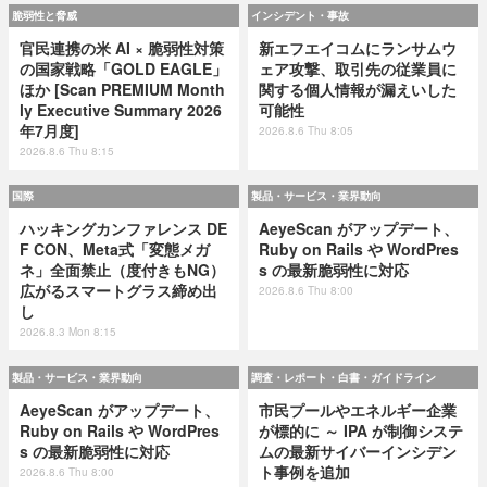
脆弱性と脅威
インシデント・事故
官民連携の米 AI × 脆弱性対策
新エフエイコムにランサムウ
の国家戦略「GOLD EAGLE」
ェア攻撃、取引先の従業員に
ほか [Scan PREMIUM Month
関する個人情報が漏えいした
ly Executive Summary 2026
可能性
年7月度]
2026.8.6 Thu 8:05
2026.8.6 Thu 8:15
国際
製品・サービス・業界動向
ハッキングカンファレンス DE
AeyeScan がアップデート、
F CON、Meta式「変態メガ
Ruby on Rails や WordPres
ネ」全面禁止（度付きもNG）
s の最新脆弱性に対応
広がるスマートグラス締め出
2026.8.6 Thu 8:00
し
2026.8.3 Mon 8:15
製品・サービス・業界動向
調査・レポート・白書・ガイドライン
AeyeScan がアップデート、
市民プールやエネルギー企業
Ruby on Rails や WordPres
が標的に ～ IPA が制御システ
s の最新脆弱性に対応
ムの最新サイバーインシデン
ト事例を追加
2026.8.6 Thu 8:00