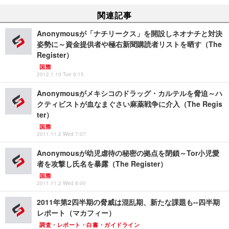
関連記事
Anonymousが「ナチリークス」を開設しネオナチと対決
姿勢に～資金提供者や極右新聞購読者リストを晒す（The
Register）
国際
2012.1.10 Tue 9:15
Anonymousがメキシコのドラッグ・カルテルを脅迫～ハ
クティビストが血なまぐさい麻薬戦争に介入（The Regis
ter）
国際
2011.11.2 Wed 7:07
Anonymousが幼児虐待の秘密の拠点を閉鎖～Tor小児愛
者を攻撃し氏名を暴露（The Register）
国際
2011.11.2 Wed 8:00
2011年第2四半期の脅威は混乱期、新たな課題も--四半期
レポート（マカフィー）
調査・レポート・白書・ガイドライン