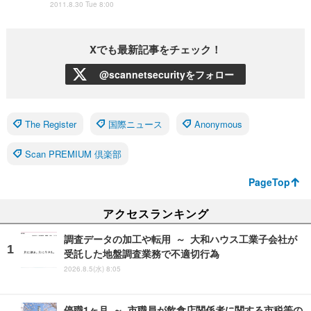
2011.8.30 Tue 8:00
Xでも最新記事をチェック！
@scannetsecurityをフォロー
The Register
国際ニュース
Anonymous
Scan PREMIUM 倶楽部
PageTop
アクセスランキング
調査データの加工や転用 ～ 大和ハウス工業子会社が
受託した地盤調査業務で不適切行為
2026.8.5(水) 8:05
停職1ヶ月 ～ 市職員が飲食店関係者に関する市税等の