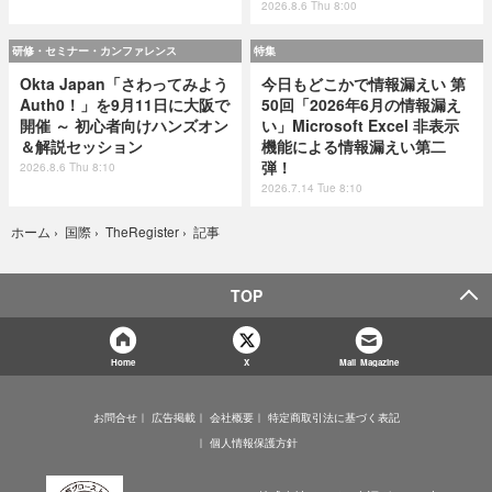
2026.8.6 Thu 8:00
研修・セミナー・カンファレンス
特集
Okta Japan「さわってみよう
今日もどこかで情報漏えい 第
Auth0！」を9月11日に大阪で
50回「2026年6月の情報漏え
開催 ～ 初心者向けハンズオン
い」Microsoft Excel 非表示
＆解説セッション
機能による情報漏えい第二
弾！
2026.8.6 Thu 8:10
2026.7.14 Tue 8:10
記事
ホーム
›
国際
›
TheRegister
›
TOP
Home
X
Mail Magazine
お問合せ
広告掲載
会社概要
特定商取引法に基づく表記
個人情報保護方針