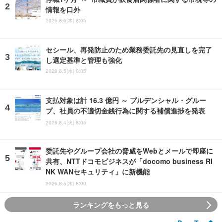
情報を口外
2026.8.6(木) 8:05
セシール、再発防止のため業務委託先の見直しを完了
し選定基準と管理も強化
2026.8.5(水) 8:05
支払対象は計 16.3 億円 ～ プルデンシャル・グルー
プ、社員の不適切金銭行為に関する補償進捗を発表
2026.8.4(火) 8:05
委託先やグループ会社の脅威をWebとメールで即座に
共有、NTTドコモビジネスが「docomo business RI
NK WANセキュリティ」に新機能
2026.8.5(水) 8:00
ランキングをもっと見る