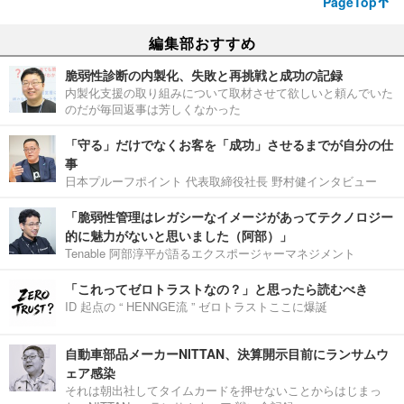
PageTop
編集部おすすめ
脆弱性診断の内製化、失敗と再挑戦と成功の記録
内製化支援の取り組みについて取材させて欲しいと頼んでいた
のだが毎回返事は芳しくなかった
「守る」だけでなくお客を「成功」させるまでが自分の仕
事
日本プルーフポイント 代表取締役社長 野村健インタビュー
「脆弱性管理はレガシーなイメージがあってテクノロジー
的に魅力がないと思いました（阿部）」
Tenable 阿部淳平が語るエクスポージャーマネジメント
「これってゼロトラストなの？」と思ったら読むべき
ID 起点の “ HENNGE流 ” ゼロトラストここに爆誕
自動車部品メーカーNITTAN、決算開示目前にランサムウ
ェア感染
それは朝出社してタイムカードを押せないことからはじまっ