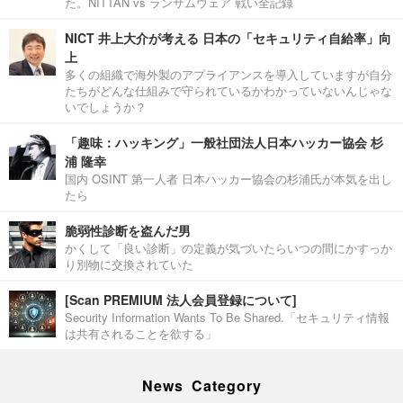
た。NITTAN vs ランサムウェア 戦い全記録
NICT 井上大介が考える 日本の「セキュリティ自給率」向
上
多くの組織で海外製のアプライアンスを導入していますが自分
たちがどんな仕組みで守られているかわかっていないんじゃな
いでしょうか？
「趣味：ハッキング」一般社団法人日本ハッカー協会 杉
浦 隆幸
国内 OSINT 第一人者 日本ハッカー協会の杉浦氏が本気を出し
たら
脆弱性診断を盗んだ男
かくして「良い診断」の定義が気づいたらいつの間にかすっか
り別物に交換されていた
[Scan PREMIUM 法人会員登録について]
Security Information Wants To Be Shared.「セキュリティ情報
は共有されることを欲する」
News Category