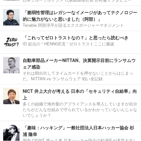
「脆弱性管理はレガシーなイメージがあってテクノロジー
的に魅力がないと思いました（阿部）」
Tenable 阿部淳平が語るエクスポージャーマネジメント
「これってゼロトラストなの？」と思ったら読むべき
ID 起点の “ HENNGE流 ” ゼロトラストここに爆誕
自動車部品メーカーNITTAN、決算開示目前にランサムウ
ェア感染
それは朝出社してタイムカードを押せないことからはじまっ
た。NITTAN vs ランサムウェア 戦い全記録
NICT 井上大介が考える 日本の「セキュリティ自給率」向
上
多くの組織で海外製のアプライアンスを導入していますが自分
たちがどんな仕組みで守られているかわかっていないんじゃな
いでしょうか？
「趣味：ハッキング」一般社団法人日本ハッカー協会 杉
浦 隆幸
国内 OSINT 第一人者 日本ハッカー協会の杉浦氏が本気を出し