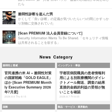
たら
脆弱性診断を盗んだ男
かくして「良い診断」の定義が気づいたらいつの間にかすっか
り別物に交換されていた
[Scan PREMIUM 法人会員登録について]
Security Information Wants To Be Shared.「セキュリティ情報
は共有されることを欲する」
News Category
脆弱性と脅威
インシデント・事故
官民連携の米 AI × 脆弱性対策
宇都宮病院職員の患者情報利
の国家戦略「GOLD EAGLE」
用による別医療機関のダイレ
ほか [Scan PREMIUM Month
クトメール郵送、調査の結果
ly Executive Summary 2026
直接的金銭的利益の受領が無
年7月度]
いことを確認
2026.8.6 Thu 8:15
2026.8.7 Fri 8:05
国際
製品・サービス・業界動向