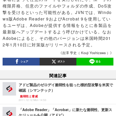
権限昇格、任意のファイルやフォルダの作成、DoS攻
撃を受けるといった可能性がある。JVNでは、Windo
ws版Adobe Reader 9およびAcrobat 9を使用してい
るユーザは、Adobeが提供する情報をもとに各製品を
最新版へアップデートするよう呼びかけている。なお
Adobeによると、その他のバージョンは米国時間201
2年1月10日に対策版がリリースされる予定。
《吉澤 亨史（ Kouji Yoshizawa ）》
シェア
ポスト
送る
関連記事
アドビ製品のゼロデイ脆弱性を狙った標的型攻撃を米英で
確認（シマンテック）
脆弱性と脅威
2011.12.12 Mon 14:53
「Adobe Reader」「Acrobat」に新たな脆弱性、更新ス
ケジュールを公開（アドビ）