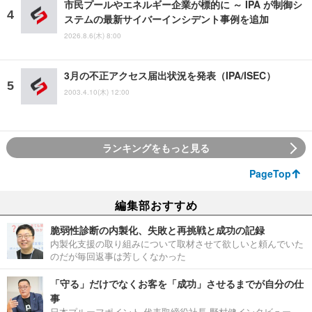
市民プールやエネルギー企業が標的に ～ IPA が制御シ
ステムの最新サイバーインシデント事例を追加
2026.8.6(木) 8:00
3月の不正アクセス届出状況を発表（IPA/ISEC）
2003.4.10(木) 12:00
ランキングをもっと見る
PageTop
編集部おすすめ
脆弱性診断の内製化、失敗と再挑戦と成功の記録
内製化支援の取り組みについて取材させて欲しいと頼んでいた
のだが毎回返事は芳しくなかった
「守る」だけでなくお客を「成功」させるまでが自分の仕
事
日本プルーフポイント 代表取締役社長 野村健インタビュー