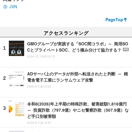
JVN
PageTop
アクセスランキング
GMOグループが実践する「SOC間コラボ」～ 商用SO
CとプライベートSOC、どう棲み分けて協力する？
PR
2024.12.19(木) 8:15
ADサーバ上のデータが外部へ転送されたと判断 ～ 精
電舎電子工業にランサムウェア攻撃
2026.8.7(金) 8:05
令和8(2026)年上半期の特殊詐欺、被害総額1,816億円
～ 投資詐欺（797.9億）やニセ警察詐欺（507.9億）な
ど手口別被害額
2026.8.7(金) 8:00