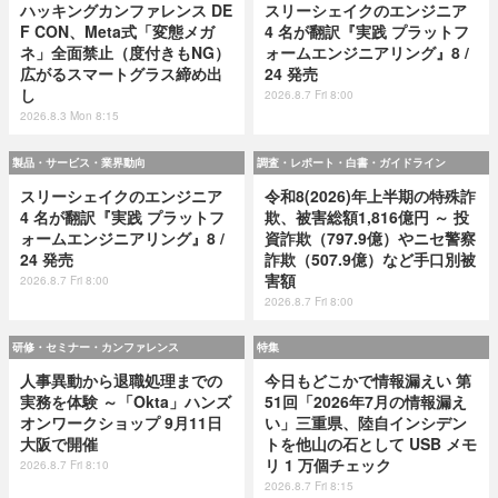
ハッキングカンファレンス DE
スリーシェイクのエンジニア
F CON、Meta式「変態メガ
4 名が翻訳『実践 プラットフ
ネ」全面禁止（度付きもNG）
ォームエンジニアリング』8 /
広がるスマートグラス締め出
24 発売
し
2026.8.7 Fri 8:00
2026.8.3 Mon 8:15
製品・サービス・業界動向
調査・レポート・白書・ガイドライン
スリーシェイクのエンジニア
令和8(2026)年上半期の特殊詐
4 名が翻訳『実践 プラットフ
欺、被害総額1,816億円 ～ 投
ォームエンジニアリング』8 /
資詐欺（797.9億）やニセ警察
24 発売
詐欺（507.9億）など手口別被
害額
2026.8.7 Fri 8:00
2026.8.7 Fri 8:00
研修・セミナー・カンファレンス
特集
人事異動から退職処理までの
今日もどこかで情報漏えい 第
実務を体験 ～「Okta」ハンズ
51回「2026年7月の情報漏え
オンワークショップ 9月11日
い」三重県、陸自インシデン
大阪で開催
トを他山の石として USB メモ
リ 1 万個チェック
2026.8.7 Fri 8:10
2026.8.7 Fri 8:15