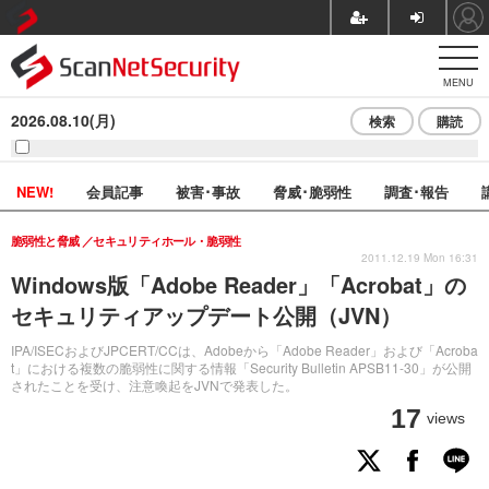
MENU
2026.08.10(月)
検索
購読
NEW!
会員記事
被害･事故
脅威･脆弱性
調査･報告
脆弱性と脅威
セキュリティホール・脆弱性
2011.12.19 Mon 16:31
Windows版「Adobe Reader」「Acrobat」の
セキュリティアップデート公開（JVN）
IPA/ISECおよびJPCERT/CCは、Adobeから「Adobe Reader」および「Acroba
t」における複数の脆弱性に関する情報「Security Bulletin APSB11-30」が公開
されたことを受け、注意喚起をJVNで発表した。
17
views