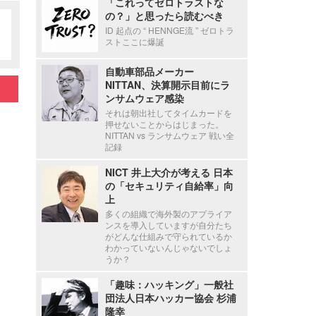
「これってゼロトラストな
の？」と思ったら読むべき
ID 起点の “ HENNGE流 ” ゼロトラ
ストここに爆誕
自動車部品メーカー
NITTAN、決算開示目前にラ
ンサムウェア感染
それは朝出社してタイムカードを
押せないことからはじまった。
NITTAN vs ランサムウェア 戦い全
記録
NICT 井上大介が考える 日本
の「セキュリティ自給率」向
上
多くの組織で海外製のアプライア
ンスを導入していますが自分たち
がどんな仕組みで守られているか
わかっていないんじゃないでしょ
うか？
「趣味：ハッキング」一般社
団法人日本ハッカー協会 杉浦
隆幸