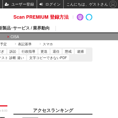
ユーザー登録
ログイン
こんにちは、ゲストさん
Scan PREMIUM 登録方法
 新製品･サービス / 業界動向
CISA
予定
表記基準
スマホ
稼ぎ
訴訟
行政指導
更迭
退任
懲戒
逮捕
テスト 診断 違い
文字コピーできないPDF
アクセスランキング
e 8:00