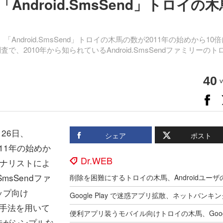
ndroid.SmsSend」トロイの木
月26日、「Android.SmsSend」トロイの木馬の数が2011年の始めから10
査で、2010年から知られているAndroid.SmsSendファミリーのト
40
v
8月26日、
シェア
ポスト
011年の始めか
Dr.WEB
のアナリストによ
msSendファ
ップ向け
詐欺手法を用いて
造がシンプルな