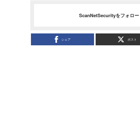
ScanNetSecurityをフォ
シェア
ポスト