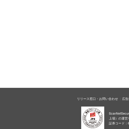
リリース窓口・お問い合わせ
広告
ScanNetS
上場）の運営
証券コード：6