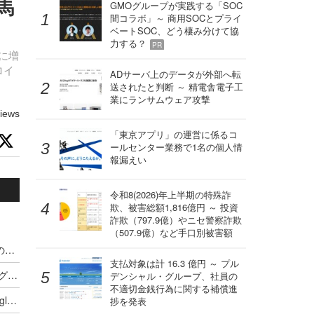
馬
GMOグループが実践する「SOC
間コラボ」～ 商用SOCとプライ
ベートSOC、どう棲み分けて協
力する？
PR
倍に増
ロイ
ADサーバ上のデータが外部へ転
送されたと判断 ～ 精電舎電子工
業にランサムウェア攻撃
iews
「東京アプリ」の運営に係るコ
ールセンター業務で1名の個人情
報漏えい
令和8(2026)年上半期の特殊詐
欺、被害総額1,816億円 ～ 投資
詐欺（797.9億）やニセ警察詐欺
（507.9億）など手口別被害額
削除を困難にするトロイの木馬、Androidユーザの約1/4が影響（Dr.WEB）
支払対象は計 16.3 億円 ～ プル
Google Play で迷惑アプリ拡散、ネットバンキングやオーディオプレーヤ（Dr.WEB）
デンシャル・グループ、社員の
不適切金銭行為に関する補償進
便利アプリ装うモバイル向けトロイの木馬、Google Playで複数発見（Dr.WEB）
捗を発表