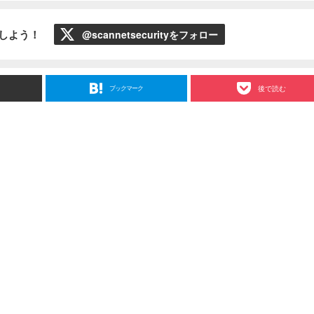
ローしよう！
@scannetsecurityをフォロー
ブックマーク
後で読む