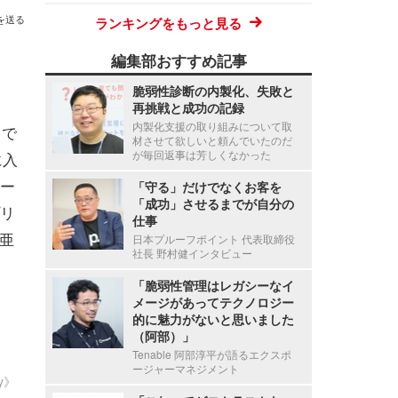
を送る
ランキングをもっと見る
編集部おすすめ記事
脆弱性診断の内製化、失敗と
再挑戦と成功の記録
内製化支援の取り組みについて取
中で
材させて欲しいと頼んでいたのだ
が毎回返事は芳しくなかった
に入
ー
「守る」だけでなくお客を
「成功」させるまでが自分の
リ
仕事
亜
日本プルーフポイント 代表取締役
社長 野村健インタビュー
「脆弱性管理はレガシーなイ
メージがあってテクノロジー
的に魅力がないと思いました
（阿部）」
Tenable 阿部淳平が語るエクスポ
ージャーマネジメント
ty》