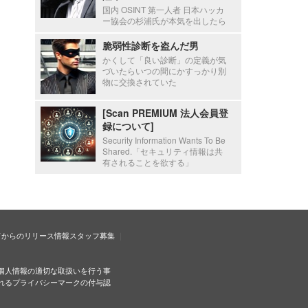
国内 OSINT 第一人者 日本ハッカ
ー協会の杉浦氏が本気を出したら
脆弱性診断を盗んだ男
かくして「良い診断」の定義が気
づいたらいつの間にかすっかり別
物に交換されていた
[Scan PREMIUM 法人会員登
録について]
Security Information Wants To Be
Shared.「セキュリティ情報は共
有されることを欲する」
ドからのリリース情報
スタッフ募集
個人情報の適切な取扱いを行う事
れるプライバシーマークの付与認