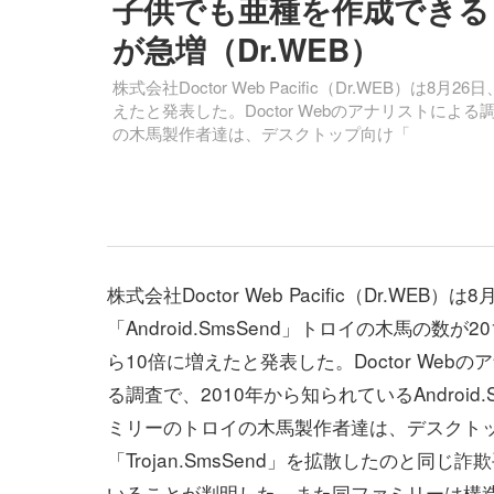
子供でも亜種を作成できる「A
が急増（Dr.WEB）
株式会社Doctor Web Pacific（Dr.WEB）は8
えたと発表した。Doctor Webのアナリストによる調
の木馬製作者達は、デスクトップ向け「
株式会社Doctor Web Pacific（Dr.WEB）は
「Android.SmsSend」トロイの木馬の数が2
ら10倍に増えたと発表した。Doctor Web
る調査で、2010年から知られているAndroid.S
ミリーのトロイの木馬製作者達は、デスクト
「Trojan.SmsSend」を拡散したのと同じ
いることが判明した。また同ファミリーは構