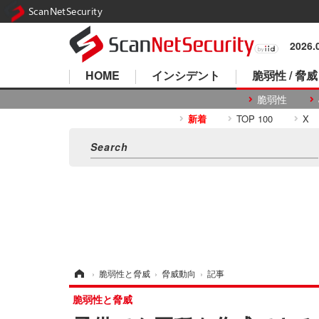
ScanNetSecurity
2026
HOME
インシデント
脆弱性 / 脅威
脆弱性
新着
TOP 100
X
ホーム
›
脆弱性と脅威
›
脅威動向
›
記事
脆弱性と脅威