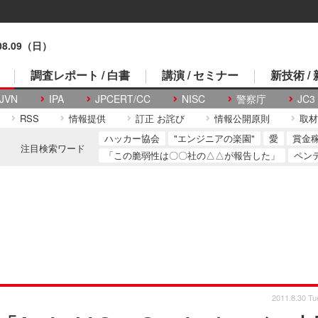
.08.09（日）
調査レポート / 白書
講演 / セミナー
新技術 /
JVN
IPA
JPCERT/CC
NISC
警察庁
JC3
RSS
情報提供
訂正 お詫び
情報公開原則
取材
ハッカー協会
"エンジニアの楽園"
愛
賞金
注目検索ワード
「この脆弱性は〇〇社の△△が報告した」
ペン
2011.8.30 Tu