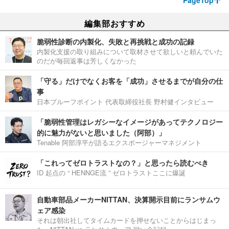
PageTop
編集部おすすめ
脆弱性診断の内製化、失敗と再挑戦と成功の記録
内製化支援の取り組みについて取材させて欲しいと頼んでいた
のだが毎回返事は芳しくなかった
「守る」だけでなくお客を「成功」させるまでが自分の仕
事
日本プルーフポイント 代表取締役社長 野村健インタビュー
「脆弱性管理はレガシーなイメージがあってテクノロジー
的に魅力がないと思いました（阿部）」
Tenable 阿部淳平が語るエクスポージャーマネジメント
「これってゼロトラストなの？」と思ったら読むべき
ID 起点の “ HENNGE流 ” ゼロトラストここに爆誕
自動車部品メーカーNITTAN、決算開示目前にランサムウ
ェア感染
それは朝出社してタイムカードを押せないことからはじまっ