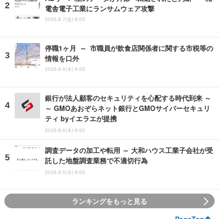
電舎電子工業にランサムウェア攻撃
2026.8.7(金) 8:05
停職1ヶ月 ～ 市職員が飲食店関係者に関する市税等の
情報を口外
2026.8.6(木) 8:05
銀行が法人顧客のセキュリティを心配する時代到来 ～
～ GMOあおぞらネット銀行とGMOサイバーセキュリ
ティ byイエラエが提携
2026.8.6(木) 8:00
調査データの加工や転用 ～ 大和ハウス工業子会社が受
託した地盤調査業務で不適切行為
2026.8.5(水) 8:05
ランキングをもっと見る