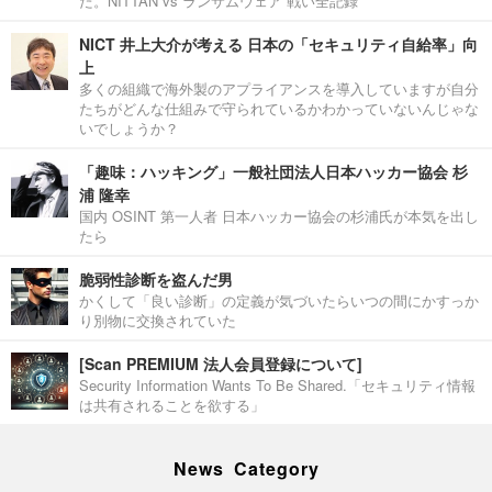
た。NITTAN vs ランサムウェア 戦い全記録
NICT 井上大介が考える 日本の「セキュリティ自給率」向
上
多くの組織で海外製のアプライアンスを導入していますが自分
たちがどんな仕組みで守られているかわかっていないんじゃな
いでしょうか？
「趣味：ハッキング」一般社団法人日本ハッカー協会 杉
浦 隆幸
国内 OSINT 第一人者 日本ハッカー協会の杉浦氏が本気を出し
たら
脆弱性診断を盗んだ男
かくして「良い診断」の定義が気づいたらいつの間にかすっか
り別物に交換されていた
[Scan PREMIUM 法人会員登録について]
Security Information Wants To Be Shared.「セキュリティ情報
は共有されることを欲する」
News Category