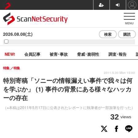
MENU
2026.08.08(土)
検索
購読
NEW!
会員記事
被害･事故
脅威･脆弱性
調査･報告
特集
特集
2011.5.30 Mon 15:00
特別寄稿「ソニーの情報漏えい事件で我々は何
を学ぶか」 (1) 事件の背景にある様々なハッカ
ーの存在
（※本稿は2011年5月17日に公表されたレポートに執筆者が一部加筆を行った）
32
views