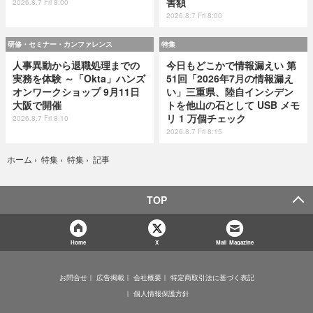
害額
2026.8.7 Fri 8:00
2026.8.7 Fri 8:00
研修・セミナー・カンファレンス
特集
人事異動から退職処理までの
今日もどこかで情報漏えい 第
実務を体験 ～「Okta」ハンズ
51回「2026年7月の情報漏え
オンワークショップ 9月11日
い」三重県、陸自インシデン
大阪で開催
トを他山の石として USB メモ
リ 1 万個チェック
2026.8.7 Fri 8:10
2026.8.7 Fri 8:15
記事
ホーム
›
特集
›
特集
›
TOP
Home
X
Mail Magazine
お問合せ
広告掲載
会社概要
特定商取引法に基づく表記
個人情報保護方針