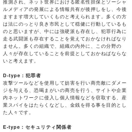
推測され、ネット世界における匿名性担保とソーシャ
ルメディアの発展による情報共有が後押しをし、今後
ますます増大していくものと考えられます。多くの方
は法にのっとり良き市民として穏健に行動しているも
のと思いますが、中には強硬派も存在し、犯罪行為に
走る武闘派も存在することを覚えておかなければなり
ません。多くの組織で、組織の内外に、この分野の
人々が存在していることを前提としておかねばならな
いと考えます。
D-type：犯罪者
攻撃ツールなどを使用して妨害を行い商売敵にダメー
ジを与える、恐喝まがいの商売を行う、サイトや企業
内ネットワークに侵入し個人情報などを窃取する、産
業スパイをはたらくなどし、金銭を得る事を目的とし
た人々です。
E-type：セキュリティ関係者