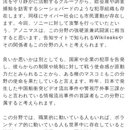
法を守り静かに活動するグループから、総会屋や調査
捕鯨を妨害するシーシェパードのような犯罪組織も存
在します。同様にサイバー社会にも市民運動が存在し
ます。今回、ソニーに対して攻撃を行っていたとい
う、アノニマスは、この分野の強硬派兼武闘派に相当
すると思います。告知サイトで知られるWikileaksや
その関係者もこの分野の人々と考えられます。
良いか悪いかは別としても、国家や企業の犯罪を告発
し、彼らからの制限や統制に対して戦う使命感が原動
力だとみられることから、ある種のマスコミもこの分
野の使命を果たしていると言えます。昨年、日本で発
生した中国船衝突ビデオ流出事件や警視庁外事三課か
らと言われている情報流出事件の首謀者もこの分野に
属すると考えられます。
この分野では、職業的に動いている人もいれば、ボラ
ンティア的に動いている人も世界中に存在していると