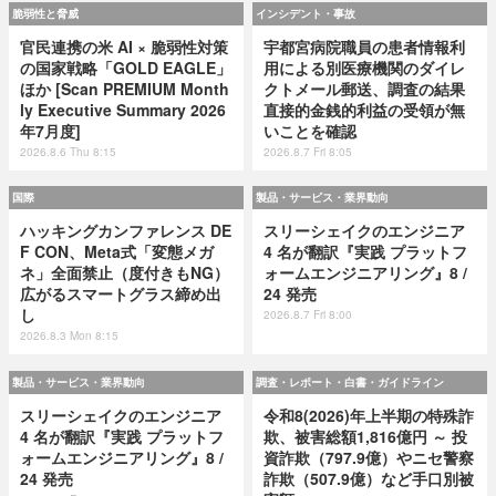
脆弱性と脅威
インシデント・事故
官民連携の米 AI × 脆弱性対策
宇都宮病院職員の患者情報利
の国家戦略「GOLD EAGLE」
用による別医療機関のダイレ
ほか [Scan PREMIUM Month
クトメール郵送、調査の結果
ly Executive Summary 2026
直接的金銭的利益の受領が無
年7月度]
いことを確認
2026.8.6 Thu 8:15
2026.8.7 Fri 8:05
国際
製品・サービス・業界動向
ハッキングカンファレンス DE
スリーシェイクのエンジニア
F CON、Meta式「変態メガ
4 名が翻訳『実践 プラットフ
ネ」全面禁止（度付きもNG）
ォームエンジニアリング』8 /
広がるスマートグラス締め出
24 発売
し
2026.8.7 Fri 8:00
2026.8.3 Mon 8:15
製品・サービス・業界動向
調査・レポート・白書・ガイドライン
スリーシェイクのエンジニア
令和8(2026)年上半期の特殊詐
4 名が翻訳『実践 プラットフ
欺、被害総額1,816億円 ～ 投
ォームエンジニアリング』8 /
資詐欺（797.9億）やニセ警察
24 発売
詐欺（507.9億）など手口別被