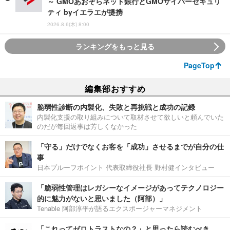
～ GMOあおぞらネット銀行とGMOサイバーセキュリ
ティ byイエラエが提携
2026.8.6(木) 8:00
ランキングをもっと見る
PageTop
編集部おすすめ
脆弱性診断の内製化、失敗と再挑戦と成功の記録
内製化支援の取り組みについて取材させて欲しいと頼んでいた
のだが毎回返事は芳しくなかった
「守る」だけでなくお客を「成功」させるまでが自分の仕
事
日本プルーフポイント 代表取締役社長 野村健インタビュー
「脆弱性管理はレガシーなイメージがあってテクノロジー
的に魅力がないと思いました（阿部）」
Tenable 阿部淳平が語るエクスポージャーマネジメント
「これってゼロトラストなの？」と思ったら読むべき