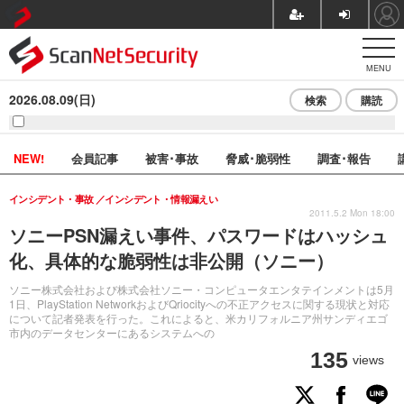
MENU
2026.08.09(日)
検索
購読
NEW!
会員記事
被害･事故
脅威･脆弱性
調査･報告
インシデント・事故
インシデント・情報漏えい
2011.5.2 Mon 18:00
ソニーPSN漏えい事件、パスワードはハッシュ
化、具体的な脆弱性は非公開（ソニー）
ソニー株式会社および株式会社ソニー・コンピュータエンタテインメントは5月
1日、PlayStation NetworkおよびQriocityへの不正アクセスに関する現状と対応
について記者発表を行った。これによると、米カリフォルニア州サンディエゴ
市内のデータセンターにあるシステムへの
135
views