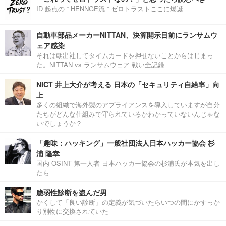
ID 起点の “ HENNGE流 ” ゼロトラストここに爆誕
自動車部品メーカーNITTAN、決算開示目前にランサムウ
ェア感染
それは朝出社してタイムカードを押せないことからはじまっ
た。NITTAN vs ランサムウェア 戦い全記録
NICT 井上大介が考える 日本の「セキュリティ自給率」向
上
多くの組織で海外製のアプライアンスを導入していますが自分
たちがどんな仕組みで守られているかわかっていないんじゃな
いでしょうか？
「趣味：ハッキング」一般社団法人日本ハッカー協会 杉
浦 隆幸
国内 OSINT 第一人者 日本ハッカー協会の杉浦氏が本気を出し
たら
脆弱性診断を盗んだ男
かくして「良い診断」の定義が気づいたらいつの間にかすっか
り別物に交換されていた