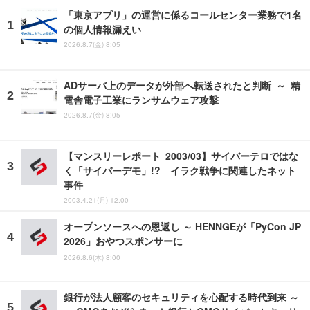
「東京アプリ」の運営に係るコールセンター業務で1名
の個人情報漏えい
2026.8.7(金) 8:05
ADサーバ上のデータが外部へ転送されたと判断 ～ 精
電舎電子工業にランサムウェア攻撃
2026.8.7(金) 8:05
【マンスリーレポート 2003/03】サイバーテロではな
く「サイバーデモ」!? イラク戦争に関連したネット
事件
2003.4.21(月) 12:00
オープンソースへの恩返し ～ HENNGEが「PyCon JP
2026」おやつスポンサーに
2026.8.6(木) 8:00
銀行が法人顧客のセキュリティを心配する時代到来 ～