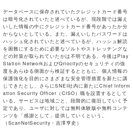
データベースに保存されていたクレジットカード番号
は暗号化されていたと述べているが、現段階では漏え
いした情報の中にクレジットカード番号があったか分
からないとしている。また、漏えいしたパスワードは
ハッシュ化されていたと述べているが、ハッシュ解読
を困難にするために必要なソルトやストレッチングな
どの対策が取られていたかは不明である。今後はPlay
Station NetworkおよびQriocityのセキュリティの強
度をあらゆる側面から検証するとともに、個人情報の
保護強化を目的にさまざまな安全管理措置を新たに講
じてきたとし、さらにSNEI社内に新たにChief Inform
ation Security Officer（CISO）職を設置するとして
いる。サービスは地域ごと、段階的に復旧していく予
定であり、ユーザに対しては無料体験版や無料コンテ
ンツを「感謝として」提供していくという。
（ScanNetSecurity・吉澤亨史）