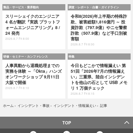
製品・サービス・業界動向
調査・レポート・白書・ガイドライン
スリーシェイクのエンジニア
令和8(2026)年上半期の特殊詐
4 名が翻訳『実践 プラットフ
欺、被害総額1,816億円 ～ 投
ォームエンジニアリング』8 /
資詐欺（797.9億）やニセ警察
24 発売
詐欺（507.9億）など手口別被
害額
2026.8.7 Fri 8:00
2026.8.7 Fri 8:00
研修・セミナー・カンファレンス
特集
人事異動から退職処理までの
今日もどこかで情報漏えい 第
実務を体験 ～「Okta」ハンズ
51回「2026年7月の情報漏え
オンワークショップ 9月11日
い」三重県、陸自インシデン
大阪で開催
トを他山の石として USB メモ
リ 1 万個チェック
2026.8.7 Fri 8:10
2026.8.7 Fri 8:15
記事
ホーム
›
インシデント・事故
›
インシデント・情報漏えい
›
TOP