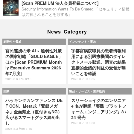
[Scan PREMIUM 法人会員登録について]
Security Information Wants To Be Shared.「セキュリティ情報
は共有されることを欲する」
News Category
脆弱性と脅威
インシデント・事故
官民連携の米 AI × 脆弱性対策
宇都宮病院職員の患者情報利
の国家戦略「GOLD EAGLE」
用による別医療機関のダイレ
ほか [Scan PREMIUM Month
クトメール郵送、調査の結果
ly Executive Summary 2026
直接的金銭的利益の受領が無
年7月度]
いことを確認
2026.8.6 Thu 8:15
2026.8.7 Fri 8:05
国際
製品・サービス・業界動向
ハッキングカンファレンス DE
スリーシェイクのエンジニア
F CON、Meta式「変態メガ
4 名が翻訳『実践 プラットフ
ネ」全面禁止（度付きもNG）
ォームエンジニアリング』8 /
広がるスマートグラス締め出
24 発売
し
2026.8.7 Fri 8:00
2026.8.3 Mon 8:15