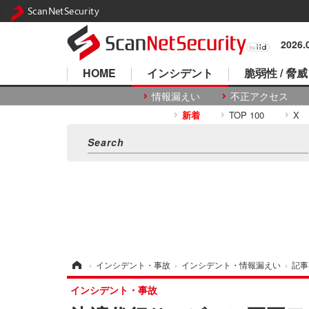
ScanNetSecurity
2026
HOME
インシデント
脆弱性 / 脅威
情報漏えい
不正アクセス
新着
TOP 100
X
ホーム
›
インシデント・事故
›
インシデント・情報漏えい
›
記事
インシデント・事故