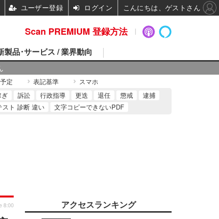
ユーザー登録
ログイン
こんにちは、ゲストさん
Scan PREMIUM 登録方法
 新製品･サービス / 業界動向
ん
予定
表記基準
スマホ
稼ぎ
訴訟
行政指導
更迭
退任
懲戒
逮捕
テスト 診断 違い
文字コピーできないPDF
アクセスランキング
e 8:00