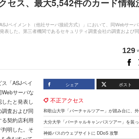
セス、最大5,542件のカード情報
「ASJペイメント（他社サーバ接続方式）」において、同Webサー
発表した。第三者機関であるセキュリティ調査会社の調査および
129
v
ス「ASJペイ
シェア
ポスト
Webサーバな
不正アクセス
認したと発表し
の調査および同
する契約店利用
が判明した。そ
神姫バスのウェブサイトに DDoS 攻撃
」を含むすべて