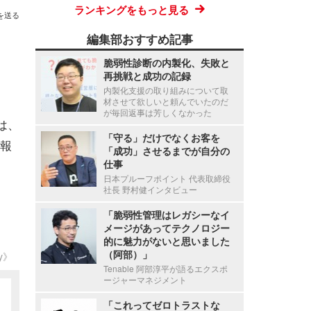
ランキングをもっと見る
を送る
編集部おすすめ記事
脆弱性診断の内製化、失敗と
再挑戦と成功の記録
内製化支援の取り組みについて取
材させて欲しいと頼んでいたのだ
が毎回返事は芳しくなかった
は、
「守る」だけでなくお客を
報
「成功」させるまでが自分の
仕事
日本プルーフポイント 代表取締役
社長 野村健インタビュー
「脆弱性管理はレガシーなイ
メージがあってテクノロジー
的に魅力がないと思いました
（阿部）」
ty》
Tenable 阿部淳平が語るエクスポ
ージャーマネジメント
「これってゼロトラストな