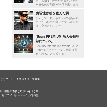
国内 OSINT 第一人者 日本ハッカ
ー協会の杉浦氏が本気を出したら
脆弱性診断を盗んだ男
かくして「良い診断」の定義が気
づいたらいつの間にかすっかり別
物に交換されていた
[Scan PREMIUM 法人会員登
録について]
Security Information Wants To Be
Shared.「セキュリティ情報は共
有されることを欲する」
ドからのリリース情報
スタッフ募集
個人情報の適切な取扱いを行う事
れるプライバシーマークの付与認