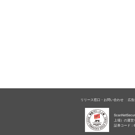
リリース窓口・お問い合わせ
広告
ScanNetS
上場）の運営
証券コード：6