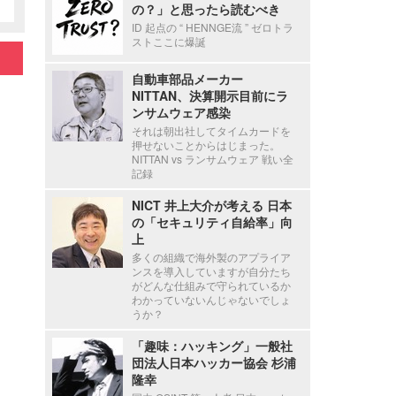
の？」と思ったら読むべき
ID 起点の “ HENNGE流 ” ゼロトラ
ストここに爆誕
自動車部品メーカー
NITTAN、決算開示目前にラ
ンサムウェア感染
それは朝出社してタイムカードを
押せないことからはじまった。
NITTAN vs ランサムウェア 戦い全
記録
NICT 井上大介が考える 日本
の「セキュリティ自給率」向
上
多くの組織で海外製のアプライア
ンスを導入していますが自分たち
がどんな仕組みで守られているか
わかっていないんじゃないでしょ
うか？
「趣味：ハッキング」一般社
団法人日本ハッカー協会 杉浦
隆幸