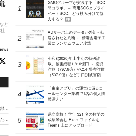
流
GMOグループが実践する「SOC
間コラボ」～ 商用SOCとプライ
ベートSOC、どう棲み分けて協
力する？
PR
バなど
同社
ADサーバ上のデータが外部へ転
送されたと判断 ～ 精電舎電子工
業にランサムウェア攻撃
iews
令和8(2026)年上半期の特殊詐
欺、被害総額1,816億円 ～ 投資
詐欺（797.9億）やニセ警察詐欺
（507.9億）など手口別被害額
「東京アプリ」の運営に係るコ
ールセンター業務で1名の個人情
報漏えい
和歌山大学「バーチャルツアー」が踏み台に、外部サイトに転送
県立高校 1 学年 321 名の数学の
大分大学「バーチャルキャンパスツアー」を装った不正なウェブページ表示、ソフトウェアの脆弱性を悪用
成績等含む Excel ファイルを
Teams 上にアップロード