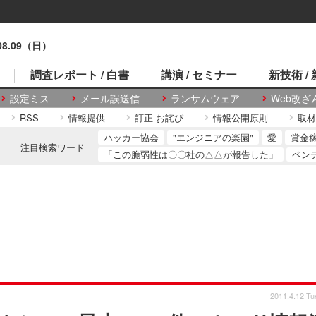
.08.09（日）
調査レポート / 白書
講演 / セミナー
新技術 /
設定ミス
メール誤送信
ランサムウェア
Web改ざ
RSS
情報提供
訂正 お詫び
情報公開原則
取材
ハッカー協会
"エンジニアの楽園"
愛
賞金
注目検索ワード
「この脆弱性は〇〇社の△△が報告した」
ペン
2011.4.12 Tu