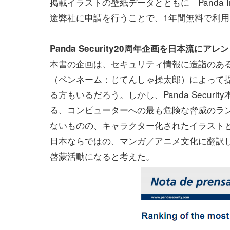
掲載イラストの壁紙データとともに「Panda Inte
途弊社に申請を行うことで、1年間無料で利
Panda Security20周年企画を日本流にアレ
本書の企画は、セキュリティ情報に造詣のあ
（ペンネーム：じてんしゃ操太郎）によって
る方もいるだろう。しかし、Panda Securi
る、コンピューターへの最も危険な脅威のラ
ないものの、キャラクター化されたイラスト
日本ならではの、マンガ／アニメ文化に翻訳
啓蒙活動になると考えた。