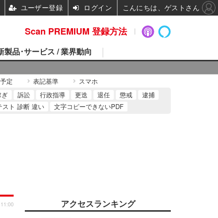
ユーザー登録
ログイン
こんにちは、ゲストさん
Scan PREMIUM 登録方法
 新製品･サービス / 業界動向
予定
表記基準
スマホ
稼ぎ
訴訟
行政指導
更迭
退任
懲戒
逮捕
テスト 診断 違い
文字コピーできないPDF
アクセスランキング
 11:00