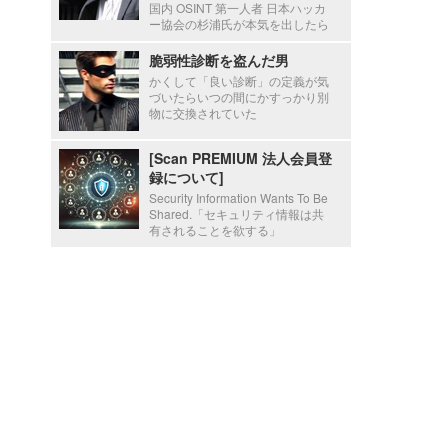
国内 OSINT 第一人者 日本ハッカ
ー協会の杉浦氏が本気を出したら
脆弱性診断を盗んだ男
かくして「良い診断」の定義が気
づいたらいつの間にかすっかり別
物に交換されていた
[Scan PREMIUM 法人会員登
録について]
Security Information Wants To Be
Shared.「セキュリティ情報は共
有されることを欲する」