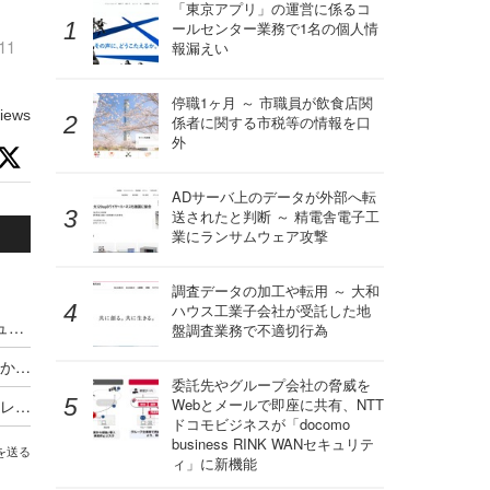
）
「東京アプリ」の運営に係るコ
ールセンター業務で1名の個人情
11
報漏えい
停職1ヶ月 ～ 市職員が飲食店関
iews
係者に関する市税等の情報を口
外
ADサーバ上のデータが外部へ転
送されたと判断 ～ 精電舎電子工
業にランサムウェア攻撃
調査データの加工や転用 ～ 大和
ハウス工業子会社が受託した地
第1回の結果・講評から読み解く、サイバーセキュリティ小説コンテストの対策とは
盤調査業務で不適切行為
作家一田和樹氏が「ある意味、当然の受賞だったかもしれません」と言った理由とは
委託先やグループ会社の脅威を
Webとメールで即座に共有、NTT
一次通過経験ゼロ、知人にすら読んでもらえないレベルの素人がサイバーセキュリティ小説コンテスト大賞受賞に至った経緯とは
ドコモビジネスが「docomo
business RINK WANセキュリテ
を送る
ィ」に新機能