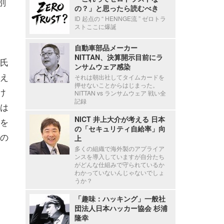
別
の？」と思ったら読むべき
ID 起点の “ HENNGE流 ” ゼロトラ
ストここに爆誕
自動車部品メーカー
NITTAN、決算開示目前にラ
氏
ンサムウェア感染
え
それは朝出社してタイムカードを
押せないことからはじまった。
け
NITTAN vs ランサムウェア 戦い全
記録
は
NICT 井上大介が考える 日本
を
の「セキュリティ自給率」向
の
上
多くの組織で海外製のアプライア
ンスを導入していますが自分たち
がどんな仕組みで守られているか
わかっていないんじゃないでしょ
うか？
「趣味：ハッキング」一般社
団法人日本ハッカー協会 杉浦
隆幸