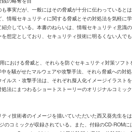
金銭の略奪を目
のも事実だが、一般にはその脅威が十分に伝わっているとは
ど、情報セキュリティに関する脅威とその対処法を気軽に学
て紹介している。本書のねらいは、情報セキュリティ意識の
ーを想定としており、セキュリティ技術に明るくない人でも
利用における脅威と、それらを防ぐセキュリティ対策ソフト
世界中を騒がせたマルウェアや攻撃手法、それら脅威への対処
ウイルス・攻撃手法は、それぞれ擬人化イメージイラストを
対処法にまつわるショートストーリーのオリジナルコミック
リティ技術者のイメージを描いていただいた西又葵先生をは
ージのコミックが収録されている。また、付録のCD-ROMに