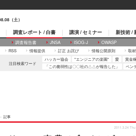
.08.08（土）
調査レポート / 白書
講演 / セミナー
新技術 /
調査報告書
JNSA
ISOG-J
OWASP
RSS
情報提供
訂正 お詫び
情報公開原則
取材
ハッカー協会
"エンジニアの楽園"
愛
賞金
注目検索ワード
「この脆弱性は〇〇社の△△が報告した」
ペン
›
記事
2011.3.24 Thu