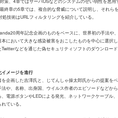
対策、4章ではサーバOSなどのシステムのぜい弱性を悪用
最終章の5章では、複合的な脅威について説明し、それら
対処技術はURLフィルタリングを紹介している。
anda20周年記念企画のものをベースに、世界初の手法や
日本において大きな感染被害をおこしたものを中心に選択し
witterなどを通じた偽セキュリティソフトのダウンロー
化イメージを進行
書を企画した吉澤氏と、じてんしゃ操太郎氏からの提案をベ
手法や、名称、出身国、ウイルス作者のエピソードなどから
、電源ボタンやLEDによる発光、ネットワークケーブル、
られている。