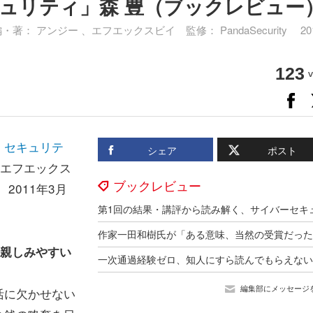
ュリティ」森 豊（ブックレビュー
編・著： アンジー 、エフエックスビイ 監修： PandaSecurity 20
123
v
イイ セキュリテ
シェア
ポスト
エフエックス
ブックレビュー
2011年3月
親しみやすい
編集部にメッセージ
活に欠かせない