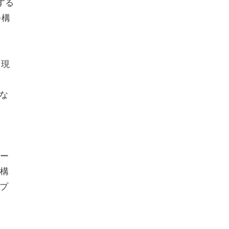
する
を構
、現
ドな
ー
構
プ