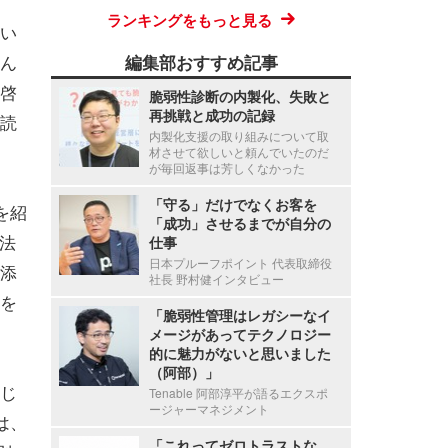
ランキングをもっと見る
い
ん
編集部おすすめ記事
啓
脆弱性診断の内製化、失敗と
再挑戦と成功の記録
読
内製化支援の取り組みについて取
材させて欲しいと頼んでいたのだ
が毎回返事は芳しくなかった
「守る」だけでなくお客を
を紹
「成功」させるまでが自分の
法
仕事
日本プルーフポイント 代表取締役
添
社長 野村健インタビュー
を
「脆弱性管理はレガシーなイ
メージがあってテクノロジー
的に魅力がないと思いました
（阿部）」
じ
Tenable 阿部淳平が語るエクスポ
ージャーマネジメント
は、
「これってゼロトラストな