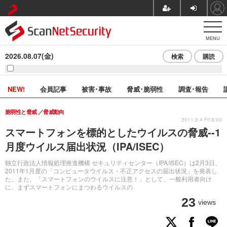
MENU
2026.08.07(金)
検索
購読
NEW!
会員記事
被害･事故
脅威･脆弱性
調査･報告
脆弱性と脅威
脅威動向
2011.2.4 Fri 8:00
スマートフォンを標的としたウイルスの脅威--1
月度ウイルス届出状況（IPA/ISEC）
独立行政法人情報処理推進機構 セキュリティセンター（IPA/ISEC）は2月3日、
2011年1月度の「コンピュータウイルス・不正アクセスの届出状況」を発表し
た。また、「スマートフォンのウイルスに注意！」として、一般利用者向け
に、まずスマートフォンにまつわるウイルスの
23
views