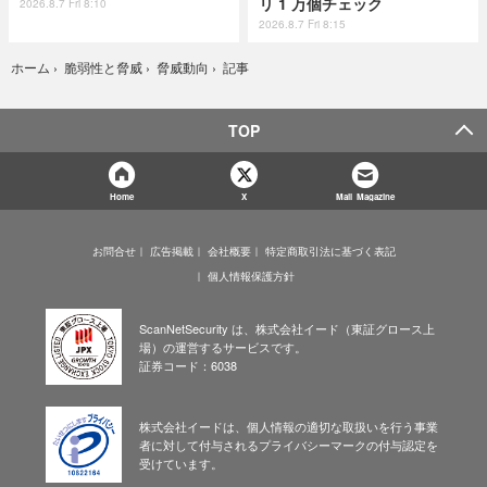
リ 1 万個チェック
2026.8.7 Fri 8:10
2026.8.7 Fri 8:15
記事
ホーム
›
脆弱性と脅威
›
脅威動向
›
TOP
Home
X
Mail Magazine
お問合せ
広告掲載
会社概要
特定商取引法に基づく表記
個人情報保護方針
ScanNetSecurity は、株式会社イード（東証グロース上
場）の運営するサービスです。
証券コード：6038
株式会社イードは、個人情報の適切な取扱いを行う事業
者に対して付与されるプライバシーマークの付与認定を
受けています。