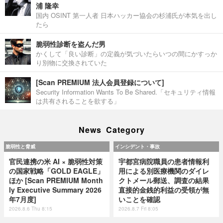
浦 隆幸
国内 OSINT 第一人者 日本ハッカー協会の杉浦氏が本気を出し
たら
脆弱性診断を盗んだ男
かくして「良い診断」の定義が気づいたらいつの間にかすっか
り別物に交換されていた
[Scan PREMIUM 法人会員登録について]
Security Information Wants To Be Shared.「セキュリティ情報
は共有されることを欲する」
News Category
脆弱性と脅威
インシデント・事故
官民連携の米 AI × 脆弱性対策
宇都宮病院職員の患者情報利
の国家戦略「GOLD EAGLE」
用による別医療機関のダイレ
ほか [Scan PREMIUM Month
クトメール郵送、調査の結果
ly Executive Summary 2026
直接的金銭的利益の受領が無
年7月度]
いことを確認
2026.8.6 Thu 8:15
2026.8.7 Fri 8:05