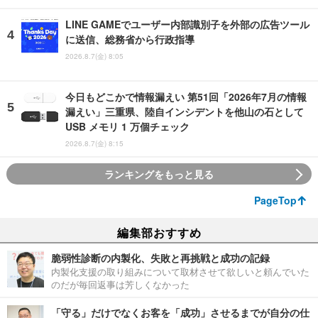
LINE GAMEでユーザー内部識別子を外部の広告ツール
に送信、総務省から行政指導
2026.8.7(金) 8:05
今日もどこかで情報漏えい 第51回「2026年7月の情報
漏えい」三重県、陸自インシデントを他山の石として
USB メモリ 1 万個チェック
2026.8.7(金) 8:15
ランキングをもっと見る
PageTop
編集部おすすめ
脆弱性診断の内製化、失敗と再挑戦と成功の記録
内製化支援の取り組みについて取材させて欲しいと頼んでいた
のだが毎回返事は芳しくなかった
「守る」だけでなくお客を「成功」させるまでが自分の仕