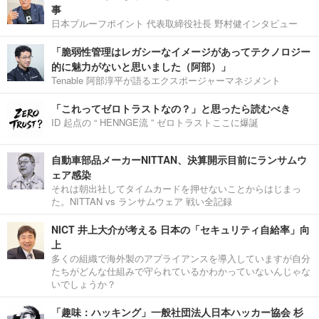
事
日本プルーフポイント 代表取締役社長 野村健インタビュー
「脆弱性管理はレガシーなイメージがあってテクノロジー
的に魅力がないと思いました（阿部）」
Tenable 阿部淳平が語るエクスポージャーマネジメント
「これってゼロトラストなの？」と思ったら読むべき
ID 起点の “ HENNGE流 ” ゼロトラストここに爆誕
自動車部品メーカーNITTAN、決算開示目前にランサムウ
ェア感染
それは朝出社してタイムカードを押せないことからはじまっ
た。NITTAN vs ランサムウェア 戦い全記録
NICT 井上大介が考える 日本の「セキュリティ自給率」向
上
多くの組織で海外製のアプライアンスを導入していますが自分
たちがどんな仕組みで守られているかわかっていないんじゃな
いでしょうか？
「趣味：ハッキング」一般社団法人日本ハッカー協会 杉