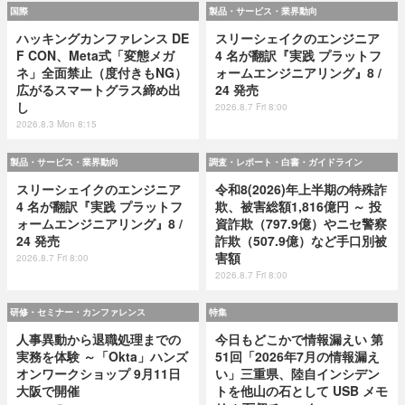
国際
製品・サービス・業界動向
ハッキングカンファレンス DE
スリーシェイクのエンジニア
F CON、Meta式「変態メガ
4 名が翻訳『実践 プラットフ
ネ」全面禁止（度付きもNG）
ォームエンジニアリング』8 /
広がるスマートグラス締め出
24 発売
し
2026.8.7 Fri 8:00
2026.8.3 Mon 8:15
製品・サービス・業界動向
調査・レポート・白書・ガイドライン
スリーシェイクのエンジニア
令和8(2026)年上半期の特殊詐
4 名が翻訳『実践 プラットフ
欺、被害総額1,816億円 ～ 投
ォームエンジニアリング』8 /
資詐欺（797.9億）やニセ警察
24 発売
詐欺（507.9億）など手口別被
害額
2026.8.7 Fri 8:00
2026.8.7 Fri 8:00
研修・セミナー・カンファレンス
特集
人事異動から退職処理までの
今日もどこかで情報漏えい 第
実務を体験 ～「Okta」ハンズ
51回「2026年7月の情報漏え
オンワークショップ 9月11日
い」三重県、陸自インシデン
大阪で開催
トを他山の石として USB メモ