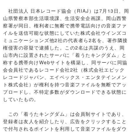
社団法人 日本レコード協会（RIAJ）は7月13日、岡
山県警察本部生活環境課、生活安全企画課、岡山西警
察署が同日、権利者に無断で携帯電話向けの音楽ファ
イルを送信可能な状態にしていた株式会社ウインズコ
ミュニケーションズ他2社の代表者ら2名を、著作隣接
権侵害の容疑で逮捕した。この2名は共謀のうえ、岡
山市内に設置されたサーバに「着うたキングダム」と
称する携帯向けWebサイトを構築し、同サーバに同協
会会員社であるレコード会社2社（株式会社エピック
レコードジャパン、エイベックス・エンタテインメン
ト株式会社）が権利を持つ音楽ファイルを無断でアッ
プロードし、不特定多数がダウンロードできる状態に
していたもの。
この「着うたキングダム」は会員制サイトであり、
登録者は友人を紹介したり、広告をクリックすること
で付与されるポイントを利用して音楽ファイルをダウ