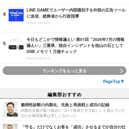
LINE GAMEでユーザー内部識別子を外部の広告ツール
に送信、総務省から行政指導
2026.8.7(金) 8:05
今日もどこかで情報漏えい 第51回「2026年7月の情報
漏えい」三重県、陸自インシデントを他山の石として
USB メモリ 1 万個チェック
2026.8.7(金) 8:15
ランキングをもっと見る
PageTop
編集部おすすめ
脆弱性診断の内製化、失敗と再挑戦と成功の記録
内製化支援の取り組みについて取材させて欲しいと頼んでいた
のだが毎回返事は芳しくなかった
「守る」だけでなくお客を「成功」させるまでが自分の仕