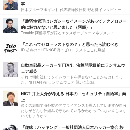
事
日本プルーフポイント 代表取締役社長 野村健インタビュー
「脆弱性管理はレガシーなイメージがあってテクノロジー
的に魅力がないと思いました（阿部）」
Tenable 阿部淳平が語るエクスポージャーマネジメント
「これってゼロトラストなの？」と思ったら読むべき
ID 起点の “ HENNGE流 ” ゼロトラストここに爆誕
自動車部品メーカーNITTAN、決算開示目前にランサムウ
ェア感染
それは朝出社してタイムカードを押せないことからはじまっ
た。NITTAN vs ランサムウェア 戦い全記録
NICT 井上大介が考える 日本の「セキュリティ自給率」向
上
多くの組織で海外製のアプライアンスを導入していますが自分
たちがどんな仕組みで守られているかわかっていないんじゃな
いでしょうか？
「趣味：ハッキング」一般社団法人日本ハッカー協会 杉