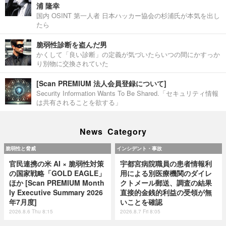
浦 隆幸
国内 OSINT 第一人者 日本ハッカー協会の杉浦氏が本気を出し
たら
脆弱性診断を盗んだ男
かくして「良い診断」の定義が気づいたらいつの間にかすっか
り別物に交換されていた
[Scan PREMIUM 法人会員登録について]
Security Information Wants To Be Shared.「セキュリティ情報
は共有されることを欲する」
News Category
脆弱性と脅威
インシデント・事故
官民連携の米 AI × 脆弱性対策
宇都宮病院職員の患者情報利
の国家戦略「GOLD EAGLE」
用による別医療機関のダイレ
ほか [Scan PREMIUM Month
クトメール郵送、調査の結果
ly Executive Summary 2026
直接的金銭的利益の受領が無
年7月度]
いことを確認
2026.8.6 Thu 8:15
2026.8.7 Fri 8:05