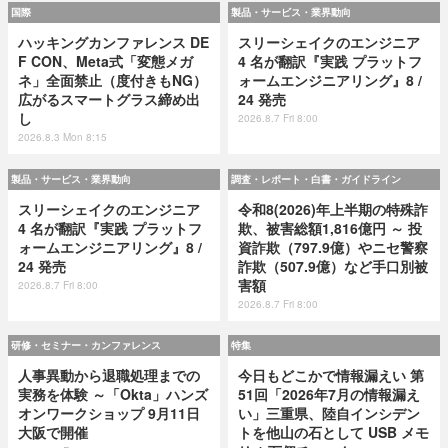
国際
製品・サービス・業界動向
ハッキングカンファレンス DE
スリーシェイクのエンジニア
F CON、Meta式「変態メガ
4 名が翻訳『実践 プラットフ
ネ」全面禁止（度付きもNG）
ォームエンジニアリング』8 /
広がるスマートグラス締め出
24 発売
し
2026.8.7 Fri 8:00
2026.8.3 Mon 8:15
製品・サービス・業界動向
調査・レポート・白書・ガイドライン
スリーシェイクのエンジニア
令和8(2026)年上半期の特殊詐
4 名が翻訳『実践 プラットフ
欺、被害総額1,816億円 ～ 投
ォームエンジニアリング』8 /
資詐欺（797.9億）やニセ警察
24 発売
詐欺（507.9億）など手口別被
害額
2026.8.7 Fri 8:00
2026.8.7 Fri 8:00
研修・セミナー・カンファレンス
特集
人事異動から退職処理までの
今日もどこかで情報漏えい 第
実務を体験 ～「Okta」ハンズ
51回「2026年7月の情報漏え
オンワークショップ 9月11日
い」三重県、陸自インシデン
大阪で開催
トを他山の石として USB メモ