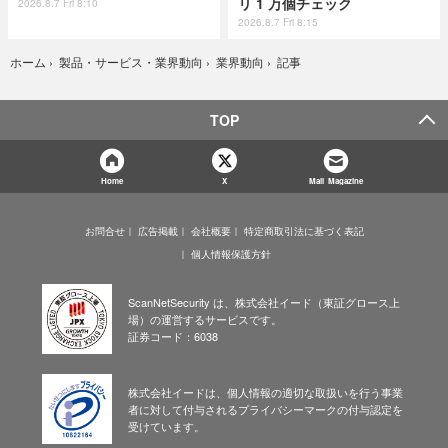
リ 1 万個チェック
2026.8.7 Fri 8:10
2026.8.7 Fri 8:15
記事
ホーム
›
製品・サービス・業界動向
›
業界動向
›
TOP
Home
X
Mail Magazine
お問合せ
広告掲載
会社概要
特定商取引法に基づく表記
個人情報保護方針
ScanNetSecurity は、株式会社イード（東証グロース上
場）の運営するサービスです。
証券コード：6038
株式会社イードは、個人情報の適切な取扱いを行う事業
者に対して付与されるプライバシーマークの付与認定を
受けています。