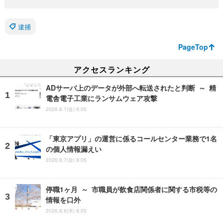
逮捕
PageTop
アクセスランキング
ADサーバ上のデータが外部へ転送されたと判断 ～ 精
電舎電子工業にランサムウェア攻撃
2026.8.7(金) 8:05
「東京アプリ」の運営に係るコールセンター業務で1名
の個人情報漏えい
2026.8.7(金) 8:05
停職1ヶ月 ～ 市職員が飲食店関係者に関する市税等の
情報を口外
2026.8.6(木) 8:05