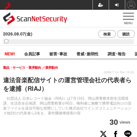
MENU
2026.08.07(金)
検索
購読
NEW!
会員記事
被害･事故
脅威･脆弱性
調査･報告
製品・サービス・業界動向
業界動向
2009.7.14 Tue 15:30
違法音楽配信サイトの運営管理会社の代表者ら
を逮捕（RIAJ）
社団法人 日本レコード協会（RIAJ）は7月13日、岡山県警察本部生活環境
課、生活安全企画課、岡山西警察署が同日、権利者に無断で携帯電話向けの音
楽ファイルを送信可能な状態にしていた株式会社ウインズコミュニケーション
ズ他2社の代表者ら2名を、著作隣接権侵害の容
30
views