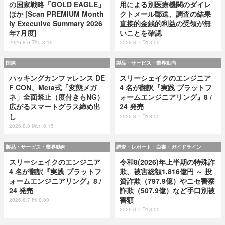
の国家戦略「GOLD EAGLE」
用による別医療機関のダイレ
ほか [Scan PREMIUM Month
クトメール郵送、調査の結果
ly Executive Summary 2026
直接的金銭的利益の受領が無
年7月度]
いことを確認
2026.8.6 Thu 8:15
2026.8.7 Fri 8:05
国際
製品・サービス・業界動向
ハッキングカンファレンス DE
スリーシェイクのエンジニア
F CON、Meta式「変態メガ
4 名が翻訳『実践 プラットフ
ネ」全面禁止（度付きもNG）
ォームエンジニアリング』8 /
広がるスマートグラス締め出
24 発売
し
2026.8.7 Fri 8:00
2026.8.3 Mon 8:15
製品・サービス・業界動向
調査・レポート・白書・ガイドライン
スリーシェイクのエンジニア
令和8(2026)年上半期の特殊詐
4 名が翻訳『実践 プラットフ
欺、被害総額1,816億円 ～ 投
ォームエンジニアリング』8 /
資詐欺（797.9億）やニセ警察
24 発売
詐欺（507.9億）など手口別被
害額
2026.8.7 Fri 8:00
2026.8.7 Fri 8:00