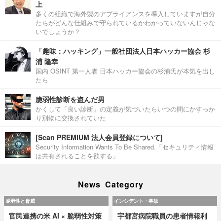
上
多くの組織で海外製のアプライアンスを導入していますが自分
たちがどんな仕組みで守られているかわかっていないんじゃな
いでしょうか？
「趣味：ハッキング」一般社団法人日本ハッカー協会 杉
浦 隆幸
国内 OSINT 第一人者 日本ハッカー協会の杉浦氏が本気を出し
たら
脆弱性診断を盗んだ男
かくして「良い診断」の定義が気づいたらいつの間にかすっか
り別物に交換されていた
[Scan PREMIUM 法人会員登録について]
Security Information Wants To Be Shared.「セキュリティ情報
は共有されることを欲する」
News Category
脆弱性と脅威
インシデント・事故
官民連携の米 AI × 脆弱性対策
宇都宮病院職員の患者情報利