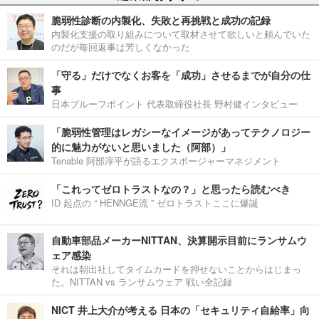
脆弱性診断の内製化、失敗と再挑戦と成功の記録
内製化支援の取り組みについて取材させて欲しいと頼んでいた
のだが毎回返事は芳しくなかった
「守る」だけでなくお客を「成功」させるまでが自分の仕
事
日本プルーフポイント 代表取締役社長 野村健インタビュー
「脆弱性管理はレガシーなイメージがあってテクノロジー
的に魅力がないと思いました（阿部）」
Tenable 阿部淳平が語るエクスポージャーマネジメント
「これってゼロトラストなの？」と思ったら読むべき
ID 起点の “ HENNGE流 ” ゼロトラストここに爆誕
自動車部品メーカーNITTAN、決算開示目前にランサムウ
ェア感染
それは朝出社してタイムカードを押せないことからはじまっ
た。NITTAN vs ランサムウェア 戦い全記録
NICT 井上大介が考える 日本の「セキュリティ自給率」向