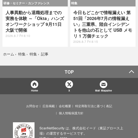
研修・セミナー・カンファレンス
特集
人事異動から退職処理までの
今日もどこかで情報漏えい 第
実務を体験 ～「Okta」ハンズ
51回「2026年7月の情報漏え
オンワークショップ 9月11日
い」三重県、陸自インシデン
大阪で開催
トを他山の石として USB メモ
リ 1 万個チェック
2026.8.7 Fri 8:10
2026.8.7 Fri 8:15
記事
ホーム
›
特集
›
特集
›
TOP
Home
X
Mail Magazine
お問合せ
広告掲載
会社概要
特定商取引法に基づく表記
個人情報保護方針
ScanNetSecurity は、株式会社イード（東証グロース上
場）の運営するサービスです。