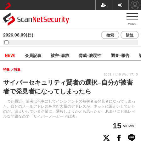
MENU
2026.08.09(日)
検索
購読
NEW!
会員記事
被害･事故
脅威･脆弱性
調査･報告
特集
特集
2008.11.19 Wed 17:15
サイバーセキュリティ賢者の選択−自分が被害
者で発見者になってしまったら
つい最近、筆者は不幸にしてインシデントの被害者＆発見者になってしまっ
た。自分のメールアドレスを含む大量のアドレスが、ネットに漏えいしていた
のだ。漏えいしている企業に、通報しようかとも思ったが、あまりにも低レベ
ルな問題なので「サイバーノーガード戦法」
15
views