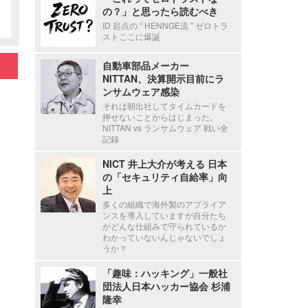
の？」と思ったら読むべき
ID 起点の “ HENNGE流 ” ゼロトラ
ストここに爆誕
自動車部品メーカー
NITTAN、決算開示目前にラ
ンサムウェア感染
それは朝出社してタイムカードを
押せないことからはじまった。
NITTAN vs ランサムウェア 戦い全
記録
NICT 井上大介が考える 日本
の「セキュリティ自給率」向
上
多くの組織で海外製のアプライア
ンスを導入していますが自分たち
がどんな仕組みで守られているか
わかっていないんじゃないでしょ
うか？
「趣味：ハッキング」一般社
団法人日本ハッカー協会 杉浦
隆幸