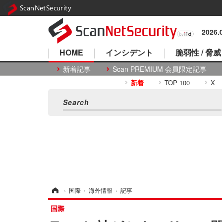
ScanNetSecurity
2026
HOME
インシデント
脆弱性 / 脅威
新着記事
Scan PREMIUM 会員限定記事
新着
TOP 100
X
ホーム
›
国際
›
海外情報
›
記事
国際