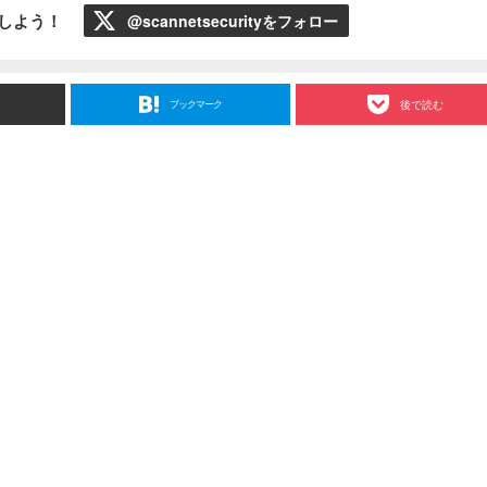
ローしよう！
@scannetsecurityをフォロー
ブックマーク
後で読む