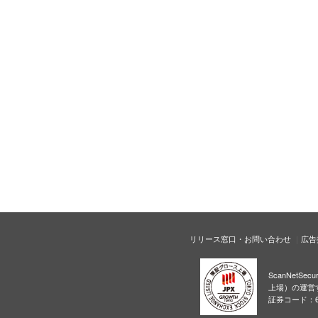
リリース窓口・お問い合わせ
広告
ScanNetS
上場）の運営
証券コード：6