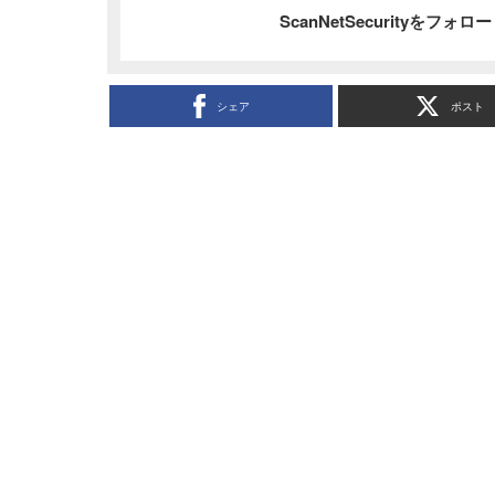
ScanNetSecurityをフォ
シェア
ポスト