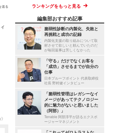
ランキングをもっと見る
を送る
編集部おすすめ記事
ィ
脆弱性診断の内製化、失敗と
再挑戦と成功の記録
内製化支援の取り組みについて取
材させて欲しいと頼んでいたのだ
が毎回返事は芳しくなかった
「守る」だけでなくお客を
「成功」させるまでが自分の
仕事
日本プルーフポイント 代表取締役
社長 野村健インタビュー
「脆弱性管理はレガシーなイ
メージがあってテクノロジー
的に魅力がないと思いました
（阿部）」
Tenable 阿部淳平が語るエクスポ
ty》
ージャーマネジメント
「これってゼロトラストな