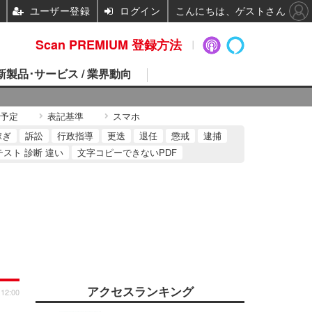
ユーザー登録
ログイン
こんにちは、ゲストさん
Scan PREMIUM 登録方法
 新製品･サービス / 業界動向
予定
表記基準
スマホ
稼ぎ
訴訟
行政指導
更迭
退任
懲戒
逮捕
テスト 診断 違い
文字コピーできないPDF
アクセスランキング
 12:00