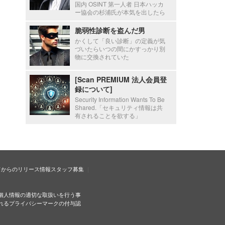
国内 OSINT 第一人者 日本ハッカ
ー協会の杉浦氏が本気を出したら
脆弱性診断を盗んだ男
かくして「良い診断」の定義が気
づいたらいつの間にかすっかり別
物に交換されていた
[Scan PREMIUM 法人会員登
録について]
Security Information Wants To Be
Shared.「セキュリティ情報は共
有されることを欲する」
ドからのリリース情報
スタッフ募集
個人情報の適切な取扱いを行う事
れるプライバシーマークの付与認