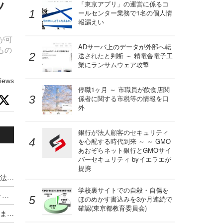
ッ
「東京アプリ」の運営に係るコ
ールセンター業務で1名の個人情
報漏えい
が可
ADサーバ上のデータが外部へ転
もの
送されたと判断 ～ 精電舎電子工
業にランサムウェア攻撃
iews
停職1ヶ月 ～ 市職員が飲食店関
係者に関する市税等の情報を口
外
銀行が法人顧客のセキュリティ
を心配する時代到来 ～ ～ GMO
あおぞらネット銀行とGMOサイ
バーセキュリティ byイエラエが
提携
マルウェアがサンドボックスを回避する４つの手法とその詳細
学校裏サイトでの自殺・自傷を
Azure向けCASBとサンドボックス機能追加（フォーティネットジャパン）
ほのめかす書込みを3か月連続で
確認(東京都教育委員会)
サンドボックスのログ監視、自社でするか外部にまかせるか？ ～西鉄情報システムの事例から