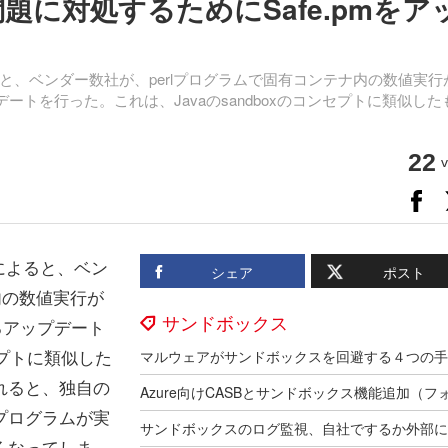
問題に対処するためにSafe.pmをア
、ベンダー数社が、perlプログラムで固有コンテナ内の数値実行
デートを行った。これは、Javaのsandboxのコンセプトに類似した
22
v
によると、ベン
シェア
ポスト
内の数値実行が
サンドボックス
るアップデート
セプトに類似した
れると、独自の
プログラムが実
くなってしま