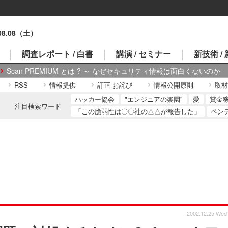
.08.08（土）
調査レポート / 白書
講演 / セミナー
新技術 /
Scan PREMIUM とは ? ～ なぜセキュリティ情報は面白くないのか
RSS
情報提供
訂正 お詫び
情報公開原則
取材
ハッカー協会
"エンジニアの楽園"
愛
賞金
注目検索ワード
「この脆弱性は〇〇社の△△が報告した」
ペン
2002.12.25 Wed