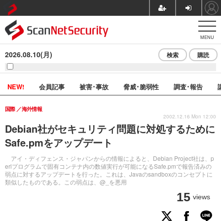
MENU
2026.08.10(月)
検索
購読
NEW!
会員記事
被害･事故
脅威･脆弱性
調査･報告
国際
海外情報
2002.12.16 Mon 12:00
Debian社がセキュリティ問題に対処するために
Safe.pmをアップデート
アイ・ディフェンス・ジャパンからの情報によると、Debian Project社は、p
erlプログラムで固有コンテナ内の数値実行が可能になるSafe.pmで報告済みの
弱点に対するアップデートを行った。これは、Javaのsandboxのコンセプトに
類似したものである。この弱点は、@_を悪用
15
views