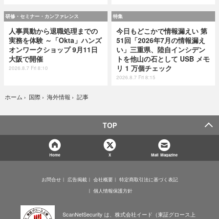
研修・セミナー・カンファレンス
特集
人事異動から退職処理までの
今日もどこかで情報漏えい 第
実務を体験 ～「Okta」ハンズ
51回「2026年7月の情報漏え
オンワークショップ 9月11日
い」三重県、陸自インシデン
大阪で開催
トを他山の石として USB メモ
リ 1 万個チェック
2026.8.7 Fri 8:10
2026.8.7 Fri 8:15
記事
ホーム
›
国際
›
海外情報
›
TOP
Home
X
Mail Magazine
お問合せ
広告掲載
会社概要
特定商取引法に基づく表記
個人情報保護方針
ScanNetSecurity は、株式会社イード（東証グロース上