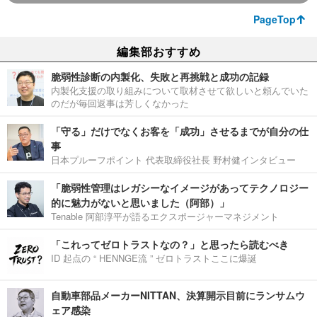
PageTop
編集部おすすめ
脆弱性診断の内製化、失敗と再挑戦と成功の記録
内製化支援の取り組みについて取材させて欲しいと頼んでいた
のだが毎回返事は芳しくなかった
「守る」だけでなくお客を「成功」させるまでが自分の仕
事
日本プルーフポイント 代表取締役社長 野村健インタビュー
「脆弱性管理はレガシーなイメージがあってテクノロジー
的に魅力がないと思いました（阿部）」
Tenable 阿部淳平が語るエクスポージャーマネジメント
「これってゼロトラストなの？」と思ったら読むべき
ID 起点の “ HENNGE流 ” ゼロトラストここに爆誕
自動車部品メーカーNITTAN、決算開示目前にランサムウ
ェア感染