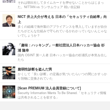
それは朝出社してタイムカードを押せないことからはじまっ
た。NITTAN vs ランサムウェア 戦い全記録
NICT 井上大介が考える 日本の「セキュリティ自給率」向
上
多くの組織で海外製のアプライアンスを導入していますが自分
たちがどんな仕組みで守られているかわかっていないんじゃな
いでしょうか？
「趣味：ハッキング」一般社団法人日本ハッカー協会 杉
浦 隆幸
国内 OSINT 第一人者 日本ハッカー協会の杉浦氏が本気を出し
たら
脆弱性診断を盗んだ男
かくして「良い診断」の定義が気づいたらいつの間にかすっか
り別物に交換されていた
[Scan PREMIUM 法人会員登録について]
Security Information Wants To Be Shared.「セキュリティ情報
は共有されることを欲する」