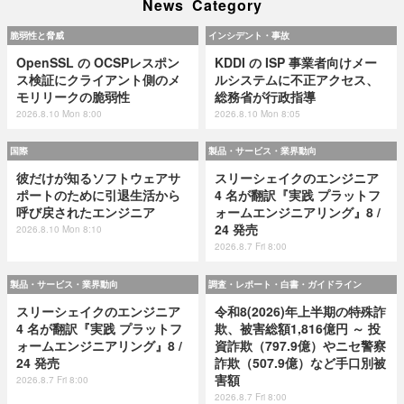
News Category
脆弱性と脅威
インシデント・事故
OpenSSL の OCSPレスポン
KDDI の ISP 事業者向けメー
ス検証にクライアント側のメ
ルシステムに不正アクセス、
モリリークの脆弱性
総務省が行政指導
2026.8.10 Mon 8:00
2026.8.10 Mon 8:05
国際
製品・サービス・業界動向
彼だけが知るソフトウェアサ
スリーシェイクのエンジニア
ポートのために引退生活から
4 名が翻訳『実践 プラットフ
呼び戻されたエンジニア
ォームエンジニアリング』8 /
24 発売
2026.8.10 Mon 8:10
2026.8.7 Fri 8:00
製品・サービス・業界動向
調査・レポート・白書・ガイドライン
スリーシェイクのエンジニア
令和8(2026)年上半期の特殊詐
4 名が翻訳『実践 プラットフ
欺、被害総額1,816億円 ～ 投
ォームエンジニアリング』8 /
資詐欺（797.9億）やニセ警察
24 発売
詐欺（507.9億）など手口別被
害額
2026.8.7 Fri 8:00
2026.8.7 Fri 8:00