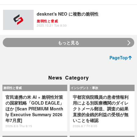
desknet's NEO に複数の脆弱性
脆弱性と脅威
2025.10.21 Tue 8:00
もっと見る
PageTop
News Category
脆弱性と脅威
インシデント・事故
官民連携の米 AI × 脆弱性対策
宇都宮病院職員の患者情報利
の国家戦略「GOLD EAGLE」
用による別医療機関のダイレ
ほか [Scan PREMIUM Month
クトメール郵送、調査の結果
ly Executive Summary 2026
直接的金銭的利益の受領が無
年7月度]
いことを確認
2026.8.6 Thu 8:15
2026.8.7 Fri 8:05