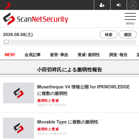
MENU
2026.08.08(土)
検索
購読
NEW!
会員記事
被害･事故
脅威･脆弱性
調査･報告
小田切祥氏による脆弱性報告
Musetheque V4 情報公開 for IPKNOWLEDGE
に複数の脆弱性
脆弱性と脅威
2026.5.19 Tue 8:00
Movable Type に複数の脆弱性
脆弱性と脅威
2026.4.13 Mon 8:00