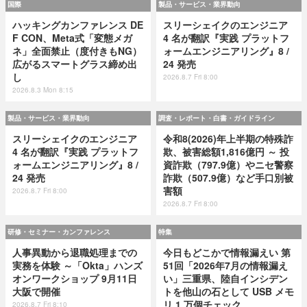
国際
製品・サービス・業界動向
ハッキングカンファレンス DE
スリーシェイクのエンジニア
F CON、Meta式「変態メガ
4 名が翻訳『実践 プラットフ
ネ」全面禁止（度付きもNG）
ォームエンジニアリング』8 /
広がるスマートグラス締め出
24 発売
し
2026.8.7 Fri 8:00
2026.8.3 Mon 8:15
製品・サービス・業界動向
調査・レポート・白書・ガイドライン
スリーシェイクのエンジニア
令和8(2026)年上半期の特殊詐
4 名が翻訳『実践 プラットフ
欺、被害総額1,816億円 ～ 投
ォームエンジニアリング』8 /
資詐欺（797.9億）やニセ警察
24 発売
詐欺（507.9億）など手口別被
害額
2026.8.7 Fri 8:00
2026.8.7 Fri 8:00
研修・セミナー・カンファレンス
特集
人事異動から退職処理までの
今日もどこかで情報漏えい 第
実務を体験 ～「Okta」ハンズ
51回「2026年7月の情報漏え
オンワークショップ 9月11日
い」三重県、陸自インシデン
大阪で開催
トを他山の石として USB メモ
リ 1 万個チェック
2026.8.7 Fri 8:10