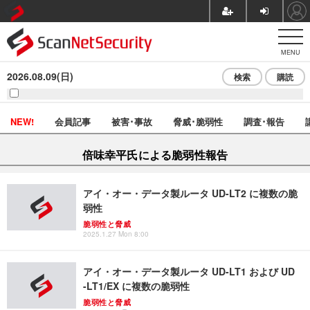
MENU
2026.08.09(日)
検索
購読
NEW!
会員記事
被害･事故
脅威･脆弱性
調査･報告
倍味幸平氏による脆弱性報告
アイ・オー・データ製ルータ UD-LT2 に複数の脆
弱性
脆弱性と脅威
2025.1.27 Mon 8:00
アイ・オー・データ製ルータ UD-LT1 および UD
-LT1/EX に複数の脆弱性
脆弱性と脅威