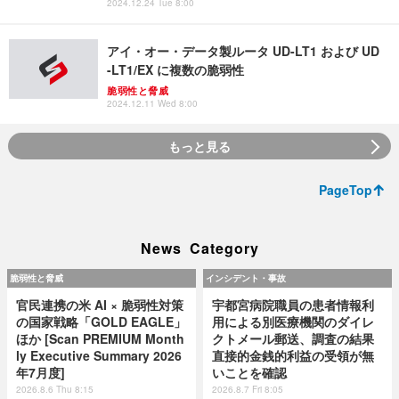
2024.12.24 Tue 8:00
アイ・オー・データ製ルータ UD-LT1 および UD
-LT1/EX に複数の脆弱性
脆弱性と脅威
2024.12.11 Wed 8:00
もっと見る
PageTop
News Category
脆弱性と脅威
インシデント・事故
官民連携の米 AI × 脆弱性対策
宇都宮病院職員の患者情報利
の国家戦略「GOLD EAGLE」
用による別医療機関のダイレ
ほか [Scan PREMIUM Month
クトメール郵送、調査の結果
ly Executive Summary 2026
直接的金銭的利益の受領が無
年7月度]
いことを確認
2026.8.6 Thu 8:15
2026.8.7 Fri 8:05