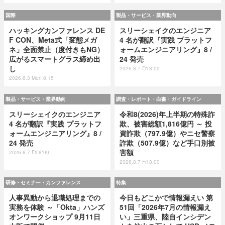
国際
製品・サービス・業界動向
ハッキングカンファレンス DE
スリーシェイクのエンジニア
F CON、Meta式「変態メガ
4 名が翻訳『実践 プラットフ
ネ」全面禁止（度付きもNG）
ォームエンジニアリング』8 /
広がるスマートグラス締め出
24 発売
し
2026.8.7 Fri 8:00
2026.8.3 Mon 8:15
製品・サービス・業界動向
調査・レポート・白書・ガイドライン
スリーシェイクのエンジニア
令和8(2026)年上半期の特殊詐
4 名が翻訳『実践 プラットフ
欺、被害総額1,816億円 ～ 投
ォームエンジニアリング』8 /
資詐欺（797.9億）やニセ警察
24 発売
詐欺（507.9億）など手口別被
害額
2026.8.7 Fri 8:00
2026.8.7 Fri 8:00
研修・セミナー・カンファレンス
特集
人事異動から退職処理までの
今日もどこかで情報漏えい 第
実務を体験 ～「Okta」ハンズ
51回「2026年7月の情報漏え
オンワークショップ 9月11日
い」三重県、陸自インシデン