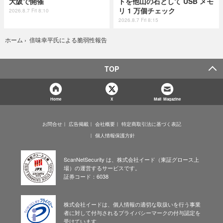
大阪で開催
トを他山の石として USB メモ
リ 1 万個チェック
2026.8.7 Fri 8:10
2026.8.7 Fri 8:15
倍味幸平氏による脆弱性報告
ホーム
›
TOP
Home
X
Mail Magazine
お問合せ
広告掲載
会社概要
特定商取引法に基づく表記
個人情報保護方針
ScanNetSecurity は、株式会社イード（東証グロース上
場）の運営するサービスです。
証券コード：6038
株式会社イードは、個人情報の適切な取扱いを行う事業
者に対して付与されるプライバシーマークの付与認定を
受けています。