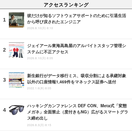
アクセスランキング
彼だけが知るソフトウェアサポートのために引退生活
から呼び戻されたエンジニア
2026.8.10(月) 8:10
ジェイアール東海高島屋のアルバイトスタッフ管理シ
ステムに不正アクセス
2026.8.10(月) 8:05
新生銀行がデータ移行ミス、吸収分割による承継対象
以外の口座情報1,469件をマネックス証券へ送付
2022.1.6(木) 8:05
ハッキングカンファレンス DEF CON、Meta式「変態
メガネ」全面禁止（度付きもNG）広がるスマートグラ
ス締め出し
2026.8.3(月) 8:15