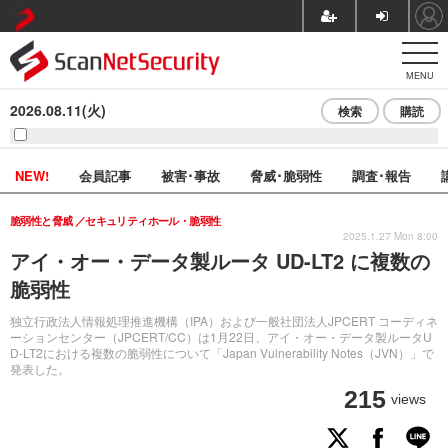
MENU
2026.08.11(火)
検索
購読
NEW!
会員記事
被害･事故
脅威･脆弱性
調査･報告
脆弱性と脅威
セキュリティホール・脆弱性
2025.1.27 Mon 8:00
アイ・オー・データ製ルータ UD-LT2 に複数の
脆弱性
独立行政法人情報処理推進機構（IPA）および一般社団法人JPCERT コーディネ
ーションセンター（JPCERT/CC）は1月22日、アイ・オー・データ製ルータU
D-LT2における複数の脆弱性について「Japan Vulnerability Notes（JVN）」で
発表した。
215
views