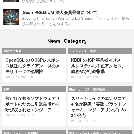
り別物に交換されていた
[Scan PREMIUM 法人会員登録について]
Security Information Wants To Be Shared.「セキュリティ情報
は共有されることを欲する」
News Category
脆弱性と脅威
インシデント・事故
OpenSSL の OCSPレスポン
KDDI の ISP 事業者向けメー
ス検証にクライアント側のメ
ルシステムに不正アクセス、
モリリークの脆弱性
総務省が行政指導
2026.8.10 Mon 8:00
2026.8.10 Mon 8:05
国際
製品・サービス・業界動向
彼だけが知るソフトウェアサ
スリーシェイクのエンジニア
ポートのために引退生活から
4 名が翻訳『実践 プラットフ
呼び戻されたエンジニア
ォームエンジニアリング』8 /
24 発売
2026.8.10 Mon 8:10
2026.8.7 Fri 8:00
製品・サービス・業界動向
調査・レポート・白書・ガイドライン