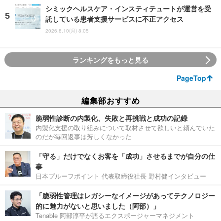
シミックヘルスケア・インスティテュートが運営を受
託している患者支援サービスに不正アクセス
2026.8.10(月) 8:05
ランキングをもっと見る
PageTop
編集部おすすめ
脆弱性診断の内製化、失敗と再挑戦と成功の記録
内製化支援の取り組みについて取材させて欲しいと頼んでいた
のだが毎回返事は芳しくなかった
「守る」だけでなくお客を「成功」させるまでが自分の仕
事
日本プルーフポイント 代表取締役社長 野村健インタビュー
「脆弱性管理はレガシーなイメージがあってテクノロジー
的に魅力がないと思いました（阿部）」
Tenable 阿部淳平が語るエクスポージャーマネジメント