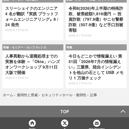
スリーシェイクのエンジニア
令和8(2026)年上半期の特殊詐
4 名が翻訳『実践 プラットフ
欺、被害総額1,816億円 ～ 投
ォームエンジニアリング』8 /
資詐欺（797.9億）やニセ警察
24 発売
詐欺（507.9億）など手口別被
害額
2026.8.7 Fri 8:00
2026.8.7 Fri 8:00
研修・セミナー・カンファレンス
特集
人事異動から退職処理までの
今日もどこかで情報漏えい 第
実務を体験 ～「Okta」ハンズ
51回「2026年7月の情報漏え
オンワークショップ 9月11日
い」三重県、陸自インシデン
大阪で開催
トを他山の石として USB メモ
リ 1 万個チェック
2026.8.7 Fri 8:10
2026.8.7 Fri 8:15
記事
ホーム
›
脆弱性と脅威
›
セキュリティホール・脆弱性
›
TOP
Home
X
Mail Magazine