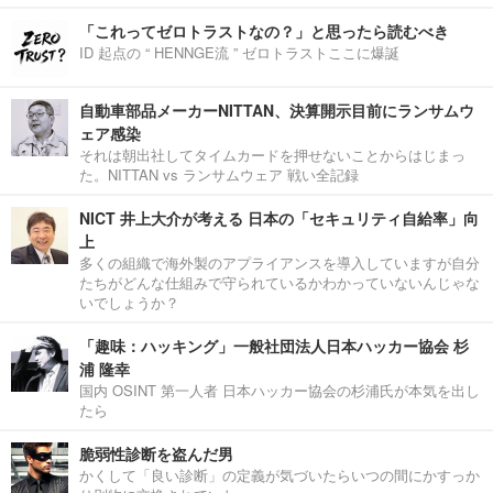
「これってゼロトラストなの？」と思ったら読むべき
ID 起点の “ HENNGE流 ” ゼロトラストここに爆誕
自動車部品メーカーNITTAN、決算開示目前にランサムウ
ェア感染
それは朝出社してタイムカードを押せないことからはじまっ
た。NITTAN vs ランサムウェア 戦い全記録
NICT 井上大介が考える 日本の「セキュリティ自給率」向
上
多くの組織で海外製のアプライアンスを導入していますが自分
たちがどんな仕組みで守られているかわかっていないんじゃな
いでしょうか？
「趣味：ハッキング」一般社団法人日本ハッカー協会 杉
浦 隆幸
国内 OSINT 第一人者 日本ハッカー協会の杉浦氏が本気を出し
たら
脆弱性診断を盗んだ男
かくして「良い診断」の定義が気づいたらいつの間にかすっか