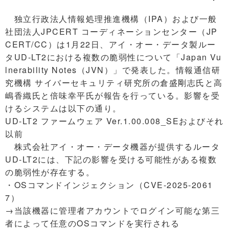
独立行政法人情報処理推進機構（IPA）および一般
社団法人JPCERT コーディネーションセンター（JP
CERT/CC）は1月22日、アイ・オー・データ製ルー
タUD-LT2における複数の脆弱性について「Japan Vu
lnerability Notes（JVN）」で発表した。情報通信研
究機構 サイバーセキュリティ研究所の倉盛剛志氏と高
嶋香織氏と倍味幸平氏が報告を行っている。影響を受
けるシステムは以下の通り。
UD-LT2 ファームウェア Ver.1.00.008_SEおよびそれ
以前
株式会社アイ・オー・データ機器が提供するルータ
UD-LT2には、下記の影響を受ける可能性がある複数
の脆弱性が存在する。
・OSコマンドインジェクション（CVE-2025-2061
7）
→当該機器に管理者アカウントでログイン可能な第三
者によって任意のOSコマンドを実行される