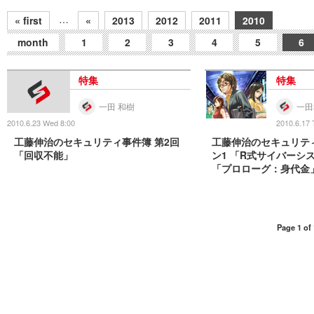
…
« first
«
2013
2012
2011
2010
month
1
2
3
4
5
6
特集
特集
一田 和樹
一田
2010.6.23 Wed 8:00
2010.6.17 
工藤伸治のセキュリティ事件簿 第2回
工藤伸治のセキュリテ
「回収不能」
ン1 「R式サイバーシス
「プロローグ：身代金
Page 1 of 