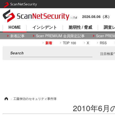
ScanNetSecurity
2026.08.06（木）
HOME
インシデント
脆弱性 / 脅威
調査レ
新着記事
Scan PREMIUM 会員限定記事
Scan P
新着
TOP 100
X
RSS
注目検索
ム
›
工藤伸治のセキュリティ事件簿
2010年6