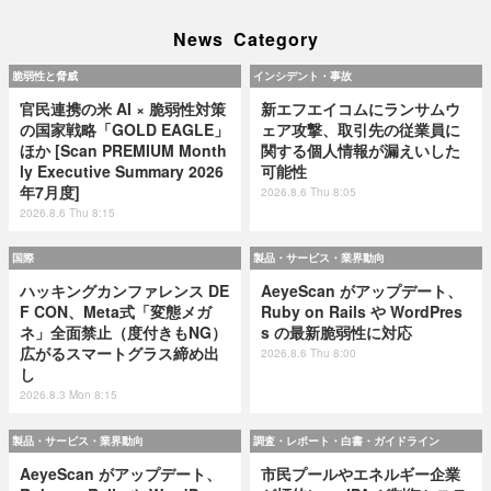
News Category
脆弱性と脅威
インシデント・事故
官民連携の米 AI × 脆弱性対策
新エフエイコムにランサムウ
の国家戦略「GOLD EAGLE」
ェア攻撃、取引先の従業員に
ほか [Scan PREMIUM Month
関する個人情報が漏えいした
ly Executive Summary 2026
可能性
年7月度]
2026.8.6 Thu 8:05
2026.8.6 Thu 8:15
国際
製品・サービス・業界動向
ハッキングカンファレンス DE
AeyeScan がアップデート、
F CON、Meta式「変態メガ
Ruby on Rails や WordPres
ネ」全面禁止（度付きもNG）
s の最新脆弱性に対応
広がるスマートグラス締め出
2026.8.6 Thu 8:00
し
2026.8.3 Mon 8:15
製品・サービス・業界動向
調査・レポート・白書・ガイドライン
AeyeScan がアップデート、
市民プールやエネルギー企業