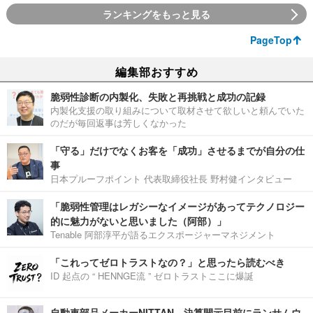
ランキングをもっと見る
PageTop
編集部おすすめ
脆弱性診断の内製化、失敗と再挑戦と成功の記録
内製化支援の取り組みについて取材させて欲しいと頼んでいた
のだが毎回返事は芳しくなかった
「守る」だけでなくお客を「成功」させるまでが自分の仕
事
日本プルーフポイント 代表取締役社長 野村健インタビュー
「脆弱性管理はレガシーなイメージがあってテクノロジー
的に魅力がないと思いました（阿部）」
Tenable 阿部淳平が語るエクスポージャーマネジメント
「これってゼロトラストなの？」と思ったら読むべき
ID 起点の “ HENNGE流 ” ゼロトラストここに爆誕
自動車部品メーカーNITTAN、決算開示目前にランサムウ