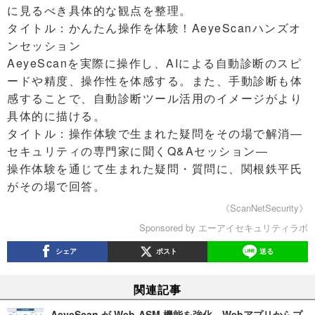
に見るべき具体的な観点を整理。
タイトル：かんたん操作を体験！AeyeScanハンズオ
ンセッション
AeyeScanを実際に操作し、AIによる自動診断のスピ
ードや精度、操作性を体感する。また、手動診断も体
感することで、自動診断ツール活用のイメージがより
具体的に描ける。
タイトル：操作体験で生まれた疑問をその場で解消―
セキュリティの専門家に聞くQ&Aセッション―
操作体験を通じて生まれた疑問・質問に、関根鉄平氏
がその場で回答。
《ScanNetSecurity》
Sponsored by エーアイセキュリティラボ
シェア
ポスト
送る
関連記事
AeyeScan が Web-ASM 機能を強化、Webアプリからプ