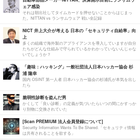
ェア感染
それは朝出社してタイムカードを押せないことからはじまっ
た。NITTAN vs ランサムウェア 戦い全記録
NICT 井上大介が考える 日本の「セキュリティ自給率」向
上
多くの組織で海外製のアプライアンスを導入していますが自分
たちがどんな仕組みで守られているかわかっていないんじゃな
いでしょうか？
「趣味：ハッキング」一般社団法人日本ハッカー協会 杉
浦 隆幸
国内 OSINT 第一人者 日本ハッカー協会の杉浦氏が本気を出し
たら
脆弱性診断を盗んだ男
かくして「良い診断」の定義が気づいたらいつの間にかすっか
り別物に交換されていた
[Scan PREMIUM 法人会員登録について]
Security Information Wants To Be Shared.「セキュリティ情報
は共有されることを欲する」