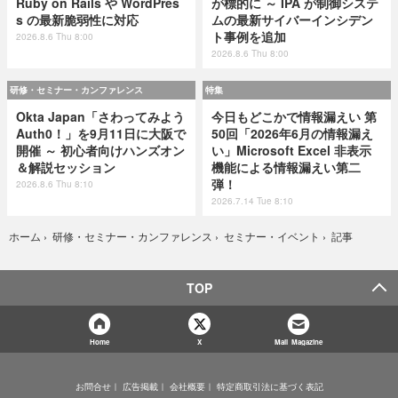
Ruby on Rails や WordPres
が標的に ～ IPA が制御システ
s の最新脆弱性に対応
ムの最新サイバーインシデン
ト事例を追加
2026.8.6 Thu 8:00
2026.8.6 Thu 8:00
研修・セミナー・カンファレンス
特集
Okta Japan「さわってみよう
今日もどこかで情報漏えい 第
Auth0！」を9月11日に大阪で
50回「2026年6月の情報漏え
開催 ～ 初心者向けハンズオン
い」Microsoft Excel 非表示
＆解説セッション
機能による情報漏えい第二
弾！
2026.8.6 Thu 8:10
2026.7.14 Tue 8:10
記事
ホーム
›
研修・セミナー・カンファレンス
›
セミナー・イベント
›
TOP
Home
X
Mail Magazine
お問合せ
広告掲載
会社概要
特定商取引法に基づく表記