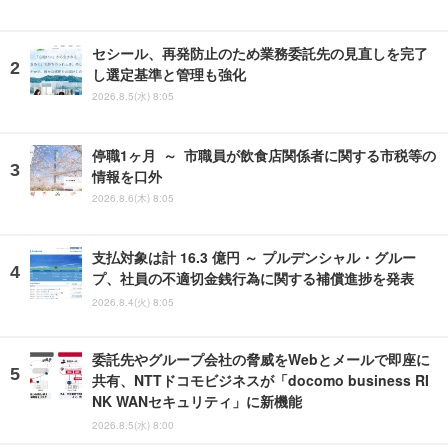
セシール、再発防止のため業務委託先の見直しを完了
し選定基準と管理も強化
2026.8.5(水) 8:05
停職1ヶ月 ～ 市職員が飲食店関係者に関する市税等の
情報を口外
2026.8.6(木) 8:05
支払対象は計 16.3 億円 ～ プルデンシャル・グルー
プ、社員の不適切金銭行為に関する補償進捗を発表
2026.8.4(火) 8:05
委託先やグループ会社の脅威をWebとメールで即座に
共有、NTTドコモビジネスが「docomo business RI
NK WANセキュリティ」に新機能
2026.8.5(水) 8:00