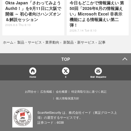
Okta Japan「さわってみよう
今日もどこかで情報漏えい 第
Auth0！」を9月11日に大阪で
50回「2026年6月の情報漏え
開催 ～ 初心者向けハンズオン
い」Microsoft Excel 非表示
＆解説セッション
機能による情報漏えい第二
弾！
2026.8.6 Thu 8:10
2026.7.14 Tue 8:10
記事
ホーム
›
製品・サービス・業界動向
›
新製品・新サービス
›
TOP
Home
X
Mail Magazine
お問合せ
広告掲載
会社概要
特定商取引法に基づく表記
個人情報保護方針
ScanNetSecurity は、株式会社イード（東証グロース上
場）の運営するサービスです。
証券コード：6038