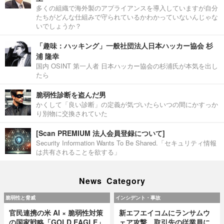
多くの組織で海外製のアプライアンスを導入していますが自分
たちがどんな仕組みで守られているかわかっていないんじゃな
いでしょうか？
「趣味：ハッキング」一般社団法人日本ハッカー協会 杉
浦 隆幸
国内 OSINT 第一人者 日本ハッカー協会の杉浦氏が本気を出し
たら
脆弱性診断を盗んだ男
かくして「良い診断」の定義が気づいたらいつの間にかすっか
り別物に交換されていた
[Scan PREMIUM 法人会員登録について]
Security Information Wants To Be Shared.「セキュリティ情報
は共有されることを欲する」
News Category
脆弱性と脅威
インシデント・事故
官民連携の米 AI × 脆弱性対策
新エフエイコムにランサムウ
の国家戦略「GOLD EAGLE」
ェア攻撃、取引先の従業員に