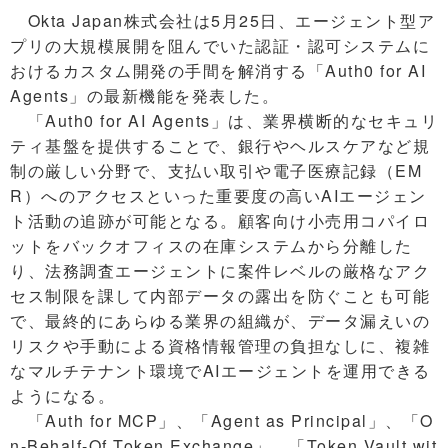
Okta Japan株式会社は5月25日、エージェント型ア
プリの大規模展開を阻んでいた認証・認可システムに
おけるカスタム開発の手間を解消する「Auth0 for AI
Agents」の最新機能を発表した。
「Auth0 for AI Agents」は、業界横断的なセキュリ
ティ基盤を提供することで、銀行やヘルスケアなど規
制の厳しい分野で、支払い取引や電子医療記録（EM
R）へのアクセスといった重要度の高いAIエージェン
ト活動の追跡が可能となる。顧客向け小売用コパイロ
ットをバックオフィスの在庫システムから分離した
り、法務調査エージェントに案件レベルの厳格なアク
セス制限を課して内部データの露出を防ぐことも可能
で、最終的にあらゆる業界の組織が、データ漏えいの
リスクや手動による資格情報管理の負担なしに、複雑
なマルチテナント環境でAIエージェントを運用できる
ようになる。
「Auth for MCP」、「Agent as Principal」、「O
n-Behalf-Of Token Exchange」、「Token Vault wit