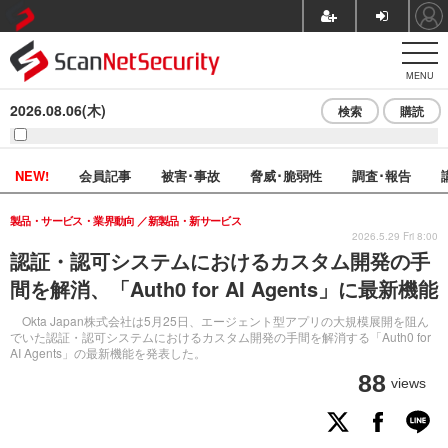
MENU
2026.08.06(木)
検索
購読
NEW!
会員記事
被害･事故
脅威･脆弱性
調査･報告
製品・サービス・業界動向
新製品・新サービス
2026.5.29 Fri 8:00
認証・認可システムにおけるカスタム開発の手
間を解消、「Auth0 for AI Agents」に最新機能
Okta Japan株式会社は5月25日、エージェント型アプリの大規模展開を阻ん
でいた認証・認可システムにおけるカスタム開発の手間を解消する「Auth0 for
AI Agents」の最新機能を発表した。
88
views