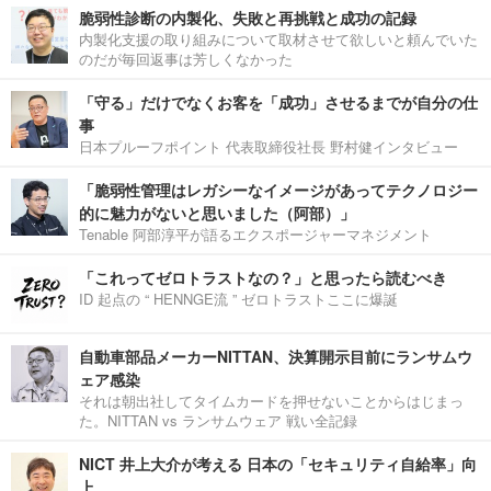
脆弱性診断の内製化、失敗と再挑戦と成功の記録
内製化支援の取り組みについて取材させて欲しいと頼んでいた
のだが毎回返事は芳しくなかった
「守る」だけでなくお客を「成功」させるまでが自分の仕
事
日本プルーフポイント 代表取締役社長 野村健インタビュー
「脆弱性管理はレガシーなイメージがあってテクノロジー
的に魅力がないと思いました（阿部）」
Tenable 阿部淳平が語るエクスポージャーマネジメント
「これってゼロトラストなの？」と思ったら読むべき
ID 起点の “ HENNGE流 ” ゼロトラストここに爆誕
自動車部品メーカーNITTAN、決算開示目前にランサムウ
ェア感染
それは朝出社してタイムカードを押せないことからはじまっ
た。NITTAN vs ランサムウェア 戦い全記録
NICT 井上大介が考える 日本の「セキュリティ自給率」向
上