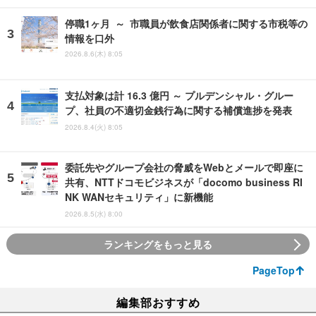
停職1ヶ月 ～ 市職員が飲食店関係者に関する市税等の
情報を口外
2026.8.6(木) 8:05
支払対象は計 16.3 億円 ～ プルデンシャル・グルー
プ、社員の不適切金銭行為に関する補償進捗を発表
2026.8.4(火) 8:05
委託先やグループ会社の脅威をWebとメールで即座に
共有、NTTドコモビジネスが「docomo business RI
NK WANセキュリティ」に新機能
2026.8.5(水) 8:00
ランキングをもっと見る
PageTop
編集部おすすめ