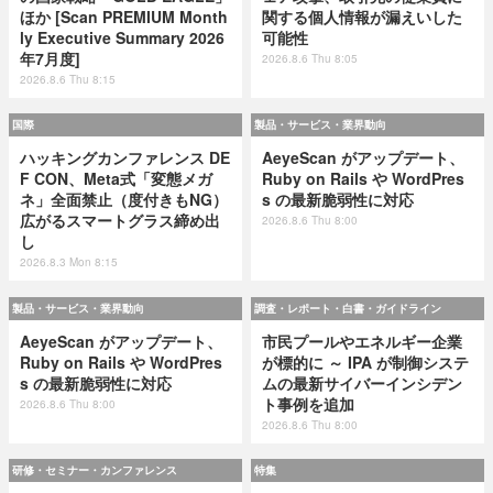
ほか [Scan PREMIUM Month
関する個人情報が漏えいした
ly Executive Summary 2026
可能性
年7月度]
2026.8.6 Thu 8:05
2026.8.6 Thu 8:15
国際
製品・サービス・業界動向
ハッキングカンファレンス DE
AeyeScan がアップデート、
F CON、Meta式「変態メガ
Ruby on Rails や WordPres
ネ」全面禁止（度付きもNG）
s の最新脆弱性に対応
広がるスマートグラス締め出
2026.8.6 Thu 8:00
し
2026.8.3 Mon 8:15
製品・サービス・業界動向
調査・レポート・白書・ガイドライン
AeyeScan がアップデート、
市民プールやエネルギー企業
Ruby on Rails や WordPres
が標的に ～ IPA が制御システ
s の最新脆弱性に対応
ムの最新サイバーインシデン
ト事例を追加
2026.8.6 Thu 8:00
2026.8.6 Thu 8:00
研修・セミナー・カンファレンス
特集