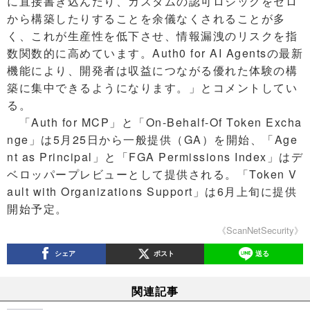
に直接書き込んだり、カスタムの認可ロジックをゼロ
から構築したりすることを余儀なくされることが多
く、これが生産性を低下させ、情報漏洩のリスクを指
数関数的に高めています。Auth0 for AI Agentsの最新
機能により、開発者は収益につながる優れた体験の構
築に集中できるようになります。」とコメントしてい
る。
「Auth for MCP」と「On-Behalf-Of Token Excha
nge」は5月25日から一般提供（GA）を開始、「Age
nt as Principal」と「FGA Permissions Index」はデ
ベロッパープレビューとして提供される。「Token V
ault with Organizations Support」は6月上旬に提供
開始予定。
《ScanNetSecurity》
シェア
ポスト
送る
関連記事