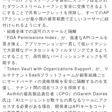
たダウンストリームトークンと安全に交換できるよう
にすることで共有シークレットを排除し、すべてのAP
Iアクションが最小限の被害範囲で正しいユーザーに紐
付けられるようにする。
・組織全体での認可のスケールと隔離
「FGA Permissions Index」が、低速なAPIコールを
置き換え、アプリケーションが一貫して低レイテンシ
で大規模なデータセットをフィルタリングできるよう
にすることで、高性能なパーミッションチェックを可
能する。
「Token Vault with Organizations Support」が、マ
ルチテナントSaaSプラットフォームが顧客組織ごと
にサードパーティの資格情報を安全に隔離するのを支
援し、テナント間の混在リスクを排除する。
Auth0の最高製品責任者（CPO）のGareth Davies
氏は「AIエージェントが数十もの異なるツールにアク
セスする必要がある場合、開発者はAPIキーをコード