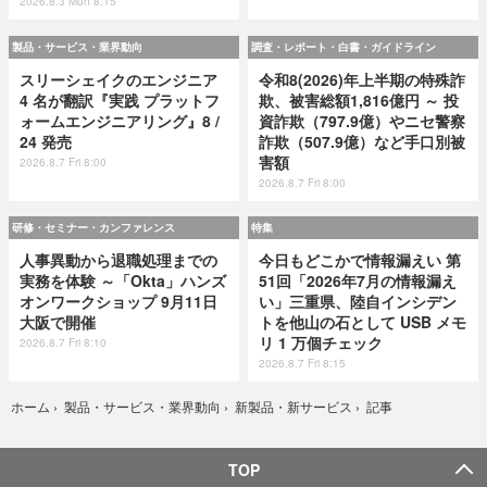
2026.8.3 Mon 8:15
製品・サービス・業界動向
調査・レポート・白書・ガイドライン
スリーシェイクのエンジニア
令和8(2026)年上半期の特殊詐
4 名が翻訳『実践 プラットフ
欺、被害総額1,816億円 ～ 投
ォームエンジニアリング』8 /
資詐欺（797.9億）やニセ警察
24 発売
詐欺（507.9億）など手口別被
害額
2026.8.7 Fri 8:00
2026.8.7 Fri 8:00
研修・セミナー・カンファレンス
特集
人事異動から退職処理までの
今日もどこかで情報漏えい 第
実務を体験 ～「Okta」ハンズ
51回「2026年7月の情報漏え
オンワークショップ 9月11日
い」三重県、陸自インシデン
大阪で開催
トを他山の石として USB メモ
リ 1 万個チェック
2026.8.7 Fri 8:10
2026.8.7 Fri 8:15
記事
ホーム
›
製品・サービス・業界動向
›
新製品・新サービス
›
TOP