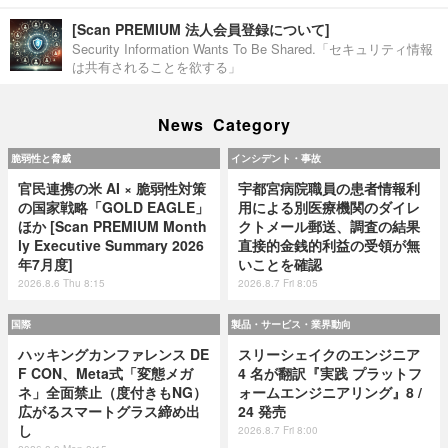
[Scan PREMIUM 法人会員登録について]
Security Information Wants To Be Shared.「セキュリティ情報
は共有されることを欲する」
News Category
脆弱性と脅威
インシデント・事故
官民連携の米 AI × 脆弱性対策
宇都宮病院職員の患者情報利
の国家戦略「GOLD EAGLE」
用による別医療機関のダイレ
ほか [Scan PREMIUM Month
クトメール郵送、調査の結果
ly Executive Summary 2026
直接的金銭的利益の受領が無
年7月度]
いことを確認
2026.8.6 Thu 8:15
2026.8.7 Fri 8:05
国際
製品・サービス・業界動向
ハッキングカンファレンス DE
スリーシェイクのエンジニア
F CON、Meta式「変態メガ
4 名が翻訳『実践 プラットフ
ネ」全面禁止（度付きもNG）
ォームエンジニアリング』8 /
広がるスマートグラス締め出
24 発売
し
2026.8.7 Fri 8:00