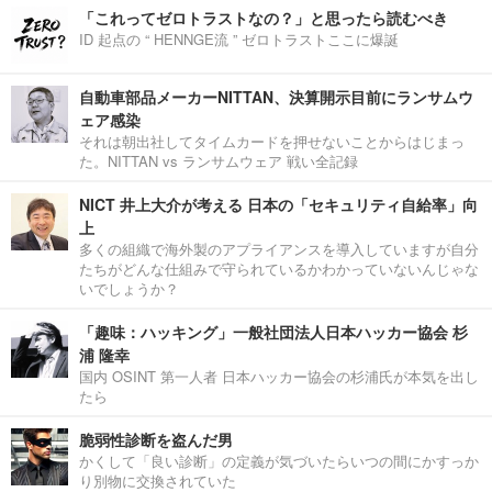
「これってゼロトラストなの？」と思ったら読むべき
ID 起点の “ HENNGE流 ” ゼロトラストここに爆誕
自動車部品メーカーNITTAN、決算開示目前にランサムウ
ェア感染
それは朝出社してタイムカードを押せないことからはじまっ
た。NITTAN vs ランサムウェア 戦い全記録
NICT 井上大介が考える 日本の「セキュリティ自給率」向
上
多くの組織で海外製のアプライアンスを導入していますが自分
たちがどんな仕組みで守られているかわかっていないんじゃな
いでしょうか？
「趣味：ハッキング」一般社団法人日本ハッカー協会 杉
浦 隆幸
国内 OSINT 第一人者 日本ハッカー協会の杉浦氏が本気を出し
たら
脆弱性診断を盗んだ男
かくして「良い診断」の定義が気づいたらいつの間にかすっか
り別物に交換されていた