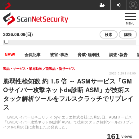
MENU
2026.08.09(日)
検索
購読
NEW!
会員記事
被害･事故
脅威･脆弱性
調査･報告
製品・サービス・業界動向
新製品・新サービス
2026.5.29 Fri 8:00
脆弱性検知数 約 1.5 倍 ～ ASMサービス「GM
Oサイバー攻撃ネットde診断 ASM」が技術ス
タック解析ツールをフルスクラッチでリプレイ
ス
GMOサイバーセキュリティ byイエラエ株式会社は5月25日、ASMサービス
「GMOサイバー攻撃ネットde診断 ASM」で技術スタック解析ツールのリプレ
イスを3月26日に実施したと発表した。
161
views