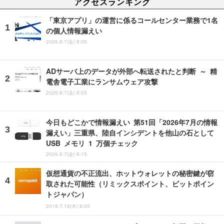
アクセスランキング
「東京アプリ」の運営に係るコールセンター業務で1名
の個人情報漏えい
2026.8.7(金) 8:05
ADサーバ上のデータが外部へ転送されたと判断 ～ 精
電舎電子工業にランサムウェア攻撃
2026.8.7(金) 8:05
今日もどこかで情報漏えい 第51回「2026年7月の情報
漏えい」三重県、陸自インシデントを他山の石として
USB メモリ 1 万個チェック
2026.8.7(金) 8:15
仮想通貨の不正流出、ホットウォレットの秘密鍵が窃
取された可能性（リミックスポイント、ビットポイン
トジャパン）
2019.7.18(木) 8:05