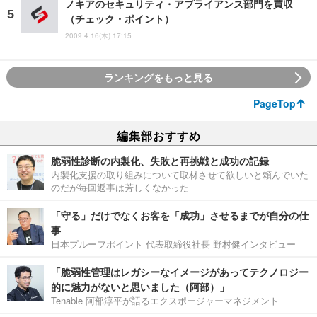
ノキアのセキュリティ・アプライアンス部門を買収
（チェック・ポイント）
2009.4.16(木) 17:15
ランキングをもっと見る
PageTop
編集部おすすめ
脆弱性診断の内製化、失敗と再挑戦と成功の記録
内製化支援の取り組みについて取材させて欲しいと頼んでいた
のだが毎回返事は芳しくなかった
「守る」だけでなくお客を「成功」させるまでが自分の仕
事
日本プルーフポイント 代表取締役社長 野村健インタビュー
「脆弱性管理はレガシーなイメージがあってテクノロジー
的に魅力がないと思いました（阿部）」
Tenable 阿部淳平が語るエクスポージャーマネジメント