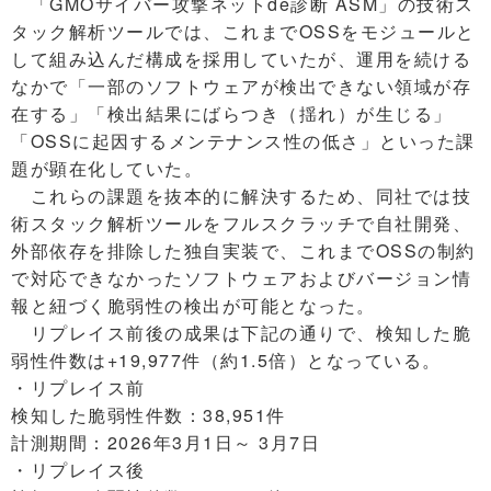
「GMOサイバー攻撃ネットde診断 ASM」の技術ス
タック解析ツールでは、これまでOSSをモジュールと
して組み込んだ構成を採用していたが、運用を続ける
なかで「一部のソフトウェアが検出できない領域が存
在する」「検出結果にばらつき（揺れ）が生じる」
「OSSに起因するメンテナンス性の低さ」といった課
題が顕在化していた。
これらの課題を抜本的に解決するため、同社では技
術スタック解析ツールをフルスクラッチで自社開発、
外部依存を排除した独自実装で、これまでOSSの制約
で対応できなかったソフトウェアおよびバージョン情
報と紐づく脆弱性の検出が可能となった。
リプレイス前後の成果は下記の通りで、検知した脆
弱性件数は+19,977件（約1.5倍）となっている。
・リプレイス前
検知した脆弱性件数：38,951件
計測期間：2026年3月1日～ 3月7日
・リプレイス後