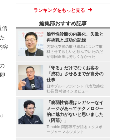
ランキングをもっと見る
編集部おすすめ記事
通信
脆弱性診断の内製化、失敗と
した
再挑戦と成功の記録
内容
内製化支援の取り組みについて取
材させて欲しいと頼んでいたのだ
が毎回返事は芳しくなかった
の
「守る」だけでなくお客を
「成功」させるまでが自分の
即
仕事
日本プルーフポイント 代表取締役
社長 野村健インタビュー
「脆弱性管理はレガシーなイ
メージがあってテクノロジー
的に魅力がないと思いました
ty》
（阿部）」
Tenable 阿部淳平が語るエクスポ
ージャーマネジメント