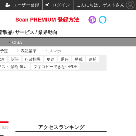
ユーザー登録
ログイン
こんにちは、ゲストさん
Scan PREMIUM 登録方法
 新製品･サービス / 業界動向
CISA
予定
表記基準
スマホ
稼ぎ
訴訟
行政指導
更迭
退任
懲戒
逮捕
テスト 診断 違い
文字コピーできないPDF
アクセスランキング
n 8:00