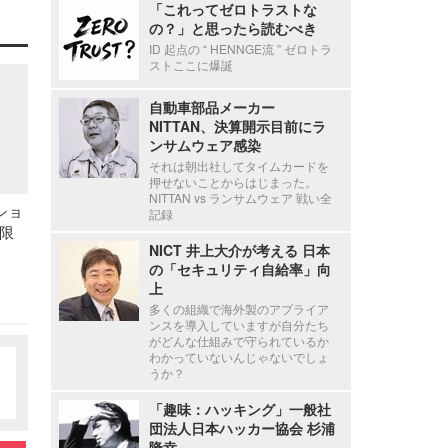
「これってゼロトラストな
の？」と思ったら読むべき
ID 起点の “ HENNGE流 ” ゼロトラ
ストここに爆誕
自動車部品メーカー
NITTAN、決算開示目前にラ
ンサムウェア感染
それは朝出社してタイムカードを
押せないことからはじまった。
NITTAN vs ランサムウェア 戦い全
!ショ
記録
限
NICT 井上大介が考える 日本
の「セキュリティ自給率」向
上
多くの組織で海外製のアプライア
ンスを導入していますが自分たち
がどんな仕組みで守られているか
わかっていないんじゃないでしょ
うか？
「趣味：ハッキング」一般社
団法人日本ハッカー協会 杉浦
隆幸