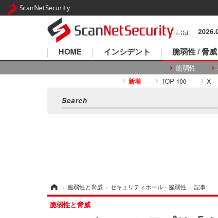
ScanNetSecurity
2026
HOME
インシデント
脆弱性 / 脅威
脆弱性
新着
TOP 100
X
ホーム
›
脆弱性と脅威
›
セキュリティホール・脆弱性
›
記事
脆弱性と脅威