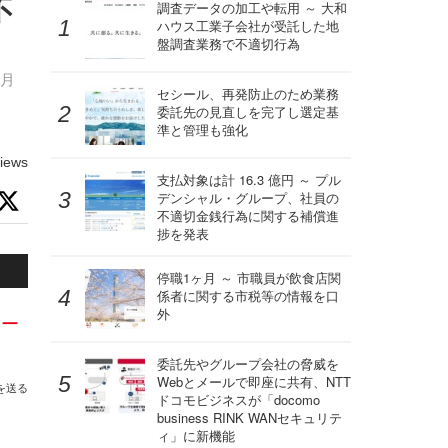
不
調査データの加工や転用 ～ 大和
ハウス工業子会社が受託した地
盤調査業務で不適切行為
5月
セシール、再発防止のため業務
委託先の見直しを完了し選定基
準と管理も強化
iews
支払対象は計 16.3 億円 ～ プル
デンシャル・グループ、社員の
不適切金銭行為に関する補償進
捗を発表
停職1ヶ月 ～ 市職員が飲食店関
係者に関する市税等の情報を口
外
イー
委託先やグループ会社の脅威を
Webとメールで即座に共有、NTT
を送る
ドコモビジネスが「docomo
business RINK WANセキュリテ
ィ」に新機能