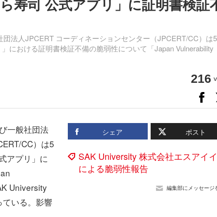
ら寿司 公式アプリ」に証明書検証
法人JPCERT コーディネーションセンター（JPCERT/CC）は
ける証明書検証不備の脆弱性について「Japan Vulnerability
216
v
び一般社団法
シェア
ポスト
ERT/CC）は5
SAK University 株式会社エスアイ
公式アプリ」に
による脆弱性報告
an
University
編集部にメッセージ
っている。影響