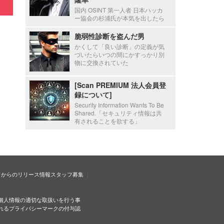
国内 OSINT 第一人者 日本ハッカ
ー協会の杉浦氏が本気を出したら
脆弱性診断を盗んだ男
かくして「良い診断」の定義が気
づいたらいつの間にかすっかり別
物に交換されていた
[Scan PREMIUM 法人会員登
録について]
Security Information Wants To Be
Shared.「セキュリティ情報は共
有されることを欲する」
ドからのリリース情報
スタッフ募集
個人情報の適切な取扱いを行う事
れるプライバシーマークの付与認