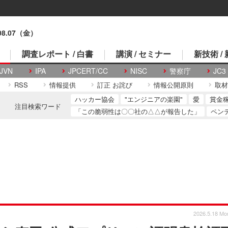
.08.07（金）
調査レポート / 白書
講演 / セミナー
新技術 /
JVN
IPA
JPCERT/CC
NISC
警察庁
JC3
RSS
情報提供
訂正 お詫び
情報公開原則
取材
ハッカー協会
"エンジニアの楽園"
愛
賞金
注目検索ワード
「この脆弱性は〇〇社の△△が報告した」
ペン
2026.5.18 Mo