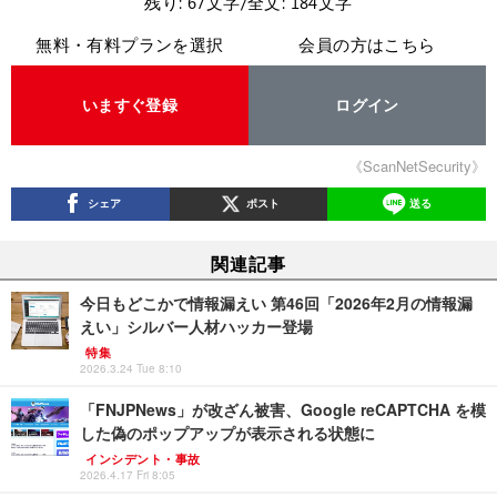
残り: 67文字/全文: 184文字
無料・有料プランを選択
会員の方はこちら
いますぐ登録
ログイン
《ScanNetSecurity》
シェア
ポスト
送る
関連記事
今日もどこかで情報漏えい 第46回「2026年2月の情報漏
えい」シルバー人材ハッカー登場
特集
2026.3.24 Tue 8:10
「FNJPNews」が改ざん被害、Google reCAPTCHA を模
した偽のポップアップが表示される状態に
インシデント・事故
2026.4.17 Fri 8:05