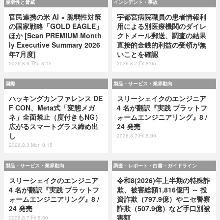
脆弱性と脅威
インシデント・事故
官民連携の米 AI × 脆弱性対策
宇都宮病院職員の患者情報利
の国家戦略「GOLD EAGLE」
用による別医療機関のダイレ
ほか [Scan PREMIUM Month
クトメール郵送、調査の結果
ly Executive Summary 2026
直接的金銭的利益の受領が無
年7月度]
いことを確認
2026.8.6 Thu 8:15
2026.8.7 Fri 8:05
国際
製品・サービス・業界動向
ハッキングカンファレンス DE
スリーシェイクのエンジニア
F CON、Meta式「変態メガ
4 名が翻訳『実践 プラットフ
ネ」全面禁止（度付きもNG）
ォームエンジニアリング』8 /
広がるスマートグラス締め出
24 発売
し
2026.8.7 Fri 8:00
2026.8.3 Mon 8:15
製品・サービス・業界動向
調査・レポート・白書・ガイドライン
スリーシェイクのエンジニア
令和8(2026)年上半期の特殊詐
4 名が翻訳『実践 プラットフ
欺、被害総額1,816億円 ～ 投
ォームエンジニアリング』8 /
資詐欺（797.9億）やニセ警察
24 発売
詐欺（507.9億）など手口別被
害額
2026.8.7 Fri 8:00