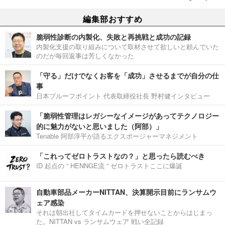
編集部おすすめ
脆弱性診断の内製化、失敗と再挑戦と成功の記録
内製化支援の取り組みについて取材させて欲しいと頼んでいた
のだが毎回返事は芳しくなかった
「守る」だけでなくお客を「成功」させるまでが自分の仕
事
日本プルーフポイント 代表取締役社長 野村健インタビュー
「脆弱性管理はレガシーなイメージがあってテクノロジー
的に魅力がないと思いました（阿部）」
Tenable 阿部淳平が語るエクスポージャーマネジメント
「これってゼロトラストなの？」と思ったら読むべき
ID 起点の “ HENNGE流 ” ゼロトラストここに爆誕
自動車部品メーカーNITTAN、決算開示目前にランサムウ
ェア感染
それは朝出社してタイムカードを押せないことからはじまっ
た。NITTAN vs ランサムウェア 戦い全記録