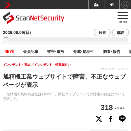
MENU
2026.08.09(日)
検索
購読
NEW!
会員記事
被害･事故
脅威･脆弱性
調査･報告
インシデント・事故
インシデント・情報漏えい
2026.5.12 Tue 8:05
旭精機工業ウェブサイトで障害、不正なウェブ
ページが表示
旭精機工業株式会社は4月22日、同社ウェブサイトでの障害の発生について
発表した。
318
views