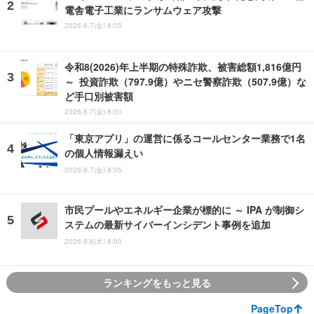
電舎電子工業にランサムウェア攻撃
2026.8.7(金) 8:05
令和8(2026)年上半期の特殊詐欺、被害総額1,816億円
～ 投資詐欺（797.9億）やニセ警察詐欺（507.9億）な
ど手口別被害額
2026.8.7(金) 8:00
「東京アプリ」の運営に係るコールセンター業務で1名
の個人情報漏えい
2026.8.7(金) 8:05
市民プールやエネルギー企業が標的に ～ IPA が制御シ
ステムの最新サイバーインシデント事例を追加
2026.8.6(木) 8:00
ランキングをもっと見る
PageTop