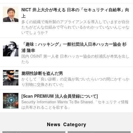
NICT 井上大介が考える 日本の「セキュリティ自給率」向
上
多くの組織で海外製のアプライアンスを導入していますが自分
たちがどんな仕組みで守られているかわかっていないんじゃな
いでしょうか？
「趣味：ハッキング」一般社団法人日本ハッカー協会 杉
浦 隆幸
国内 OSINT 第一人者 日本ハッカー協会の杉浦氏が本気を出し
たら
脆弱性診断を盗んだ男
かくして「良い診断」の定義が気づいたらいつの間にかすっか
り別物に交換されていた
[Scan PREMIUM 法人会員登録について]
Security Information Wants To Be Shared.「セキュリティ情報
は共有されることを欲する」
News Category