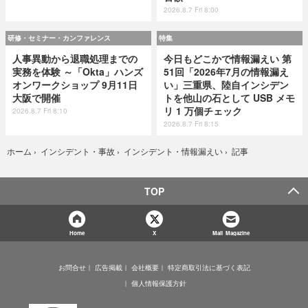
2026.8.7 Fri 8:00
研修・セミナー・カンファレンス
特集
人事異動から退職処理までの
今日もどこかで情報漏えい 第
実務を体験 ～「Okta」ハンズ
51回「2026年7月の情報漏え
オンワークショップ 9月11日
い」三重県、陸自インシデン
大阪で開催
トを他山の石として USB メモ
リ 1 万個チェック
2026.8.7 Fri 8:10
2026.8.7 Fri 8:15
記事
ホーム
›
インシデント・事故
›
インシデント・情報漏えい
›
TOP
Home
X
Mail Magazine
お問合せ
広告掲載
会社概要
特定商取引法に基づく表記
個人情報保護方針