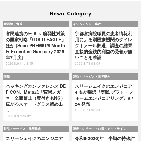
News Category
脆弱性と脅威
インシデント・事故
官民連携の米 AI × 脆弱性対策
宇都宮病院職員の患者情報利
の国家戦略「GOLD EAGLE」
用による別医療機関のダイレ
ほか [Scan PREMIUM Month
クトメール郵送、調査の結果
ly Executive Summary 2026
直接的金銭的利益の受領が無
年7月度]
いことを確認
2026.8.6 Thu 8:15
2026.8.7 Fri 8:05
国際
製品・サービス・業界動向
ハッキングカンファレンス DE
スリーシェイクのエンジニア
F CON、Meta式「変態メガ
4 名が翻訳『実践 プラットフ
ネ」全面禁止（度付きもNG）
ォームエンジニアリング』8 /
広がるスマートグラス締め出
24 発売
し
2026.8.7 Fri 8:00
2026.8.3 Mon 8:15
製品・サービス・業界動向
調査・レポート・白書・ガイドライン
スリーシェイクのエンジニア
令和8(2026)年上半期の特殊詐