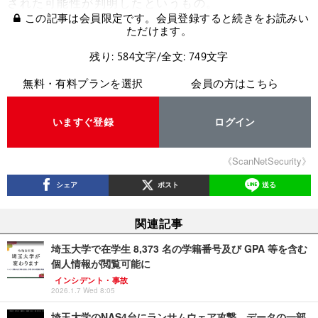
された可能性が判明したというもの。
この記事は会員限定です。会員登録すると続きをお読みい
ただけます。
残り: 584文字/全文: 749文字
無料・有料プランを選択
会員の方はこちら
いますぐ登録
ログイン
《ScanNetSecurity》
シェア
ポスト
送る
関連記事
埼玉大学で在学生 8,373 名の学籍番号及び GPA 等を含む
個人情報が閲覧可能に
インシデント・事故
2026.1.7 Wed 8:05
埼玉大学のNAS4台にランサムウェア攻撃、データの一部