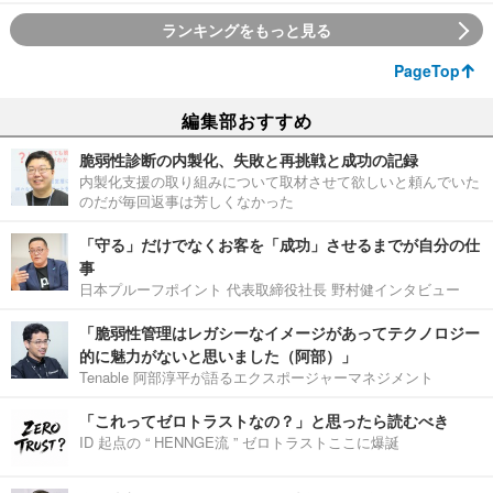
ランキングをもっと見る
PageTop
編集部おすすめ
脆弱性診断の内製化、失敗と再挑戦と成功の記録
内製化支援の取り組みについて取材させて欲しいと頼んでいた
のだが毎回返事は芳しくなかった
「守る」だけでなくお客を「成功」させるまでが自分の仕
事
日本プルーフポイント 代表取締役社長 野村健インタビュー
「脆弱性管理はレガシーなイメージがあってテクノロジー
的に魅力がないと思いました（阿部）」
Tenable 阿部淳平が語るエクスポージャーマネジメント
「これってゼロトラストなの？」と思ったら読むべき
ID 起点の “ HENNGE流 ” ゼロトラストここに爆誕