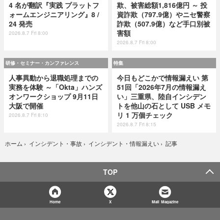
4 名が翻訳『実践 プラットフ
欺、被害総額1,816億円 ～ 投
ォームエンジニアリング』8 /
資詐欺（797.9億）やニセ警察
24 発売
詐欺（507.9億）など手口別被
害額
2026.8.7 Fri 8:00
2026.8.7 Fri 8:00
研修・セミナー・カンファレンス
特集
人事異動から退職処理までの
今日もどこかで情報漏えい 第
実務を体験 ～「Okta」ハンズ
51回「2026年7月の情報漏え
オンワークショップ 9月11日
い」三重県、陸自インシデン
大阪で開催
トを他山の石として USB メモ
リ 1 万個チェック
2026.8.7 Fri 8:10
2026.8.7 Fri 8:15
記事
ホーム
›
インシデント・事故
›
インシデント・情報漏えい
›
TOP
Home
X
Mail Magazine