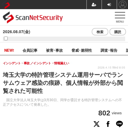
MENU
2026.08.07(金)
検索
購読
NEW!
会員記事
被害･事故
脅威･脆弱性
調査･報告
インシデント・事故
インシデント・情報漏えい
2026.4.15 Wed 8:05
埼玉大学の特許管理システム運用サーバでラン
サムウェア感染の痕跡、個人情報が外部から閲
覧された可能性
国立大学法人埼玉大学は3月30日、同学が委託する特許管理システムへの不
正アクセスについて発表した。
802
views