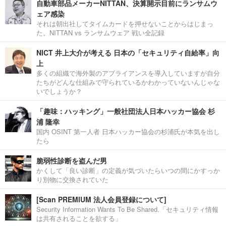
自動車部品メーカーNITTAN、決算開示目前にランサムウ
ェア感染
それは朝出社してタイムカードを押せないことからはじまっ
た。NITTAN vs ランサムウェア 戦い全記録
NICT 井上大介が考える 日本の「セキュリティ自給率」向
上
多くの組織で海外製のアプライアンスを導入していますが自分
たちがどんな仕組みで守られているかわかっていないんじゃな
いでしょうか？
「趣味：ハッキング」一般社団法人日本ハッカー協会 杉
浦 隆幸
国内 OSINT 第一人者 日本ハッカー協会の杉浦氏が本気を出し
たら
脆弱性診断を盗んだ男
かくして「良い診断」の定義が気づいたらいつの間にかすっか
り別物に交換されていた
[Scan PREMIUM 法人会員登録について]
Security Information Wants To Be Shared.「セキュリティ情報
は共有されることを欲する」