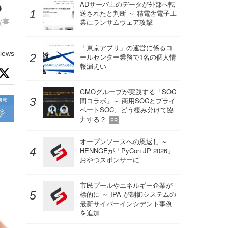
も
ADサーバ上のデータが外部へ転
送されたと判断 ～ 精電舎電子工
被害
業にランサムウェア攻撃
「東京アプリ」の運営に係るコ
iews
ールセンター業務で1名の個人情
報漏えい
GMOグループが実践する「SOC
間コラボ」～ 商用SOCとプライ
ベートSOC、どう棲み分けて協
力する？
PR
オープンソースへの恩返し ～
HENNGEが「PyCon JP 2026」
おやつスポンサーに
市民プールやエネルギー企業が
標的に ～ IPA が制御システムの
最新サイバーインシデント事例
を追加