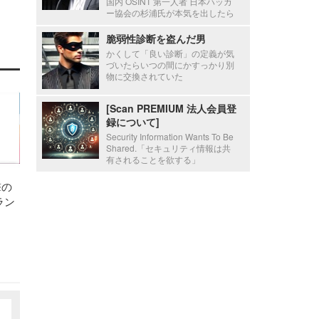
国内 OSINT 第一人者 日本ハッカ
ー協会の杉浦氏が本気を出したら
脆弱性診断を盗んだ男
かくして「良い診断」の定義が気
づいたらいつの間にかすっかり別
物に交換されていた
[Scan PREMIUM 法人会員登
録について]
Security Information Wants To Be
Shared.「セキュリティ情報は共
有されることを欲する」
撃の
ラン