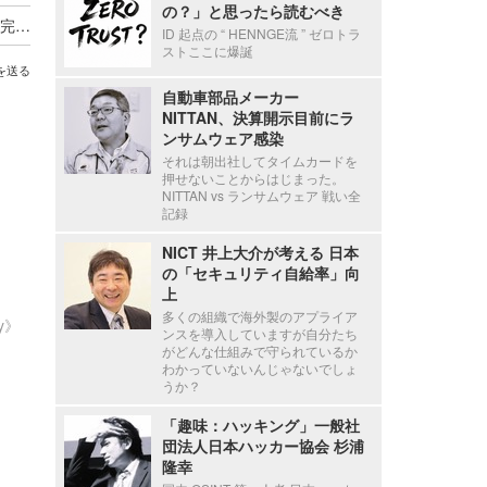
の？」と思ったら読むべき
セシール、再発防止のため業務委託先の見直しを完了し選定基準と管理も強化
ID 起点の “ HENNGE流 ” ゼロトラ
ストここに爆誕
を送る
自動車部品メーカー
NITTAN、決算開示目前にラ
ンサムウェア感染
それは朝出社してタイムカードを
押せないことからはじまった。
NITTAN vs ランサムウェア 戦い全
記録
NICT 井上大介が考える 日本
の「セキュリティ自給率」向
上
多くの組織で海外製のアプライア
ty》
ンスを導入していますが自分たち
がどんな仕組みで守られているか
わかっていないんじゃないでしょ
うか？
「趣味：ハッキング」一般社
団法人日本ハッカー協会 杉浦
隆幸