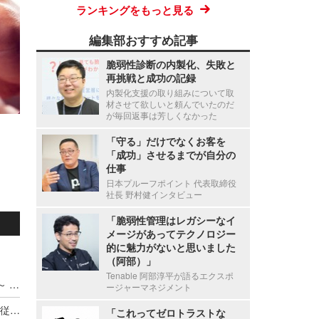
ランキングをもっと見る
編集部おすすめ記事
脆弱性診断の内製化、失敗と
再挑戦と成功の記録
内製化支援の取り組みについて取
材させて欲しいと頼んでいたのだ
が毎回返事は芳しくなかった
「守る」だけでなくお客を
「成功」させるまでが自分の
仕事
日本プルーフポイント 代表取締役
社長 野村健インタビュー
「脆弱性管理はレガシーなイ
メージがあってテクノロジー
的に魅力がないと思いました
（阿部）」
Tenable 阿部淳平が語るエクスポ
ADサーバ上のデータが外部へ転送されたと判断 ～ 精電舎電子工業にランサムウェア攻撃
ージャーマネジメント
新エフエイコムにランサムウェア攻撃、取引先の従業員に関する個人情報が漏えいした可能性
「これってゼロトラストな