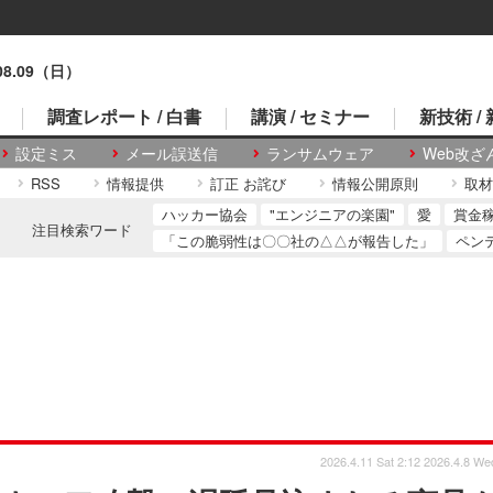
.08.09（日）
調査レポート / 白書
講演 / セミナー
新技術 /
設定ミス
メール誤送信
ランサムウェア
Web改ざ
RSS
情報提供
訂正 お詫び
情報公開原則
取材
ハッカー協会
"エンジニアの楽園"
愛
賞金
注目検索ワード
「この脆弱性は〇〇社の△△が報告した」
ペン
2026.4.11 Sat 2:12
2026.4.8 We