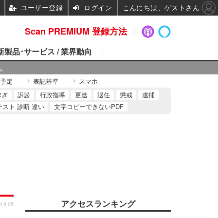
ユーザー登録
ログイン
こんにちは、ゲストさん
Scan PREMIUM 登録方法
 新製品･サービス / 業界動向
ん
予定
表記基準
スマホ
稼ぎ
訴訟
行政指導
更迭
退任
懲戒
逮捕
テスト 診断 違い
文字コピーできないPDF
アクセスランキング
d 8:05