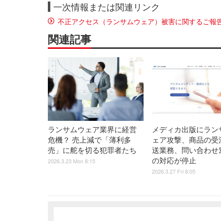
一次情報または関連リンク
不正アクセス（ランサムウェア）被害に関するご報
関連記事
ランサムウェア業界に経営
メディカ出版にラン
危機？ 売上減で「薄利多
ェア攻撃、商品の受
売」に舵を切る犯罪者たち
送業務、問い合わせ
の対応が停止
2026.3.23 Mon 8:15
2026.3.27 Fri 8:05