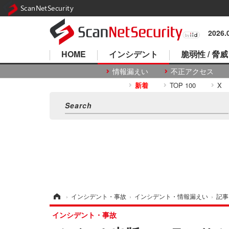
ScanNetSecurity
2026
HOME
インシデント
脆弱性 / 脅威
情報漏えい
不正アクセス
新着
TOP 100
X
ホーム
›
インシデント・事故
›
インシデント・情報漏えい
›
記事
インシデント・事故