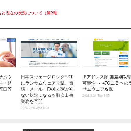
告と現在の状況について（第2報）
サムウ
日本スウェージロックFST
IPアドレス順 無差別攻
注・発
にランサムウェア攻撃、電
可能性 ～ 47CLUB への
窓口等
話・メール・FAX が繋がら
サムウェア攻撃
ない状況になるも順次出荷
2026.3.24 Tue 8:05
業務を再開
2026.3.25 Wed 8:05