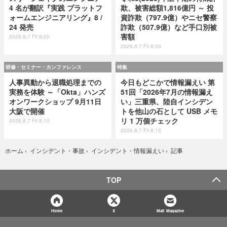
4 名が翻訳『実践 プラットフ
欺、被害総額1,816億円 ～ 投
ォームエンジニアリング』8 /
資詐欺（797.9億）やニセ警察
24 発売
詐欺（507.9億）など手口別被
害額
2026.8.7 Fri 8:00
2026.8.7 Fri 8:00
研修・セミナー・カンファレンス
特集
人事異動から退職処理までの
今日もどこかで情報漏えい 第
実務を体験 ～「Okta」ハンズ
51回「2026年7月の情報漏え
オンワークショップ 9月11日
い」三重県、陸自インシデン
大阪で開催
トを他山の石として USB メモ
リ 1 万個チェック
2026.8.7 Fri 8:10
2026.8.7 Fri 8:15
記事
ホーム
›
インシデント・事故
›
インシデント・情報漏えい
›
TOP
Home
X
Mail Magazine