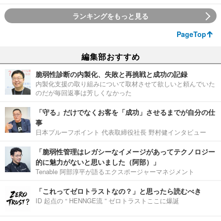
ランキングをもっと見る
PageTop
編集部おすすめ
脆弱性診断の内製化、失敗と再挑戦と成功の記録
内製化支援の取り組みについて取材させて欲しいと頼んでいた
のだが毎回返事は芳しくなかった
「守る」だけでなくお客を「成功」させるまでが自分の仕
事
日本プルーフポイント 代表取締役社長 野村健インタビュー
「脆弱性管理はレガシーなイメージがあってテクノロジー
的に魅力がないと思いました（阿部）」
Tenable 阿部淳平が語るエクスポージャーマネジメント
「これってゼロトラストなの？」と思ったら読むべき
ID 起点の “ HENNGE流 ” ゼロトラストここに爆誕