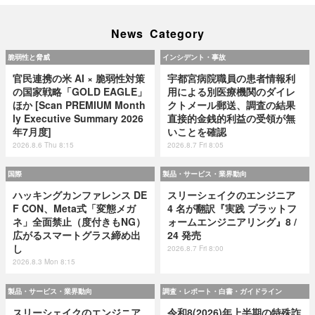
News Category
脆弱性と脅威
インシデント・事故
官民連携の米 AI × 脆弱性対策
宇都宮病院職員の患者情報利
の国家戦略「GOLD EAGLE」
用による別医療機関のダイレ
ほか [Scan PREMIUM Month
クトメール郵送、調査の結果
ly Executive Summary 2026
直接的金銭的利益の受領が無
年7月度]
いことを確認
2026.8.6 Thu 8:15
2026.8.7 Fri 8:05
国際
製品・サービス・業界動向
ハッキングカンファレンス DE
スリーシェイクのエンジニア
F CON、Meta式「変態メガ
4 名が翻訳『実践 プラットフ
ネ」全面禁止（度付きもNG）
ォームエンジニアリング』8 /
広がるスマートグラス締め出
24 発売
し
2026.8.7 Fri 8:00
2026.8.3 Mon 8:15
製品・サービス・業界動向
調査・レポート・白書・ガイドライン
スリーシェイクのエンジニア
令和8(2026)年上半期の特殊詐