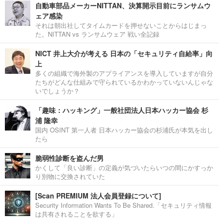
自動車部品メーカーNITTAN、決算開示目前にランサムウ
ェア感染
それは朝出社してタイムカードを押せないことからはじまっ
た。NITTAN vs ランサムウェア 戦い全記録
NICT 井上大介が考える 日本の「セキュリティ自給率」向
上
多くの組織で海外製のアプライアンスを導入していますが自分
たちがどんな仕組みで守られているかわかっていないんじゃな
いでしょうか？
「趣味：ハッキング」一般社団法人日本ハッカー協会 杉
浦 隆幸
国内 OSINT 第一人者 日本ハッカー協会の杉浦氏が本気を出し
たら
脆弱性診断を盗んだ男
かくして「良い診断」の定義が気づいたらいつの間にかすっか
り別物に交換されていた
[Scan PREMIUM 法人会員登録について]
Security Information Wants To Be Shared.「セキュリティ情報
は共有されることを欲する」