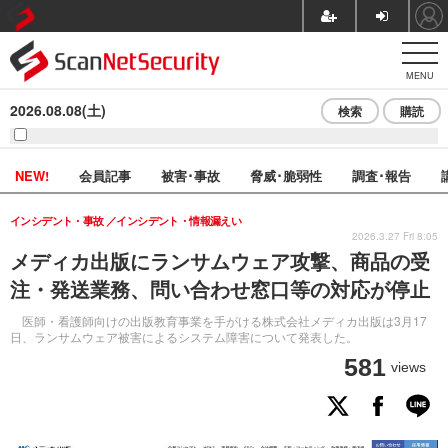
MENU
2026.08.08(土)
検索
購読
NEW!
会員記事
被害･事故
脅威･脆弱性
調査･報告
インシデント・事故
インシデント・情報漏えい
2026.3.27 Fri 8:05
メディカ出版にランサムウェア攻撃、商品の受
注・発送業務、問い合わせ窓口等の対応が停止
医師・看護師向けの出版教育事業を手がける株式会社メディカ出版は3月17
日、ランサムウェア被害によるシステム障害について発表した。
581
views