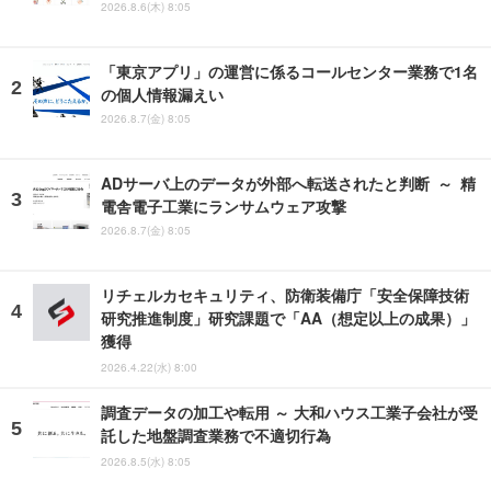
2026.8.6(木) 8:05
「東京アプリ」の運営に係るコールセンター業務で1名
の個人情報漏えい
2026.8.7(金) 8:05
ADサーバ上のデータが外部へ転送されたと判断 ～ 精
電舎電子工業にランサムウェア攻撃
2026.8.7(金) 8:05
リチェルカセキュリティ、防衛装備庁「安全保障技術
研究推進制度」研究課題で「AA（想定以上の成果）」
獲得
2026.4.22(水) 8:00
調査データの加工や転用 ～ 大和ハウス工業子会社が受
託した地盤調査業務で不適切行為
2026.8.5(水) 8:05