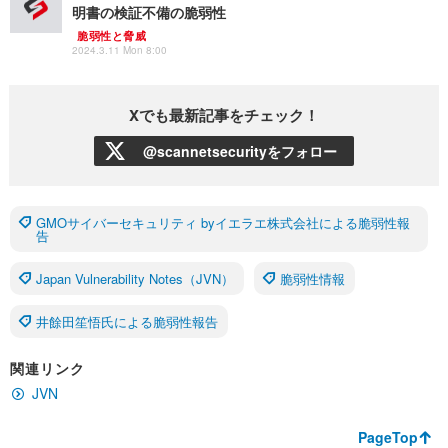
明書の検証不備の脆弱性
脆弱性と脅威
2024.3.11 Mon 8:00
Xでも最新記事をチェック！
@scannetsecurityをフォロー
GMOサイバーセキュリティ byイエラエ株式会社による脆弱性報
告
Japan Vulnerability Notes（JVN）
脆弱性情報
井餘田笙悟氏による脆弱性報告
関連リンク
JVN
PageTop