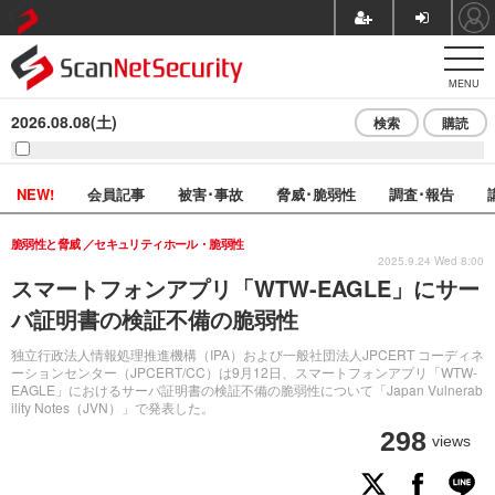
MENU
2026.08.08(土)
検索
購読
NEW!
会員記事
被害･事故
脅威･脆弱性
調査･報告
脆弱性と脅威
セキュリティホール・脆弱性
2025.9.24 Wed 8:00
スマートフォンアプリ「WTW-EAGLE」にサー
バ証明書の検証不備の脆弱性
独立行政法人情報処理推進機構（IPA）および一般社団法人JPCERT コーディネ
ーションセンター（JPCERT/CC）は9月12日、スマートフォンアプリ「WTW-
EAGLE」におけるサーバ証明書の検証不備の脆弱性について「Japan Vulnerab
ility Notes（JVN）」で発表した。
298
views