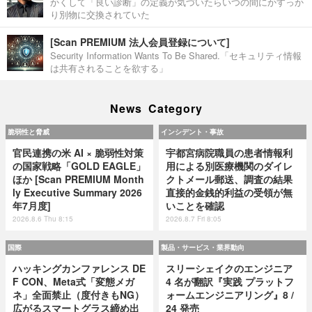
かくして「良い診断」の定義が気づいたらいつの間にかすっか
り別物に交換されていた
[Scan PREMIUM 法人会員登録について]
Security Information Wants To Be Shared.「セキュリティ情報
は共有されることを欲する」
News Category
脆弱性と脅威
インシデント・事故
官民連携の米 AI × 脆弱性対策
宇都宮病院職員の患者情報利
の国家戦略「GOLD EAGLE」
用による別医療機関のダイレ
ほか [Scan PREMIUM Month
クトメール郵送、調査の結果
ly Executive Summary 2026
直接的金銭的利益の受領が無
年7月度]
いことを確認
2026.8.6 Thu 8:15
2026.8.7 Fri 8:05
国際
製品・サービス・業界動向
ハッキングカンファレンス DE
スリーシェイクのエンジニア
F CON、Meta式「変態メガ
4 名が翻訳『実践 プラットフ
ネ」全面禁止（度付きもNG）
ォームエンジニアリング』8 /
広がるスマートグラス締め出
24 発売