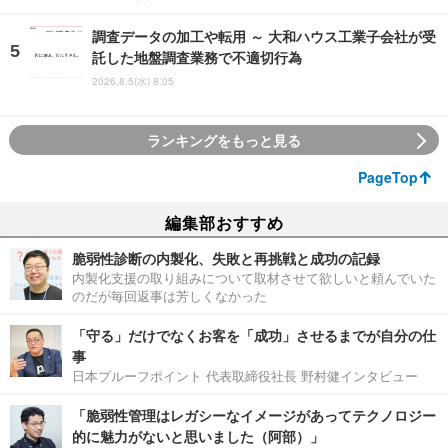
調査データの加工や転用 ～ 大和ハウス工業子会社が受
託した地盤調査業務で不適切行為
2026.8.5(水) 8:05
ランキングをもっと見る
PageTop
編集部おすすめ
脆弱性診断の内製化、失敗と再挑戦と成功の記録
内製化支援の取り組みについて取材させて欲しいと頼んでいた
のだが毎回返事は芳しくなかった
「守る」だけでなくお客を「成功」させるまでが自分の仕
事
日本プルーフポイント 代表取締役社長 野村健インタビュー
「脆弱性管理はレガシーなイメージがあってテクノロジー
的に魅力がないと思いました（阿部）」