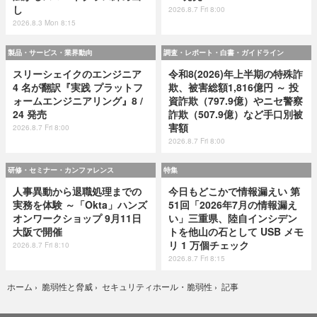
し
2026.8.7 Fri 8:00
2026.8.3 Mon 8:15
製品・サービス・業界動向
調査・レポート・白書・ガイドライン
スリーシェイクのエンジニア
令和8(2026)年上半期の特殊詐
4 名が翻訳『実践 プラットフ
欺、被害総額1,816億円 ～ 投
ォームエンジニアリング』8 /
資詐欺（797.9億）やニセ警察
24 発売
詐欺（507.9億）など手口別被
害額
2026.8.7 Fri 8:00
2026.8.7 Fri 8:00
研修・セミナー・カンファレンス
特集
人事異動から退職処理までの
今日もどこかで情報漏えい 第
実務を体験 ～「Okta」ハンズ
51回「2026年7月の情報漏え
オンワークショップ 9月11日
い」三重県、陸自インシデン
大阪で開催
トを他山の石として USB メモ
リ 1 万個チェック
2026.8.7 Fri 8:10
2026.8.7 Fri 8:15
記事
ホーム
›
脆弱性と脅威
›
セキュリティホール・脆弱性
›