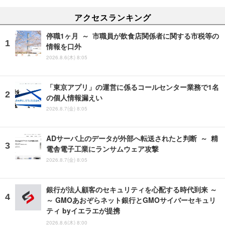
アクセスランキング
停職1ヶ月 ～ 市職員が飲食店関係者に関する市税等の
情報を口外
2026.8.6(木) 8:05
「東京アプリ」の運営に係るコールセンター業務で1名
の個人情報漏えい
2026.8.7(金) 8:05
ADサーバ上のデータが外部へ転送されたと判断 ～ 精
電舎電子工業にランサムウェア攻撃
2026.8.7(金) 8:05
銀行が法人顧客のセキュリティを心配する時代到来 ～
～ GMOあおぞらネット銀行とGMOサイバーセキュリ
ティ byイエラエが提携
2026.8.6(木) 8:00