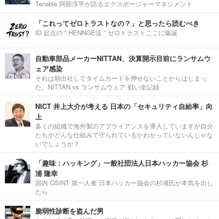
Tenable 阿部淳平が語るエクスポージャーマネジメント
「これってゼロトラストなの？」と思ったら読むべき
ID 起点の “ HENNGE流 ” ゼロトラストここに爆誕
自動車部品メーカーNITTAN、決算開示目前にランサムウ
ェア感染
それは朝出社してタイムカードを押せないことからはじまっ
た。NITTAN vs ランサムウェア 戦い全記録
NICT 井上大介が考える 日本の「セキュリティ自給率」向
上
多くの組織で海外製のアプライアンスを導入していますが自分
たちがどんな仕組みで守られているかわかっていないんじゃな
いでしょうか？
「趣味：ハッキング」一般社団法人日本ハッカー協会 杉
浦 隆幸
国内 OSINT 第一人者 日本ハッカー協会の杉浦氏が本気を出し
たら
脆弱性診断を盗んだ男