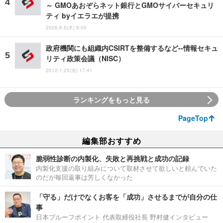
～ GMOあおぞらネット銀行とGMOサイバーセキュリ
ティ byイエラエが提携
2026.8.6(木) 8:00
政府機関にも組織内CSIRTを整備するなど--情報セキュ
リティ政策会議（NISC）
2012.1.25(水) 17:41
ランキングをもっと見る
PageTop
編集部おすすめ
脆弱性診断の内製化、失敗と再挑戦と成功の記録
内製化支援の取り組みについて取材させて欲しいと頼んでいた
のだが毎回返事は芳しくなかった
「守る」だけでなくお客を「成功」させるまでが自分の仕
事
日本プルーフポイント 代表取締役社長 野村健インタビュー