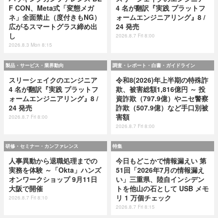
F CON、Meta式「変態メガ
4 名が翻訳『実践 プラットフ
ネ」全面禁止（度付きもNG）
ォームエンジニアリング』8 /
広がるスマートグラス締め出
24 発売
し
2026.8.7 Fri 8:00
2026.8.3 Mon 8:15
製品・サービス・業界動向
調査・レポート・白書・ガイドライン
スリーシェイクのエンジニア
令和8(2026)年上半期の特殊詐
4 名が翻訳『実践 プラットフ
欺、被害総額1,816億円 ～ 投
ォームエンジニアリング』8 /
資詐欺（797.9億）やニセ警察
24 発売
詐欺（507.9億）など手口別被
害額
2026.8.7 Fri 8:00
2026.8.7 Fri 8:00
研修・セミナー・カンファレンス
特集
人事異動から退職処理までの
今日もどこかで情報漏えい 第
実務を体験 ～「Okta」ハンズ
51回「2026年7月の情報漏え
オンワークショップ 9月11日
い」三重県、陸自インシデン
大阪で開催
トを他山の石として USB メモ
リ 1 万個チェック
2026.8.7 Fri 8:10
2026.8.7 Fri 8:15