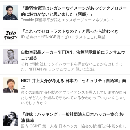
「脆弱性管理はレガシーなイメージがあってテクノロジー
的に魅力がないと思いました（阿部）」
Tenable 阿部淳平が語るエクスポージャーマネジメント
「これってゼロトラストなの？」と思ったら読むべき
ID 起点の “ HENNGE流 ” ゼロトラストここに爆誕
自動車部品メーカーNITTAN、決算開示目前にランサムウ
ェア感染
それは朝出社してタイムカードを押せないことからはじまっ
た。NITTAN vs ランサムウェア 戦い全記録
NICT 井上大介が考える 日本の「セキュリティ自給率」向
上
多くの組織で海外製のアプライアンスを導入していますが自分
たちがどんな仕組みで守られているかわかっていないんじゃな
いでしょうか？
「趣味：ハッキング」一般社団法人日本ハッカー協会 杉
浦 隆幸
国内 OSINT 第一人者 日本ハッカー協会の杉浦氏が本気を出し