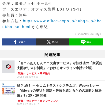
会場：幕張メッセ ホール4
ブースエリア：オフィス防災 EXPO（3-1）
参加費：無料
参加方法：
https://www.office-expo.jp/hub/ja-jp/abo
ut/bousai.html
から申込
《ScanNetSecurity》
シェア
ポスト
送る
関連記事
「セコムあんしんエコ文書サービス」が法務省の「実質的
支配者リスト制度」におけるオンライン申請に対応
製品・サービス・業界動向
2025.8.26 Tue 8:00
脱？ 続？ ～ セコムトラストシステムズ、Webセミナー
「VMwareの現状と課題～失敗を避けるための決断と解決
策」9 / 25・26 開催
研修・セミナー・カンファレンス
2025.8.25 Mon 8:15