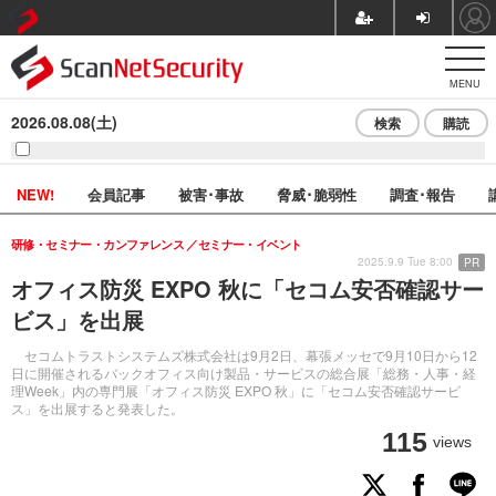
MENU
2026.08.08(土)
検索
購読
NEW!
会員記事
被害･事故
脅威･脆弱性
調査･報告
研修・セミナー・カンファレンス
セミナー・イベント
2025.9.9 Tue 8:00
PR
オフィス防災 EXPO 秋に「セコム安否確認サー
ビス」を出展
セコムトラストシステムズ株式会社は9月2日、幕張メッセで9月10日から12
日に開催されるバックオフィス向け製品・サービスの総合展「総務・人事・経
理Week」内の専門展「オフィス防災 EXPO 秋」に「セコム安否確認サービ
ス」を出展すると発表した。
115
views