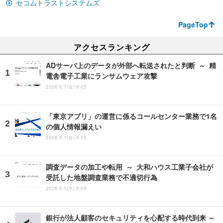
セコムトラストシステムズ
PageTop
アクセスランキング
ADサーバ上のデータが外部へ転送されたと判断 ～ 精
電舎電子工業にランサムウェア攻撃
2026.8.7(金) 8:05
「東京アプリ」の運営に係るコールセンター業務で1名
の個人情報漏えい
2026.8.7(金) 8:05
調査データの加工や転用 ～ 大和ハウス工業子会社が
受託した地盤調査業務で不適切行為
2026.8.5(水) 8:05
銀行が法人顧客のセキュリティを心配する時代到来 ～