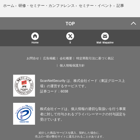
記事
ホーム
›
研修・セミナー・カンファレンス
›
セミナー・イベント
›
TOP
Home
X
Mail Magazine
お問合せ
広告掲載
会社概要
特定商取引法に基づく表記
個人情報保護方針
ScanNetSecurity は、株式会社イード（東証グロース上
場）の運営するサービスです。
証券コード：6038
株式会社イードは、個人情報の適切な取扱いを行う事業
者に対して付与されるプライバシーマークの付与認定を
受けています。
紹介した商品/サービスを購入、契約した場合に、
売上の一部が弊社サイトに還元されることがあります。