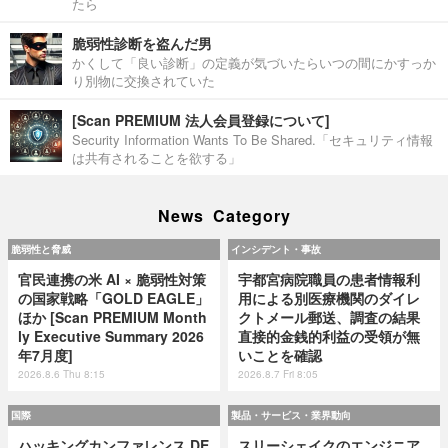
たら
脆弱性診断を盗んだ男
かくして「良い診断」の定義が気づいたらいつの間にかすっか
り別物に交換されていた
[Scan PREMIUM 法人会員登録について]
Security Information Wants To Be Shared.「セキュリティ情報
は共有されることを欲する」
News Category
脆弱性と脅威
インシデント・事故
官民連携の米 AI × 脆弱性対策
宇都宮病院職員の患者情報利
の国家戦略「GOLD EAGLE」
用による別医療機関のダイレ
ほか [Scan PREMIUM Month
クトメール郵送、調査の結果
ly Executive Summary 2026
直接的金銭的利益の受領が無
年7月度]
いことを確認
2026.8.6 Thu 8:15
2026.8.7 Fri 8:05
国際
製品・サービス・業界動向
ハッキングカンファレンス DE
スリーシェイクのエンジニア