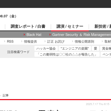
.08.07（金）
調査レポート / 白書
講演 / セミナー
新技術 /
Black Hat
Gartner Security ＆ Risk Managemen
RSS
情報提供
訂正 お詫び
情報公開原則
取材
ハッカー協会
"エンジニアの楽園"
愛
賞金
注目検索ワード
「この脆弱性は〇〇社の△△が報告した」
ペン
›
記事
2025.7.17 Thu 8:15