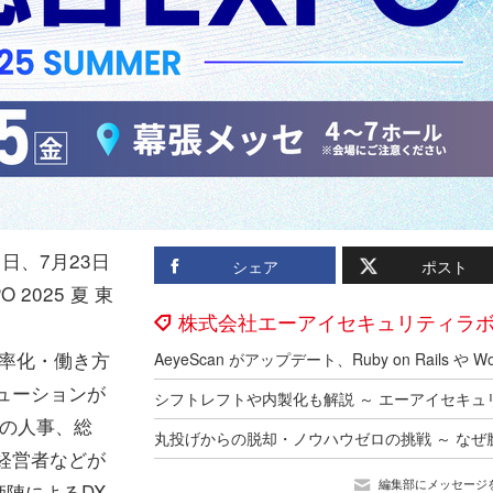
日、7月23日
シェア
ポスト
2025 夏 東
株式会社エーアイセキュリティラ
務効率化・働き方
ューションが
業の人事、総
経営者などが
編集部にメッセージ
陣によるDX