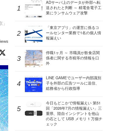
ADサーバ上のデータが外部へ転
送されたと判断 ～ 精電舎電子工
業にランサムウェア攻撃
京」
「東京アプリ」の運営に係るコ
ールセンター業務で1名の個人情
報漏えい
iews
停職1ヶ月 ～ 市職員が飲食店関
係者に関する市税等の情報を口
外
LINE GAMEでユーザー内部識別
子を外部の広告ツールに送信、
総務省から行政指導
今日もどこかで情報漏えい 第51
回「2026年7月の情報漏えい」三
重県、陸自インシデントを他山
の石として USB メモリ 1 万個チ
ェック