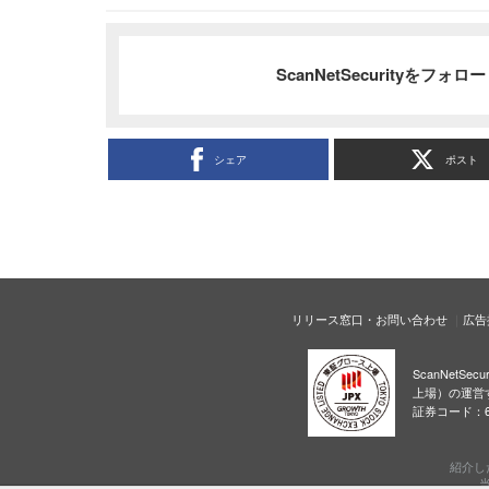
ScanNetSecurityをフォ
シェア
ポスト
リリース窓口・お問い合わせ
広告
ScanNetS
上場）の運営
証券コード：6
紹介し
当