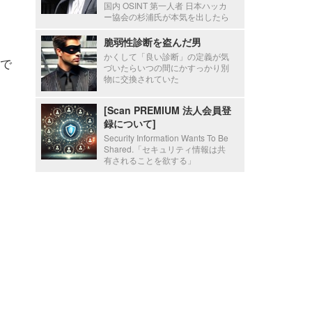
国内 OSINT 第一人者 日本ハッカ
ー協会の杉浦氏が本気を出したら
脆弱性診断を盗んだ男
かくして「良い診断」の定義が気
スで
づいたらいつの間にかすっかり別
物に交換されていた
[Scan PREMIUM 法人会員登
録について]
Security Information Wants To Be
Shared.「セキュリティ情報は共
有されることを欲する」