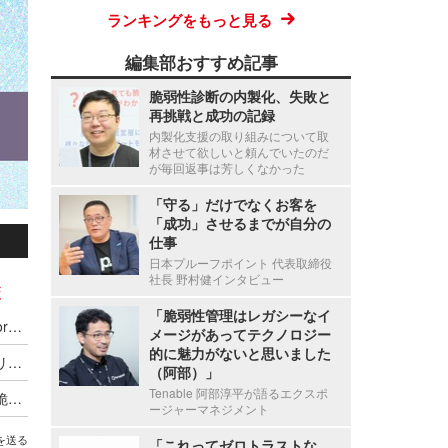
ランキングをもっと見る
編集部おすすめ記事
脆弱性診断の内製化、失敗と
再挑戦と成功の記録
内製化支援の取り組みについて取
材させて欲しいと頼んでいたのだ
が毎回返事は芳しくなかった
「守る」だけでなくお客を
「成功」させるまでが自分の
仕事
日本プルーフポイント 代表取締役
社長 野村健インタビュー
ボ
「脆弱性管理はレガシーなイ
AeyeScan がアップデート、Ruby on Rails や WordPress の最新脆弱性に対応
メージがあってテクノロジー
的に魅力がないと思いました
シフトレフトや内製化も解説 ～ エーアイセキュリティラボが脆弱性対策動画を 8 月限定週替わり公開
（阿部）」
Tenable 阿部淳平が語るエクスポ
丸投げからの脱却・ノウハウゼロの挑戦 ～ なぜ脆弱性診断の内製化は「ツールを入れただけ」だと失敗するのか？
ージャーマネジメント
を送る
「これってゼロトラストな