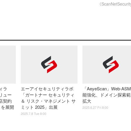
《ScanNetSecuri
ィラ
エーアイセキュリティラボ
「AeyeScan」Web-ASM
リュー
「ガートナー セキュリティ
能強化、ドメイン探索範
店契約
＆ リスク・マネジメント サ
拡大
n」を展開
ミット 2025」出展
2025.6.27 Fri 8:00
2025.7.8 Tue 8:00