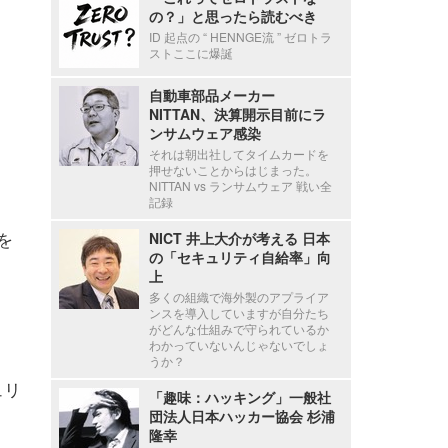
の？」と思ったら読むべき
ID 起点の “ HENNGE流 ” ゼロトラ
ストここに爆誕
自動車部品メーカー
NITTAN、決算開示目前にラ
ンサムウェア感染
それは朝出社してタイムカードを
押せないことからはじまった。
NITTAN vs ランサムウェア 戦い全
記録
を
NICT 井上大介が考える 日本
の「セキュリティ自給率」向
上
多くの組織で海外製のアプライア
ンスを導入していますが自分たち
がどんな仕組みで守られているか
わかっていないんじゃないでしょ
うか？
ュリ
「趣味：ハッキング」一般社
団法人日本ハッカー協会 杉浦
隆幸