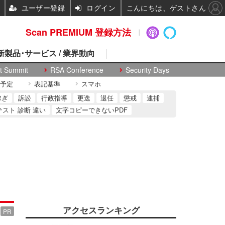
ユーザー登録
ログイン
こんにちは、ゲストさん
Scan PREMIUM 登録方法
 新製品･サービス / 業界動向
t Summit
RSA Conference
Security Days
予定
表記基準
スマホ
稼ぎ
訴訟
行政指導
更迭
退任
懲戒
逮捕
テスト 診断 違い
文字コピーできないPDF
アクセスランキング
PR