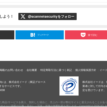
ローしよう！
@scannetsecurityをフォロー
ブックマーク
後で読む
掲載のお問い合わせ
会社概要
特定商取引法に基づく表記
個人情報保護方針
イー
ecurity は、株式会社イード（東証グロース
株式会社イードは、
するサービスです。
業者に対して付与さ
038
定を受けています。
た商品/サービスを購入、契約した場合に、売上の一部が弊社サイトに還元されることがあ
サイトに掲載の記事・見出し・写真・画像の無断転載を禁じます。Copyright © 2026 IID, In