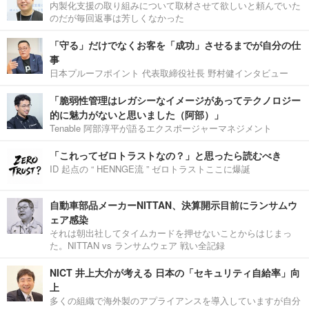
内製化支援の取り組みについて取材させて欲しいと頼んでいた
のだが毎回返事は芳しくなかった
「守る」だけでなくお客を「成功」させるまでが自分の仕
事
日本プルーフポイント 代表取締役社長 野村健インタビュー
「脆弱性管理はレガシーなイメージがあってテクノロジー
的に魅力がないと思いました（阿部）」
Tenable 阿部淳平が語るエクスポージャーマネジメント
「これってゼロトラストなの？」と思ったら読むべき
ID 起点の “ HENNGE流 ” ゼロトラストここに爆誕
自動車部品メーカーNITTAN、決算開示目前にランサムウ
ェア感染
それは朝出社してタイムカードを押せないことからはじまっ
た。NITTAN vs ランサムウェア 戦い全記録
NICT 井上大介が考える 日本の「セキュリティ自給率」向
上
多くの組織で海外製のアプライアンスを導入していますが自分