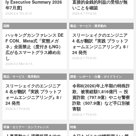
ly Executive Summary 2026
直接的金銭的利益の受領が無
年7月度]
いことを確認
2026.8.6 Thu 8:15
2026.8.7 Fri 8:05
国際
製品・サービス・業界動向
ハッキングカンファレンス DE
スリーシェイクのエンジニア
F CON、Meta式「変態メガ
4 名が翻訳『実践 プラットフ
ネ」全面禁止（度付きもNG）
ォームエンジニアリング』8 /
広がるスマートグラス締め出
24 発売
し
2026.8.7 Fri 8:00
2026.8.3 Mon 8:15
製品・サービス・業界動向
調査・レポート・白書・ガイドライン
スリーシェイクのエンジニア
令和8(2026)年上半期の特殊詐
4 名が翻訳『実践 プラットフ
欺、被害総額1,816億円 ～ 投
ォームエンジニアリング』8 /
資詐欺（797.9億）やニセ警察
24 発売
詐欺（507.9億）など手口別被
害額
2026.8.7 Fri 8:00
2026.8.7 Fri 8:00
研修・セミナー・カンファレンス
特集