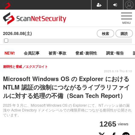
MENU
2026.08.08(土)
検索
購読
NEW!
会員記事
被害･事故
脅威･脆弱性
調査･報告
脆弱性と脅威
エクスプロイト
2025.6.19 Thu 8:10
Microsoft Windows OS の Explorer における
NTLM 認証の強制につながるライブラリファイ
ルに対する処理の不備（Scan Tech Report）
2025 年 3 月に、Microsoft Windows OS の Explorer にて、NT ハッシュ値の漏
洩や Active Directory ドメインレベルでの権限昇格につながる脆弱性が公開され
ています。
1265
views