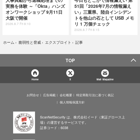
人事異動から退職処理までの
今日もどこかで情報漏えい 第
実務を体験 ～「Okta」ハンズ
51回「2026年7月の情報漏え
オンワークショップ 9月11日
い」三重県、陸自インシデン
大阪で開催
トを他山の石として USB メモ
リ 1 万個チェック
2026.8.7 Fri 8:10
2026.8.7 Fri 8:15
記事
ホーム
›
脆弱性と脅威
›
エクスプロイト
›
TOP
Home
X
Mail Magazine
お問合せ
広告掲載
会社概要
特定商取引法に基づく表記
個人情報保護方針
ScanNetSecurity は、株式会社イード（東証グロース上
場）の運営するサービスです。
証券コード：6038