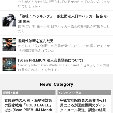
たちがどんな仕組みで守られているかわかっていないんじゃな
いでしょうか？
「趣味：ハッキング」一般社団法人日本ハッカー協会 杉
浦 隆幸
国内 OSINT 第一人者 日本ハッカー協会の杉浦氏が本気を出し
たら
脆弱性診断を盗んだ男
かくして「良い診断」の定義が気づいたらいつの間にかすっか
り別物に交換されていた
[Scan PREMIUM 法人会員登録について]
Security Information Wants To Be Shared.「セキュリティ情報
は共有されることを欲する」
News Category
脆弱性と脅威
インシデント・事故
官民連携の米 AI × 脆弱性対策
宇都宮病院職員の患者情報利
の国家戦略「GOLD EAGLE」
用による別医療機関のダイレ
ほか [Scan PREMIUM Month
クトメール郵送、調査の結果