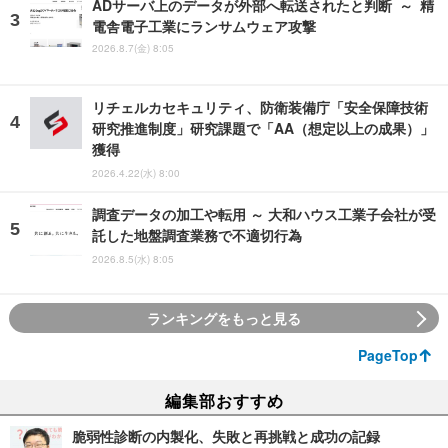
ADサーバ上のデータが外部へ転送されたと判断 ～ 精
電舎電子工業にランサムウェア攻撃
2026.8.7(金) 8:05
リチェルカセキュリティ、防衛装備庁「安全保障技術
研究推進制度」研究課題で「AA（想定以上の成果）」
獲得
2026.4.22(水) 8:00
調査データの加工や転用 ～ 大和ハウス工業子会社が受
託した地盤調査業務で不適切行為
2026.8.5(水) 8:05
ランキングをもっと見る
PageTop
編集部おすすめ
脆弱性診断の内製化、失敗と再挑戦と成功の記録