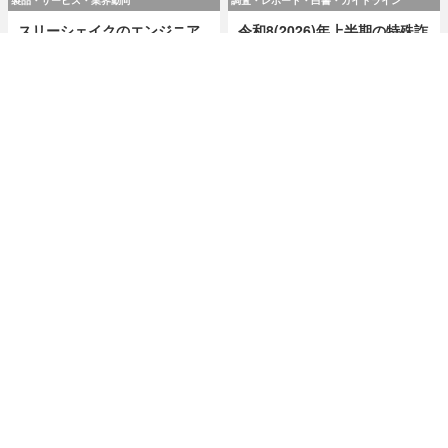
スリーシェイクのエンジニア
令和8(2026)年上半期の特殊詐
4 名が翻訳『実践 プラットフ
欺、被害総額1,816億円 ～ 投
ォームエンジニアリング』8 /
資詐欺（797.9億）やニセ警察
24 発売
詐欺（507.9億）など手口別被
害額
2026.8.7 Fri 8:00
2026.8.7 Fri 8:00
研修・セミナー・カンファレンス
特集
人事異動から退職処理までの
今日もどこかで情報漏えい 第
実務を体験 ～「Okta」ハンズ
51回「2026年7月の情報漏え
オンワークショップ 9月11日
い」三重県、陸自インシデン
大阪で開催
トを他山の石として USB メモ
リ 1 万個チェック
2026.8.7 Fri 8:10
2026.8.7 Fri 8:15
記
ホーム
›
調査・レポート・白書・ガイドライン
›
調査・ホワイトペーパー
›
事
TOP