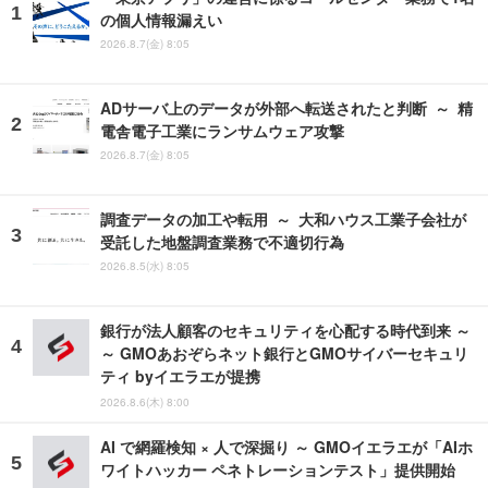
の個人情報漏えい
2026.8.7(金) 8:05
ADサーバ上のデータが外部へ転送されたと判断 ～ 精
電舎電子工業にランサムウェア攻撃
2026.8.7(金) 8:05
調査データの加工や転用 ～ 大和ハウス工業子会社が
受託した地盤調査業務で不適切行為
2026.8.5(水) 8:05
銀行が法人顧客のセキュリティを心配する時代到来 ～
～ GMOあおぞらネット銀行とGMOサイバーセキュリ
ティ byイエラエが提携
2026.8.6(木) 8:00
AI で網羅検知 × 人で深掘り ～ GMOイエラエが「AIホ
ワイトハッカー ペネトレーションテスト」提供開始