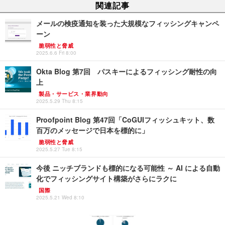
関連記事
メールの検疫通知を装った大規模なフィッシングキャンペ
ーン
脆弱性と脅威
2025.6.6 Fri 8:00
Okta Blog 第7回 パスキーによるフィッシング耐性の向
上
製品・サービス・業界動向
2025.5.29 Thu 8:15
Proofpoint Blog 第47回「CoGUIフィッシュキット、数
百万のメッセージで日本を標的に」
脆弱性と脅威
2025.5.27 Tue 8:15
今後 ニッチブランドも標的になる可能性 ～ AI による自動
化でフィッシングサイト構築がさらにラクに
国際
2025.5.21 Wed 8:10