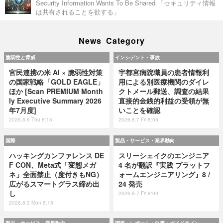
Security Information Wants To Be Shared.「セキュリティ情報
は共有されることを欲する」
News Category
脆弱性と脅威
インシデント・事故
官民連携の米 AI × 脆弱性対策
宇都宮病院職員の患者情報利
の国家戦略「GOLD EAGLE」
用による別医療機関のダイレ
ほか [Scan PREMIUM Month
クトメール郵送、調査の結果
ly Executive Summary 2026
直接的金銭的利益の受領が無
年7月度]
いことを確認
2026.8.6 Thu 8:15
2026.8.7 Fri 8:05
国際
製品・サービス・業界動向
ハッキングカンファレンス DE
スリーシェイクのエンジニア
F CON、Meta式「変態メガ
4 名が翻訳『実践 プラットフ
ネ」全面禁止（度付きもNG）
ォームエンジニアリング』8 /
広がるスマートグラス締め出
24 発売
し
2026.8.7 Fri 8:00
2026.8.3 Mon 8:15
製品・サービス・業界動向
調査・レポート・白書・ガイドライン