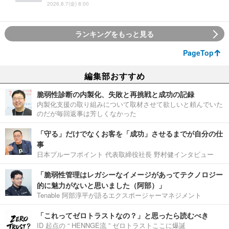
2026.8.7(金) 8:00
ランキングをもっと見る
PageTop
編集部おすすめ
脆弱性診断の内製化、失敗と再挑戦と成功の記録
内製化支援の取り組みについて取材させて欲しいと頼んでいた
のだが毎回返事は芳しくなかった
「守る」だけでなくお客を「成功」させるまでが自分の仕
事
日本プルーフポイント 代表取締役社長 野村健インタビュー
「脆弱性管理はレガシーなイメージがあってテクノロジー
的に魅力がないと思いました（阿部）」
Tenable 阿部淳平が語るエクスポージャーマネジメント
「これってゼロトラストなの？」と思ったら読むべき
ID 起点の “ HENNGE流 ” ゼロトラストここに爆誕