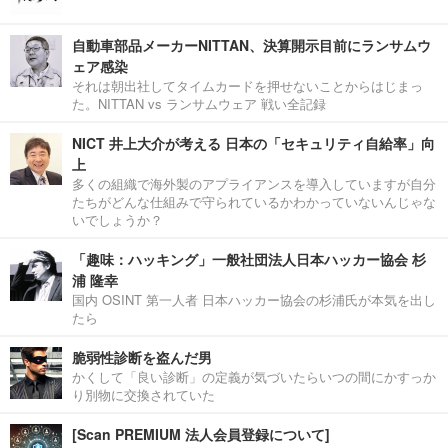
自動車部品メーカーNITTAN、決算開示目前にランサムウ
ェア感染
それは朝出社してタイムカードを押せないことからはじまっ
た。NITTAN vs ランサムウェア 戦い全記録
NICT 井上大介が考える 日本の「セキュリティ自給率」向
上
多くの組織で海外製のアプライアンスを導入していますが自分
たちがどんな仕組みで守られているかわかっていないんじゃな
いでしょうか？
「趣味：ハッキング」一般社団法人日本ハッカー協会 杉
浦 隆幸
国内 OSINT 第一人者 日本ハッカー協会の杉浦氏が本気を出し
たら
脆弱性診断を盗んだ男
かくして「良い診断」の定義が気づいたらいつの間にかすっか
り別物に交換されていた
[Scan PREMIUM 法人会員登録について]