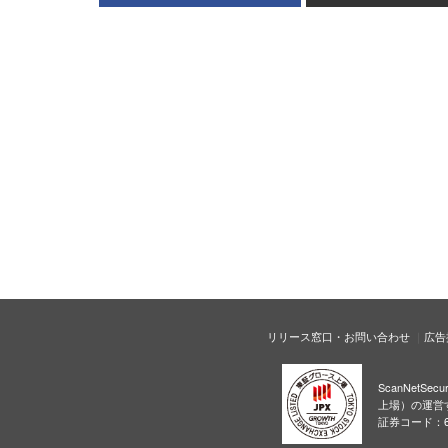
リリース窓口・お問い合わせ
広告
ScanNetS
上場）の運営
証券コード：6