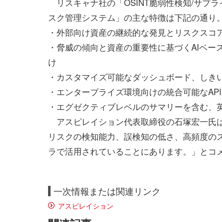
リスキャナ社の「OSINT脆弱性検知/サプ
スク管理システム」の主な特徴は下記の通り
・外部向け資産の継続的な発見とリスクスコ
・脅威の傾向と資産の重要性に基づくAIベー
け
・カスタマイズ可能なダッシュボード、しき
・エンタープライズ環境向けの統合可能なAPI
・エグゼクティブレベルのサマリーを含む、
アスピレイション代表取締役の石塚宏一氏は「
リスクの検知能力、誤検知の低さ、高頻度の
ラで活用されていることにあります。」とコ
一次情報または関連リンク
アスピレイション