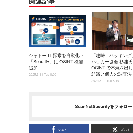
関連記事
シャドー IT 探索を自動化 ～
「趣味：ハッキング
「Securify」に OSINT 機能
ハッカー協会 杉浦氏
追加
OSINT で本気を出
組織と個人の調査法
2025.3.18 Tue 8:00
2025.3.11 Tue 8:10
ScanNetSecurityをフォ
シェア
ポスト