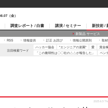
.08.07（金）
調査レポート / 白書
講演 / セミナー
新技術 /
新製品 サービス
RSS
情報提供
訂正 お詫び
情報公開原則
取材
ハッカー協会
"エンジニアの楽園"
愛
賞金
注目検索ワード
「この脆弱性は〇〇社の△△が報告した」
ペン
2025.6.5 Th