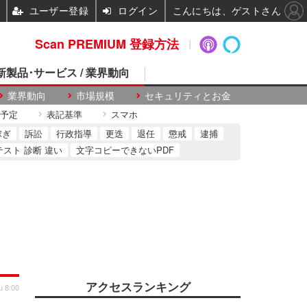
ユーザー登録
ログイン
こんにちは、ゲストさん
Scan PREMIUM 登録方法
 新製品･サービス / 業界動向
業界動向
市場規模
セキュリティとお金
予定
表記基準
スマホ
稼ぎ
訴訟
行政指導
更迭
退任
懲戒
逮捕
テスト 診断 違い
文字コピーできないPDF
アクセスランキング
u 8:00