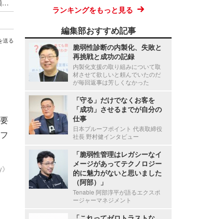
「偽警告」相談が再び急増 容疑者検挙後も増加傾向が続く ～ 2026年第2四半期 IPA 情報セキュリティ安心相談窓口の相談状況
ランキングをもっと見る
編集部おすすめ記事
を送る
脆弱性診断の内製化、失敗と
再挑戦と成功の記録
内製化支援の取り組みについて取
材させて欲しいと頼んでいたのだ
が毎回返事は芳しくなかった
「守る」だけでなくお客を
「成功」させるまでが自分の
重要
仕事
日本プルーフポイント 代表取締役
フ
社長 野村健インタビュー
「脆弱性管理はレガシーなイ
メージがあってテクノロジー
ty》
的に魅力がないと思いました
（阿部）」
Tenable 阿部淳平が語るエクスポ
ージャーマネジメント
「これってゼロトラストな