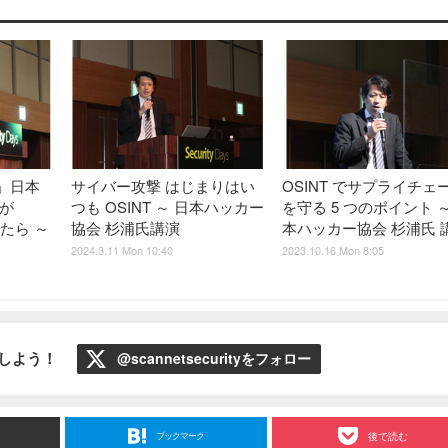
」日本
サイバー攻撃 はじまりはい
OSINT でサプライチェ
が
つも OSINT ～ 日本ハッカー
を守る 5 つのポイント ～
したら ～
協会 杉浦氏講演
本ハッカー協会 杉浦氏 
2024.3.11 Mon 10:40
2023.10.16 Mon 8:05
ローしよう！
@scannetsecurityをフォロー
ブックマーク
後で読む