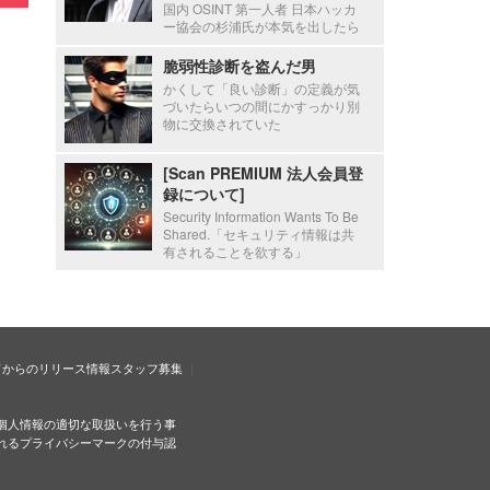
国内 OSINT 第一人者 日本ハッカ
ー協会の杉浦氏が本気を出したら
脆弱性診断を盗んだ男
かくして「良い診断」の定義が気
づいたらいつの間にかすっかり別
物に交換されていた
[Scan PREMIUM 法人会員登
録について]
Security Information Wants To Be
Shared.「セキュリティ情報は共
有されることを欲する」
ドからのリリース情報
スタッフ募集
個人情報の適切な取扱いを行う事
れるプライバシーマークの付与認