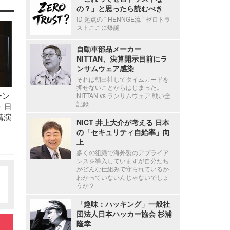
の？」と思ったら読むべき
ID 起点の “ HENNGE流 ” ゼロトラ
ストここに爆誕
自動車部品メーカー
NITTAN、決算開示目前にラ
ンサムウェア感染
それは朝出社してタイムカードを
押せないことからはじまった。
ーン
NITTAN vs ランサムウェア 戦い全
記録
 日
講演
NICT 井上大介が考える 日本
の「セキュリティ自給率」向
上
多くの組織で海外製のアプライア
ンスを導入していますが自分たち
がどんな仕組みで守られているか
わかっていないんじゃないでしょ
うか？
「趣味：ハッキング」一般社
団法人日本ハッカー協会 杉浦
隆幸