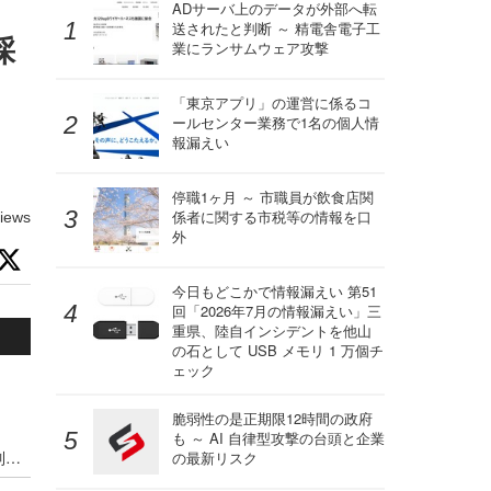
ADサーバ上のデータが外部へ転
送されたと判断 ～ 精電舎電子工
採
業にランサムウェア攻撃
「東京アプリ」の運営に係るコ
ールセンター業務で1名の個人情
報漏えい
停職1ヶ月 ～ 市職員が飲食店関
係者に関する市税等の情報を口
iews
外
今日もどこかで情報漏えい 第51
回「2026年7月の情報漏えい」三
重県、陸自インシデントを他山
の石として USB メモリ 1 万個チ
ェック
脆弱性の是正期限12時間の政府
も ～ AI 自律型攻撃の台頭と企業
市民プールやエネルギー企業が標的に ～ IPA が制御システムの最新サイバーインシデント事例を追加
の最新リスク