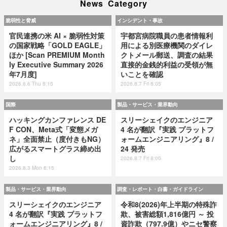
News Category
脆弱性と脅威
インシデント・事故
官民連携の米 AI × 脆弱性対策
宇都宮病院職員の患者情報利
の国家戦略「GOLD EAGLE」
用による別医療機関のダイレ
ほか [Scan PREMIUM Month
クトメール郵送、調査の結果
ly Executive Summary 2026
直接的金銭的利益の受領が無
年7月度]
いことを確認
2026.8.6 Thu 8:15
2026.8.7 Fri 8:05
国際
製品・サービス・業界動向
ハッキングカンファレンス DE
スリーシェイクのエンジニア
F CON、Meta式「変態メガ
4 名が翻訳『実践 プラットフ
ネ」全面禁止（度付きもNG）
ォームエンジニアリング』8 /
広がるスマートグラス締め出
24 発売
し
2026.8.7 Fri 8:00
2026.8.3 Mon 8:15
製品・サービス・業界動向
調査・レポート・白書・ガイドライン
スリーシェイクのエンジニア
令和8(2026)年上半期の特殊詐
4 名が翻訳『実践 プラットフ
欺、被害総額1,816億円 ～ 投
ォームエンジニアリング』8 /
資詐欺（797.9億）やニセ警察