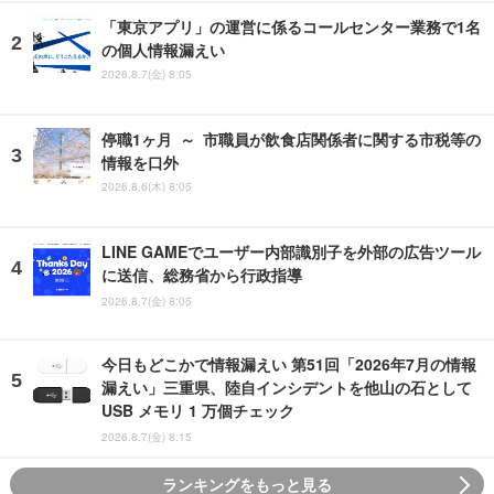
「東京アプリ」の運営に係るコールセンター業務で1名
の個人情報漏えい
2026.8.7(金) 8:05
停職1ヶ月 ～ 市職員が飲食店関係者に関する市税等の
情報を口外
2026.8.6(木) 8:05
LINE GAMEでユーザー内部識別子を外部の広告ツール
に送信、総務省から行政指導
2026.8.7(金) 8:05
今日もどこかで情報漏えい 第51回「2026年7月の情報
漏えい」三重県、陸自インシデントを他山の石として
USB メモリ 1 万個チェック
2026.8.7(金) 8:15
ランキングをもっと見る