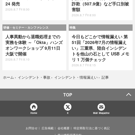
24 発売
詐欺（507.9億）など手口別被
害額
2026.8.7 Fri 8:00
2026.8.7 Fri 8:00
研修・セミナー・カンファレンス
特集
人事異動から退職処理までの
今日もどこかで情報漏えい 第
実務を体験 ～「Okta」ハンズ
51回「2026年7月の情報漏え
オンワークショップ 9月11日
い」三重県、陸自インシデン
大阪で開催
トを他山の石として USB メモ
リ 1 万個チェック
2026.8.7 Fri 8:10
2026.8.7 Fri 8:15
記事
ホーム
›
インシデント・事故
›
インシデント・情報漏えい
›
TOP
Home
X
Mail Magazine
お問合せ
広告掲載
会社概要
特定商取引法に基づく表記
個人情報保護方針