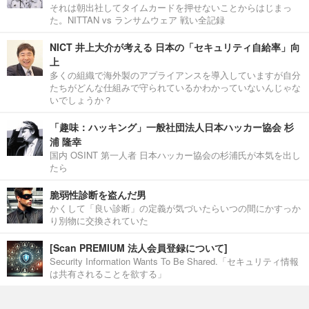
それは朝出社してタイムカードを押せないことからはじまっ
た。NITTAN vs ランサムウェア 戦い全記録
NICT 井上大介が考える 日本の「セキュリティ自給率」向
上
多くの組織で海外製のアプライアンスを導入していますが自分
たちがどんな仕組みで守られているかわかっていないんじゃな
いでしょうか？
「趣味：ハッキング」一般社団法人日本ハッカー協会 杉
浦 隆幸
国内 OSINT 第一人者 日本ハッカー協会の杉浦氏が本気を出し
たら
脆弱性診断を盗んだ男
かくして「良い診断」の定義が気づいたらいつの間にかすっか
り別物に交換されていた
[Scan PREMIUM 法人会員登録について]
Security Information Wants To Be Shared.「セキュリティ情報
は共有されることを欲する」