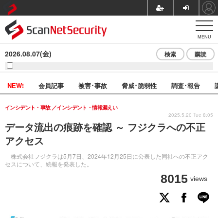
MENU
2026.08.07(金)
検索
購読
NEW!
会員記事
被害･事故
脅威･脆弱性
調査･報告
インシデント・事故
インシデント・情報漏えい
2025.5.20 Tue 8:05
データ流出の痕跡を確認 ～ フジクラへの不正
アクセス
株式会社フジクラは5月7日、2024年12月25日に公表した同社への不正アク
セスについて、続報を発表した。
8015
views