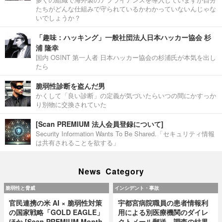
たちがどんな仕組みで守られているかわかっていないんじゃな
いでしょうか？
「趣味：ハッキング」一般社団法人日本ハッカー協会 杉
浦 隆幸
国内 OSINT 第一人者 日本ハッカー協会の杉浦氏が本気を出し
たら
脆弱性診断を盗んだ男
かくして「良い診断」の定義が気づいたらいつの間にかすっか
り別物に交換されていた
[Scan PREMIUM 法人会員登録について]
Security Information Wants To Be Shared.「セキュリティ情報
は共有されることを欲する」
News Category
脆弱性と脅威
インシデント・事故
官民連携の米 AI × 脆弱性対策
宇都宮病院職員の患者情報利
の国家戦略「GOLD EAGLE」
用による別医療機関のダイレ
ほか [Scan PREMIUM Month
クトメール郵送、調査の結果