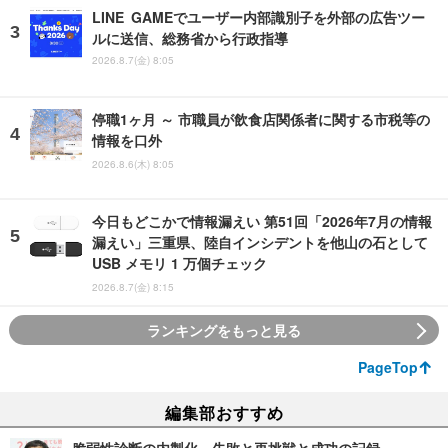
LINE GAMEでユーザー内部識別子を外部の広告ツー
ルに送信、総務省から行政指導
2026.8.7(金) 8:05
停職1ヶ月 ～ 市職員が飲食店関係者に関する市税等の
情報を口外
2026.8.6(木) 8:05
今日もどこかで情報漏えい 第51回「2026年7月の情報
漏えい」三重県、陸自インシデントを他山の石として
USB メモリ 1 万個チェック
2026.8.7(金) 8:15
ランキングをもっと見る
PageTop
編集部おすすめ