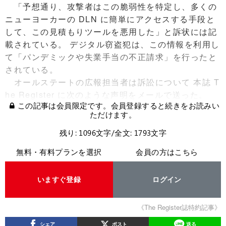
「予想通り、攻撃者はこの脆弱性を特定し、多くの
ニューヨーカーの DLN に簡単にアクセスする手段と
して、この見積もりツールを悪用した」と訴状には記
載されている。 デジタル窃盗犯は、この情報を利用し
て「パンデミックや失業手当の不正請求」を行ったと
されている。
オールステートの広報担当者は訴訟について 本誌 T
he Register に次のような声明をメールで送った。
この記事は会員限定です。会員登録すると続きをお読みい
ただけます。
残り: 1096文字/全文: 1793文字
無料・有料プランを選択
会員の方はこちら
いますぐ登録
ログイン
《The Register誌特約記事》
シェア
ポスト
送る