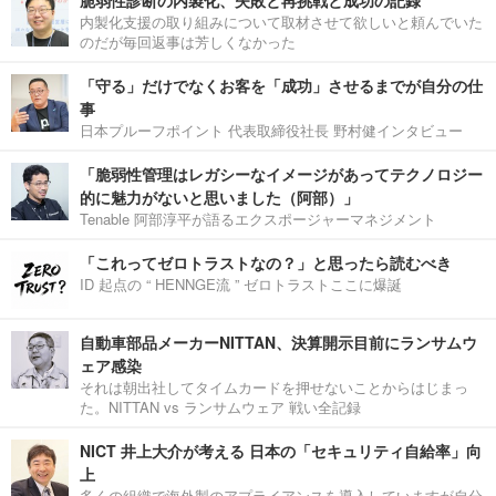
脆弱性診断の内製化、失敗と再挑戦と成功の記録
内製化支援の取り組みについて取材させて欲しいと頼んでいた
のだが毎回返事は芳しくなかった
「守る」だけでなくお客を「成功」させるまでが自分の仕
事
日本プルーフポイント 代表取締役社長 野村健インタビュー
「脆弱性管理はレガシーなイメージがあってテクノロジー
的に魅力がないと思いました（阿部）」
Tenable 阿部淳平が語るエクスポージャーマネジメント
「これってゼロトラストなの？」と思ったら読むべき
ID 起点の “ HENNGE流 ” ゼロトラストここに爆誕
自動車部品メーカーNITTAN、決算開示目前にランサムウ
ェア感染
それは朝出社してタイムカードを押せないことからはじまっ
た。NITTAN vs ランサムウェア 戦い全記録
NICT 井上大介が考える 日本の「セキュリティ自給率」向
上
多くの組織で海外製のアプライアンスを導入していますが自分