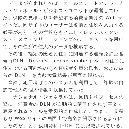
データが盗まれたのは、オールステートのナショナ
ル・ジェネラル・ビジネス・ユニットが運営してい
た、保険の見積もりを希望する消費者向けの Web サ
イトだ。同サイトのユーザーは名前と住所を入力する
必要があり、その情報をもとにしてレクシスネクシ
ス・リスク・ソリューションズのデータベースを用い
て、その住所の住人のデータを検索する。
その後、指定の氏名と住所に関連する運転免許証番
号（DLN：Driver's License Number）や「同住所に
住んでいる可能性のある運転者全員の氏名、および彼
らの DLN 」を含む検索結果が画面に現れる。
当然、犯罪者はこのシステムを利用して、詐欺の目
的で他人の個人情報を収集していた。
「ナショナル・ジェネラルは、見積もりプロセスの
際に、消費者の DLN が自動的に暗号化されず平文で
表示されるツールを意図的に作成した。つまり、見積
もり Web サイトの画面上で完全に開示されるように
したのだ」と、裁判資料 [
PDF
] には記載されている。