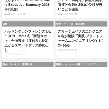
ly Executive Summary 2026
直接的金銭的利益の受領が無
年7月度]
いことを確認
2026.8.6 Thu 8:15
2026.8.7 Fri 8:05
国際
製品・サービス・業界動向
ハッキングカンファレンス DE
スリーシェイクのエンジニア
F CON、Meta式「変態メガ
4 名が翻訳『実践 プラットフ
ネ」全面禁止（度付きもNG）
ォームエンジニアリング』8 /
広がるスマートグラス締め出
24 発売
し
2026.8.7 Fri 8:00
2026.8.3 Mon 8:15
製品・サービス・業界動向
調査・レポート・白書・ガイドライン
スリーシェイクのエンジニア
令和8(2026)年上半期の特殊詐
4 名が翻訳『実践 プラットフ
欺、被害総額1,816億円 ～ 投
ォームエンジニアリング』8 /
資詐欺（797.9億）やニセ警察
24 発売
詐欺（507.9億）など手口別被
害額
2026.8.7 Fri 8:00
2026.8.7 Fri 8:00
研修・セミナー・カンファレンス
特集