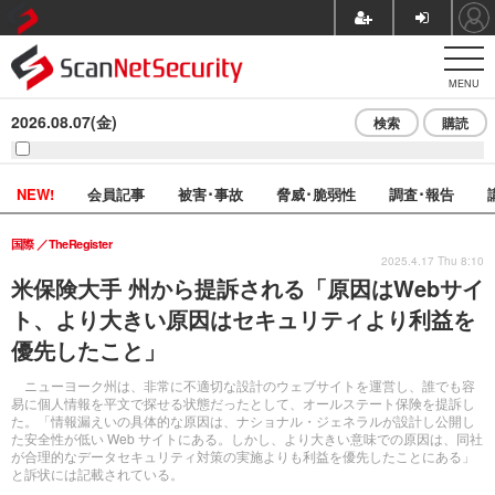
MENU
2026.08.07(金)
検索
購読
NEW!
会員記事
被害･事故
脅威･脆弱性
調査･報告
国際
TheRegister
2025.4.17 Thu 8:10
米保険大手 州から提訴される「原因はWebサイ
ト、より大きい原因はセキュリティより利益を
優先したこと」
ニューヨーク州は、非常に不適切な設計のウェブサイトを運営し、誰でも容
易に個人情報を平文で探せる状態だったとして、オールステート保険を提訴し
た。「情報漏えいの具体的な原因は、ナショナル・ジェネラルが設計し公開し
た安全性が低い Web サイトにある。しかし、より大きい意味での原因は、同社
が合理的なデータセキュリティ対策の実施よりも利益を優先したことにある」
と訴状には記載されている。