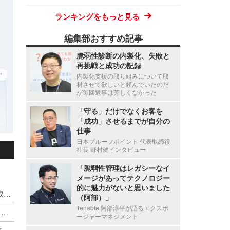
ランキングをもっと見る
編集部おすすめ記事
脆弱性診断の内製化、失敗と
再挑戦と成功の記録
内製化支援の取り組みについて取
材させて欲しいと頼んでいたのだ
が毎回返事は芳しくなかった
「守る」だけでなくお客を
「成功」させるまでが自分の
仕事
日本プルーフポイント 代表取締役
社長 野村健インタビュー
「脆弱性管理はレガシーなイ
メージがあってテクノロジー
的に魅力がないと思いました
Microsoft Windows OS における管理者権限の奪取につながる ATBroker.exe の特権動作での検証不備（Scan Tech Report）
（阿部）」
Tenable 阿部淳平が語るエクスポ
Nginx UI における認証されていない利用者がバックアップファイルのダウンロードが可能となる脆弱性（Scan Tech Report）
ージャーマネジメント