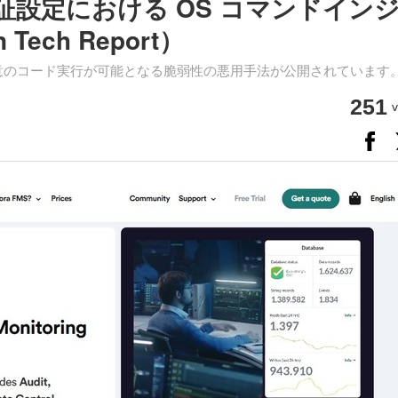
AP 認証設定における OS コマンドイン
ech Report）
遠隔からの任意のコード実行が可能となる脆弱性の悪用手法が公開されています
251
v