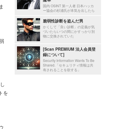
ま
国内 OSINT 第一人者 日本ハッカ
ー協会の杉浦氏が本気を出したら
脆弱性診断を盗んだ男
かくして「良い診断」の定義が気
づいたらいつの間にかすっかり別
物に交換されていた
弱
[Scan PREMIUM 法人会員登
録について]
Security Information Wants To Be
Shared.「セキュリティ情報は共
有されることを欲する」
っ
更し
トを
ウ