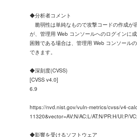
◆分析者コメント
脆弱性は単純なもので攻撃コードの作成が
が、管理用 Web コンソールへのログイン
困難である場合は、管理用 Web コンソー
できます。
◆深刻度(CVSS)
[CVSS v4.0]
6.9
https://nvd.nist.gov/vuln-metrics/cvss/v4-
11320&vector=AV:N/AC:L/AT:N/PR:H/UI:P/VC
◆影響を受けるソフトウェア