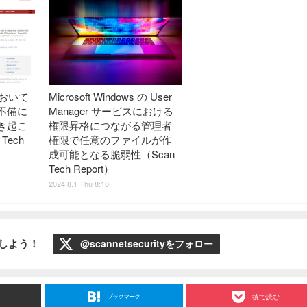
数において
Microsoft Windows の User
不備に
Manager サービスにおける
き起こ
権限昇格につながる管理者
Tech
権限で任意のファイルが作
成可能となる脆弱性（Scan
Tech Report）
2024.8.1 Thu 8:10
ローしよう！
@scannetsecurityをフォロー
ブックマーク
後で読む