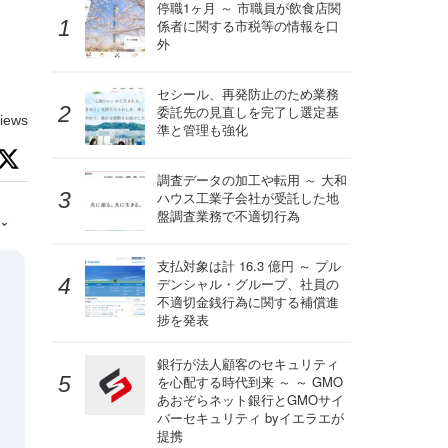
ジ
停職1ヶ月 ～ 市職員が飲食店関
係者に関する市税等の情報を口
外
。
セシール、再発防止のため業務
委託先の見直しを完了し選定基
iews
準と管理も強化
調査データの加工や転用 ～ 大和
ハウス工業子会社が受託した地
盤調査業務で不適切行為
支払対象は計 16.3 億円 ～ プル
デンシャル・グループ、社員の
不適切金銭行為に関する補償進
捗を発表
銀行が法人顧客のセキュリティ
を心配する時代到来 ～ ～ GMO
あおぞらネット銀行とGMOサイ
バーセキュリティ byイエラエが
提携