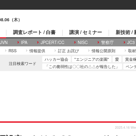
.08.06（木）
調査レポート / 白書
講演 / セミナー
新技術 /
JVN
IPA
JPCERT/CC
NISC
警察庁
JC3
RSS
情報提供
訂正 お詫び
情報公開原則
取材
ハッカー協会
"エンジニアの楽園"
愛
賞金
注目検索ワード
「この脆弱性は〇〇社の△△が報告した」
ペン
2025.4.16 We