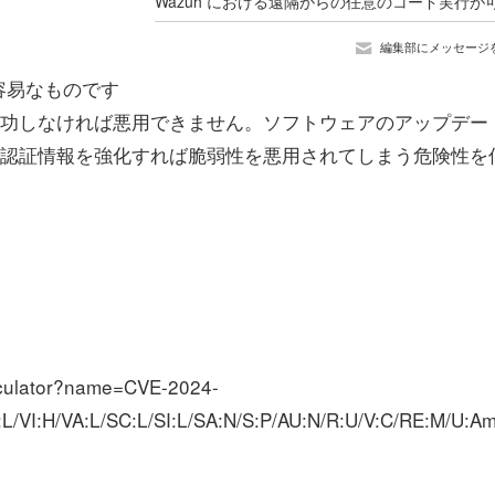
編集部にメッセージ
容易なものです
に成功しなければ悪用できません。ソフトウェアのアップデー
ルの認証情報を強化すれば脆弱性を悪用されてしまう危険性を
calculator?name=CVE-2024-
:L/VI:H/VA:L/SC:L/SI:L/SA:N/S:P/AU:N/R:U/V:C/RE:M/U