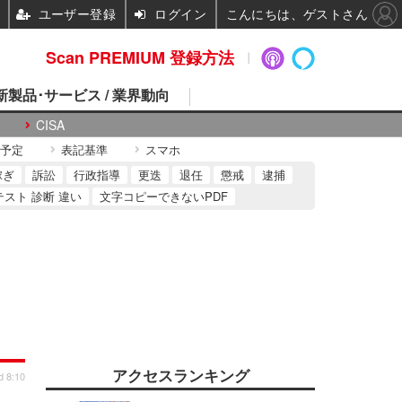
ユーザー登録
ログイン
こんにちは、ゲストさん
Scan PREMIUM 登録方法
 新製品･サービス / 業界動向
CISA
予定
表記基準
スマホ
稼ぎ
訴訟
行政指導
更迭
退任
懲戒
逮捕
テスト 診断 違い
文字コピーできないPDF
アクセスランキング
d 8:10