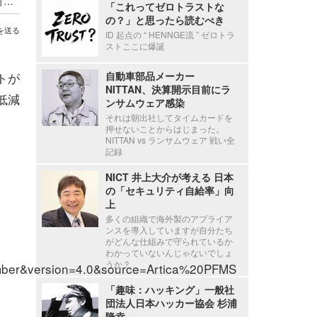
Wazuh における遠隔からの任意のコード実行が可能となるシリアライズデータの検証不備（Scan Tech Report）
「これってゼロトラストな
の？」と思ったら読むべき
を送る
ID 起点の “ HENNGE流 ” ゼロトラ
ストここに爆誕
トが
自動車部品メーカー
NITTAN、決算開示目前にラ
低減
ンサムウェア感染
それは朝出社してタイムカードを
押せないことからはじまった。
NITTAN vs ランサムウェア 戦い全
記録
NICT 井上大介が考える 日本
の「セキュリティ自給率」向
上
多くの組織で海外製のアプライア
ンスを導入していますが自分たち
がどんな仕組みで守られているか
わかっていないんじゃないでしょ
うか？
:Amber&version=4.0&source=Artica%20PFMS
「趣味：ハッキング」一般社
団法人日本ハッカー協会 杉浦
隆幸