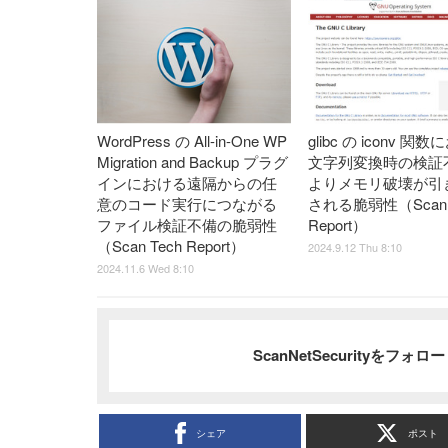
WordPress の All-in-One WP
glibc の iconv 関
Migration and Backup プラグ
文字列変換時の検証
インにおける遠隔からの任
よりメモリ破壊が引
意のコード実行につながる
される脆弱性（Scan 
ファイル検証不備の脆弱性
Report）
（Scan Tech Report）
2024.9.12 Thu 8:10
2024.11.6 Wed 8:10
ScanNetSecurityをフォ
シェア
ポスト