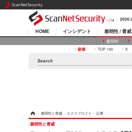
ScanNetSecurity
2026
HOME
インシデント
脆弱性 / 脅威
脆弱性
新着
TOP 100
X
ホーム
›
脆弱性と脅威
›
エクスプロイト
›
記事
脆弱性と脅威