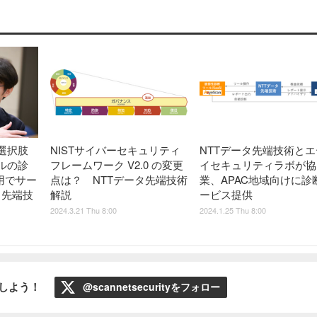
選択肢
NISTサイバーセキュリティ
NTTデータ先端技術とエ
ルの診
フレームワーク V2.0 の変更
イセキュリティラボが協
活用でサー
点は？ NTTデータ先端技術
業、APAC地域向けに診
タ先端技
解説
ービス提供
2024.3.21 Thu 8:00
2024.1.25 Thu 8:00
ローしよう！
@scannetsecurityをフォロー