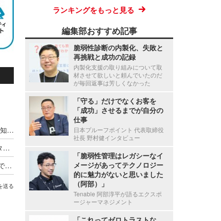
ランキングをもっと見る
編集部おすすめ記事
脆弱性診断の内製化、失敗と
再挑戦と成功の記録
内製化支援の取り組みについて取
材させて欲しいと頼んでいたのだ
が毎回返事は芳しくなかった
「守る」だけでなくお客を
「成功」させるまでが自分の
仕事
デジタル庁「政府情報システムにおける脅威の検知・対応のためのログ取得・分析導入ガイドブック」に NTTデータ先端の技術者がレビュー協力
日本プルーフポイント 代表取締役
社長 野村健インタビュー
OWASP Top 10 2025 の変更点解説 ～ NTTデータ先端技術
「脆弱性管理はレガシーなイ
メージがあってテクノロジー
対策導入だけでは終わらない、100％の力を発揮できていない「落とし穴」を塞げ ～ NTTデータ先端技術が語るランサムウェア対策の実践
的に魅力がないと思いました
（阿部）」
を送る
Tenable 阿部淳平が語るエクスポ
ージャーマネジメント
「これってゼロトラストな