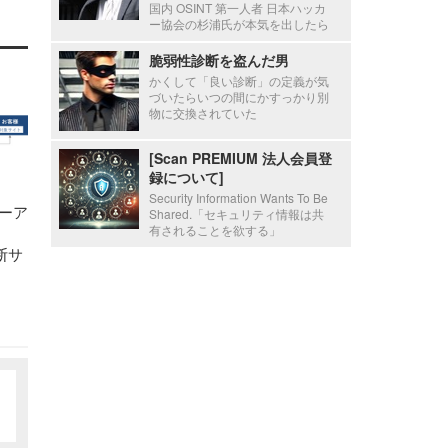
国内 OSINT 第一人者 日本ハッカ
ー協会の杉浦氏が本気を出したら
脆弱性診断を盗んだ男
かくして「良い診断」の定義が気
づいたらいつの間にかすっかり別
物に交換されていた
[Scan PREMIUM 法人会員登
録について]
Security Information Wants To Be
ーア
Shared.「セキュリティ情報は共
有されることを欲する」
断サ