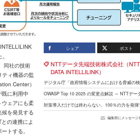
ELLILINK
シェア
ポスト
た。
NTTデータ先端技術株式会社（NTT
は、同社の技術
DATA INTELLILINK）
ュリティ機器の監
on Center）
が既に利用中
トウェアにも柔
兆候を発見する
編集部にメッセージ
Tとの連携によ
ポートする。