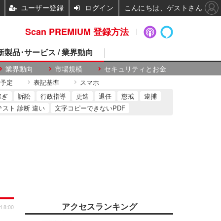
ユーザー登録
ログイン
こんにちは、ゲストさん
Scan PREMIUM 登録方法
 新製品･サービス / 業界動向
業界動向
市場規模
セキュリティとお金
予定
表記基準
スマホ
稼ぎ
訴訟
行政指導
更迭
退任
懲戒
逮捕
テスト 診断 違い
文字コピーできないPDF
アクセスランキング
i 8:00