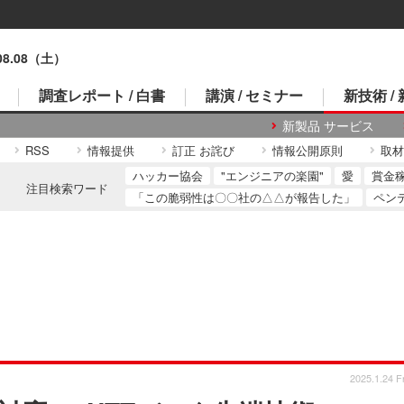
.08.08（土）
調査レポート / 白書
講演 / セミナー
新技術 /
新製品 サービス
RSS
情報提供
訂正 お詫び
情報公開原則
取材
ハッカー協会
"エンジニアの楽園"
愛
賞金
注目検索ワード
「この脆弱性は〇〇社の△△が報告した」
ペン
2025.1.24 Fr