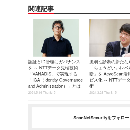
関連記事
認証とID管理にガバナンス
脆弱性診断の新たな
を ～ NTTデータ先端技術
「ちょうどいいレベ
「VANADIS」で実現する
断」を AeyeScan
「IGA（Identity Governance
ビス化 ～ NTTデー
and Administration）」とは
術
2024.5.16 Thu 8:15
2024.3.28 Thu 8:15
ScanNetSecurityをフォ