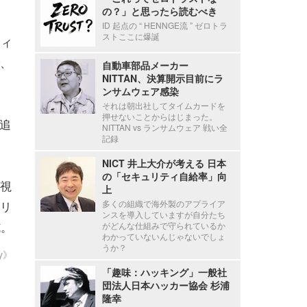
の？」と思ったら読むべき
ID 起点の “ HENNGE流 ” ゼロトラ
ストここに爆誕
ティ
、
自動車部品メーカー
NITTAN、決算開示目前にラ
ンサムウェア感染
それは朝出社してタイムカードを
押せないことからはじまった。
追
NITTAN vs ランサムウェア 戦い全
記録
NICT 井上大介が考える 日本
の「セキュリティ自給率」向
視
上
リ
多くの組織で海外製のアプライア
ンスを導入していますが自分たち
施。
がどんな仕組みで守られているか
わかっていないんじゃないでしょ
うか？
ty》
「趣味：ハッキング」一般社
団法人日本ハッカー協会 杉浦
隆幸