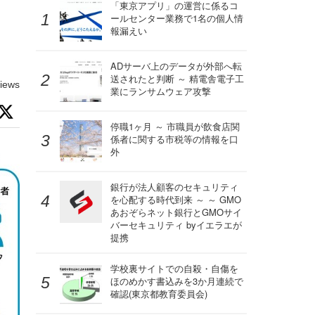
「東京アプリ」の運営に係るコ
ールセンター業務で1名の個人情
報漏えい
ADサーバ上のデータが外部へ転
送されたと判断 ～ 精電舎電子工
iews
業にランサムウェア攻撃
停職1ヶ月 ～ 市職員が飲食店関
係者に関する市税等の情報を口
外
銀行が法人顧客のセキュリティ
を心配する時代到来 ～ ～ GMO
あおぞらネット銀行とGMOサイ
バーセキュリティ byイエラエが
提携
学校裏サイトでの自殺・自傷を
ほのめかす書込みを3か月連続で
確認(東京都教育委員会)