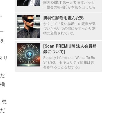
国内 OSINT 第一人者 日本ハッカ
ー協会の杉浦氏が本気を出したら
」
脆弱性診断を盗んだ男
かくして「良い診断」の定義が気
づいたらいつの間にかすっかり別
ー
物に交換されていた
を
[Scan PREMIUM 法人会員登
録について]
スリ
Security Information Wants To Be
Shared.「セキュリティ情報は共
有されることを欲する」
だ
機
、患
だ