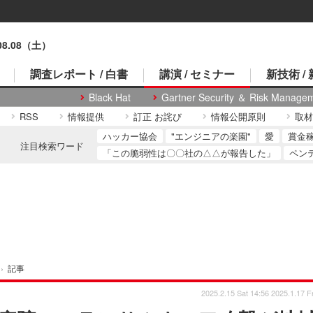
.08.08（土）
調査レポート / 白書
講演 / セミナー
新技術 /
Black Hat
Gartner Security ＆ Risk Manage
RSS
情報提供
訂正 お詫び
情報公開原則
取材
ハッカー協会
"エンジニアの楽園"
愛
賞金
注目検索ワード
「この脆弱性は〇〇社の△△が報告した」
ペン
›
記事
2025.2.15 Sat 14:56
2025.1.17 Fr