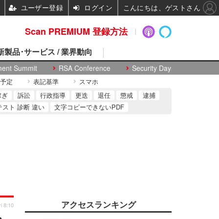
ユーザー登録
ログイン
こんにちは、ゲストさん
Scan PREMIUM 登録方法
 新製品･サービス / 業界動向
ment Summit
RSA Conference
Security Days
予定
表記基準
スマホ
稼ぎ
訴訟
行政指導
更迭
退任
懲戒
逮捕
テスト 診断 違い
文字コピーできないPDF
アクセスランキング
i 8:10