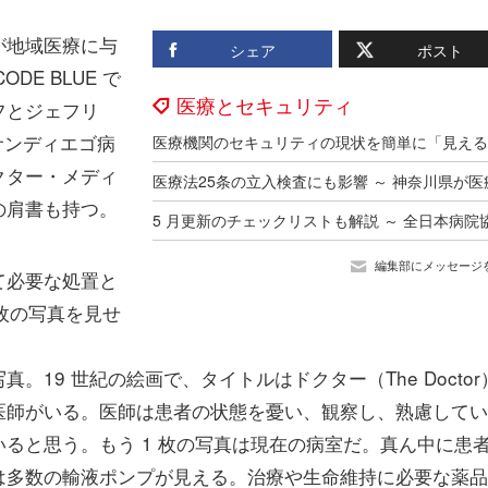
が地域医療に与
シェア
ポスト
ODE BLUE で
医療とセキュリティ
フとジェフリ
サンディエゴ病
クター・メディ
の肩書も持つ。
編集部にメッセージ
て必要な処置と
枚の写真を見せ
19 世紀の絵画で、タイトルはドクター（The Doctor
医師がいる。医師は患者の状態を憂い、観察し、熟慮してい
ると思う。もう 1 枚の写真は現在の病室だ。真ん中に患
は多数の輸液ポンプが見える。治療や生命維持に必要な薬品