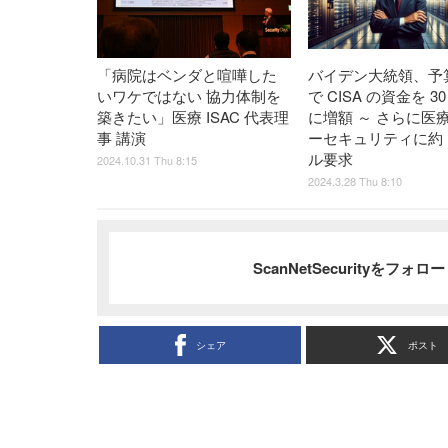
「病院はベンダと喧嘩した
バイデン大統領、予
いワケではない 協力体制を
で CISA の資金を 3
築きたい」医療 ISAC 代表理
に増額 ～ さらに医
事 講演
ーセキュリティに約 1
ル要求
2024.10.31 Thu 8:15
2024.3.28 Thu 8:10
ScanNetSecurityをフォ
シェア
ポスト