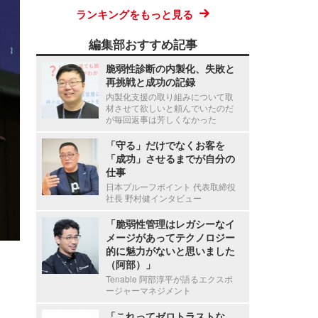
ランキングをもっと見る
編集部おすすめ記事
脆弱性診断の内製化、失敗と
再挑戦と成功の記録
内製化支援の取り組みについて取
材させて欲しいと頼んでいたのだ
が毎回返事は芳しくなかった
「守る」だけでなくお客を
「成功」させるまでが自分の
仕事
日本プルーフポイント 代表取締役
社長 野村健インタビュー
「脆弱性管理はレガシーなイ
メージがあってテクノロジー
的に魅力がないと思いました
（阿部）」
Tenable 阿部淳平が語るエクスポ
ージャーマネジメント
「これってゼロトラストな