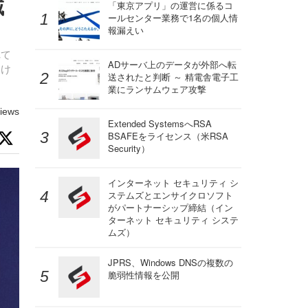
域
「東京アプリ」の運営に係るコ
ールセンター業務で1名の個人情
報漏えい
れて
ADサーバ上のデータが外部へ転
受け
送されたと判断 ～ 精電舎電子工
業にランサムウェア攻撃
iews
Extended SystemsへRSA
BSAFEをライセンス（米RSA
Security）
インターネット セキュリティ シ
ステムズとエンサイクロソフト
がパートナーシップ締結（イン
ターネット セキュリティ システ
ムズ）
JPRS、Windows DNSの複数の
脆弱性情報を公開