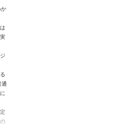
わか
は
実
ジ
る
普通
に
定
の