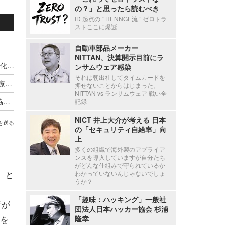
の？」と思ったら読むべき
ID 起点の “ HENNGE流 ” ゼロトラ
ストここに爆誕
自動車部品メーカー
NITTAN、決算開示目前にラ
医療機関のセキュリティの現状を簡単に「見える化」～ HAIP、Webアセスメントサービス開始
ンサムウェア感染
それは朝出社してタイムカードを
医療法25条の立入検査にも影響 ～ 神奈川県が医療情報システム安全管理の徹底を呼びかけ
押せないことからはじまった。
NITTAN vs ランサムウェア 戦い全
5 月更新のチェックリストも解説 ～ 全日本病院協会「サイバー攻撃に関するBCP研修」9 / 4 ウェブ開催
記録
NICT 井上大介が考える 日本
を送る
の「セキュリティ自給率」向
上
多くの組織で海外製のアプライア
ンスを導入していますが自分たち
がどんな仕組みで守られているか
）と
わかっていないんじゃないでしょ
うか？
「趣味：ハッキング」一般社
者が
団法人日本ハッカー協会 杉浦
を
隆幸