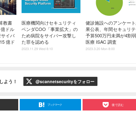
算教書
医療機関向けセキュリティ
健診施設へのアンケート
0 億ドル
ベンダCOO「事業拡大」の
果公表、年間セキュリテ
療サイバ
ため病院をサイバー攻撃し
予算500万円未満が4割弱
5 億ド
た罪を認める
医療 ISAC 調査
2023.11.29 Wed 8:10
2023.3.20 Mon 8:00
ローしよう！
@scannetsecurityをフォロー
ブックマーク
後で読む