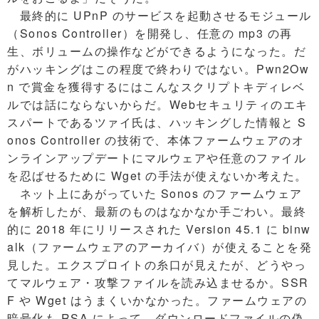
最終的に UPnP のサービスを起動させるモジュール
（Sonos Controller）を開発し、任意の mp3 の再
生、ボリュームの操作などができるようになった。だ
がハッキングはこの程度で終わりではない。Pwn2Ow
n で賞金を獲得するにはこんなスクリプトキディレベ
ルでは話にならないからだ。Webセキュリティのエキ
スパートであるツァイ氏は、ハッキングした情報と S
onos Controller の技術で、本体ファームウェアのオ
ンラインアップデートにマルウェアや任意のファイル
を忍ばせるために Wget の手法が使えないか考えた。
ネット上にあがっていた Sonos のファームウェア
を解析したが、最新のものはなかなか手ごわい。最終
的に 2018 年にリリースされた Version 45.1 に binw
alk（ファームウェアのアーカイバ）が使えることを発
見した。エクスプロイトの糸口が見えたが、どうやっ
てマルウェア・攻撃ファイルを読み込ませるか。SSR
F や Wget はうまくいかなかった。ファームウェアの
暗号化も RSA によって、ダウンロードファイルの偽