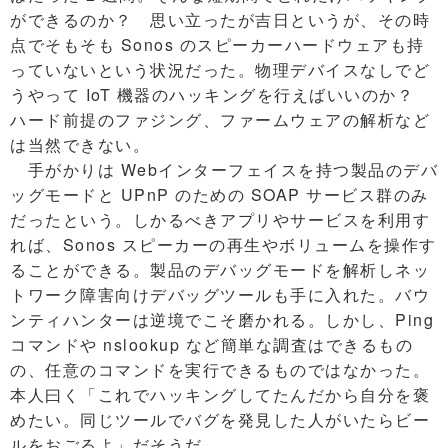
ができるのか？ 思い立ったが吉日というが、その時
点でそもそも Sonos のスピーカーハードウェアも持
っていないという状況だった。物理デバイスなしでど
うやって IoT 機器のハッキングを行えばいいのか？
ハード前提のファジング、ファームウェアの解析など
は当然できない。
手がかりは Webインターフェイスを持つ製品のデバ
ッグモードと UPnP のための SOAP サービス群のみ
だったという。しかるべきアプリやサービスを利用す
れば、Sonos スピーカーの再生やボリュームを操作す
ることができる。製品のデバッグモードを解析しネッ
トワーク障害向けデバッグツールも手に入れた。バウ
ンティハンターは逆境でこそ磨かれる。しかし、Ping
コマンドや nslookup など簡単な調査はできるもの
の、任意のコマンドを実行できるものではなかった。
本人曰く「これでハッキングしてたんだから自分を褒
めたい。同じツールでバグを発見した人がいたらビー
ルをおごるよ」だそうだ。