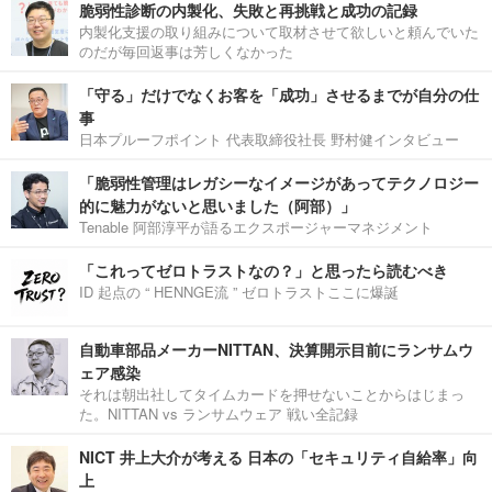
脆弱性診断の内製化、失敗と再挑戦と成功の記録
内製化支援の取り組みについて取材させて欲しいと頼んでいた
のだが毎回返事は芳しくなかった
「守る」だけでなくお客を「成功」させるまでが自分の仕
事
日本プルーフポイント 代表取締役社長 野村健インタビュー
「脆弱性管理はレガシーなイメージがあってテクノロジー
的に魅力がないと思いました（阿部）」
Tenable 阿部淳平が語るエクスポージャーマネジメント
「これってゼロトラストなの？」と思ったら読むべき
ID 起点の “ HENNGE流 ” ゼロトラストここに爆誕
自動車部品メーカーNITTAN、決算開示目前にランサムウ
ェア感染
それは朝出社してタイムカードを押せないことからはじまっ
た。NITTAN vs ランサムウェア 戦い全記録
NICT 井上大介が考える 日本の「セキュリティ自給率」向
上