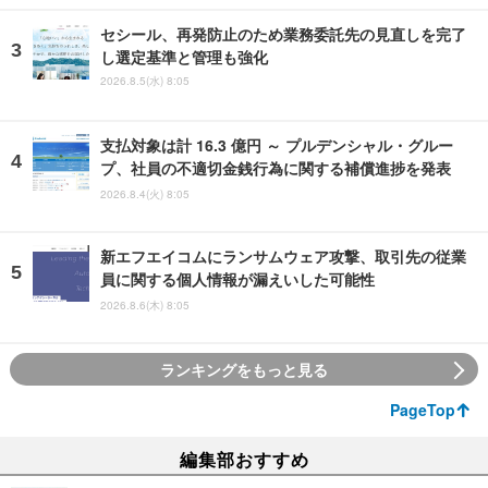
セシール、再発防止のため業務委託先の見直しを完了
し選定基準と管理も強化
2026.8.5(水) 8:05
支払対象は計 16.3 億円 ～ プルデンシャル・グルー
プ、社員の不適切金銭行為に関する補償進捗を発表
2026.8.4(火) 8:05
新エフエイコムにランサムウェア攻撃、取引先の従業
員に関する個人情報が漏えいした可能性
2026.8.6(木) 8:05
ランキングをもっと見る
PageTop
編集部おすすめ