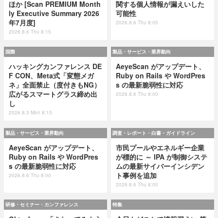
ほか [Scan PREMIUM Month
関する個人情報が漏えいした
ly Executive Summary 2026
可能性
年7月度]
2026.8.6 Thu 8:05
2026.8.6 Thu 8:15
国際
製品・サービス・業界動向
ハッキングカンファレンス DE
AeyeScan がアップデート、
F CON、Meta式「変態メガ
Ruby on Rails や WordPres
ネ」全面禁止（度付きもNG）
s の最新脆弱性に対応
広がるスマートグラス締め出
2026.8.6 Thu 8:00
し
2026.8.3 Mon 8:15
製品・サービス・業界動向
調査・レポート・白書・ガイドライン
AeyeScan がアップデート、
市民プールやエネルギー企業
Ruby on Rails や WordPres
が標的に ～ IPA が制御システ
s の最新脆弱性に対応
ムの最新サイバーインシデン
ト事例を追加
2026.8.6 Thu 8:00
2026.8.6 Thu 8:00
研修・セミナー・カンファレンス
特集