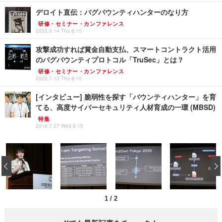
デロイト直伝：バグバウンティハンターのなり方
研修・セミナー・カンファレンス
2023.9.14 Thu 8:10
攻撃成功すれば賞金自動支払、スマートコントラクト活用
のバグバウンティプロトコル「TruSec」とは？
研修・セミナー・カンファレンス
2023.7.13 Thu 8:10
[インタビュー] 脆弱性を探す「バウンティハンター」を育
てる、高度サイバーセキュリティ人材育成の一環 (MBSD)
特集
2016.7.27 Wed 8:15
‹
1
/
2