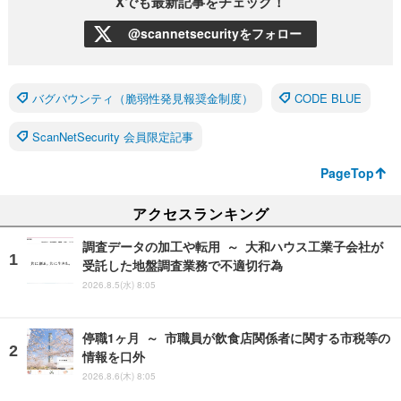
Xでも最新記事をチェック！
@scannetsecurityをフォロー
バグバウンティ（脆弱性発見報奨金制度）
CODE BLUE
ScanNetSecurity 会員限定記事
PageTop
アクセスランキング
調査データの加工や転用 ～ 大和ハウス工業子会社が
受託した地盤調査業務で不適切行為
2026.8.5(水) 8:05
停職1ヶ月 ～ 市職員が飲食店関係者に関する市税等の
情報を口外
2026.8.6(木) 8:05