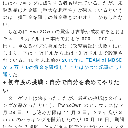
にはハッキングに成功する者も現れている。だが、未
踏製品ほど金脈（重大な脆弱性）が潜んでいるという
のは一攫千金を狙うの賞金稼ぎのセオリーかもしれな
い。
ちなみに Pwn2Own の賞金は攻撃が成功するとおよ
そ 4 ～ 6 万ドル（日本円でおよそ 600 ～ 900 万
円）。単なるバグの発見だけ（攻撃実証は失敗）には
じまり、下は 1 万ドルから上は 10 万ドルまで設定さ
れている。10 年以上前の
2013年に TEAM of MBSD
が 5 万ドルの賞金を獲得したことはかつて記事にした
通り
だ。
● 初年度の挑戦：自分で自分を褒めてやりた
い
ターゲットは決まった。だが、最初の挑戦はタイミ
ングが悪かったという。Pwn2Own のアナウンスは 7
月 28 日。申し込み期限は 11 月 2 日。ツァイ氏が S
onos のハッキングを開始したのが 10 月 15 日。期間
はたった 2 週間。そんな短期間でどれだけハッキング