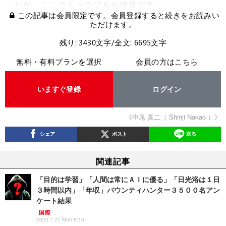
だが、ここでもトラブルが続発する。
この記事は会員限定です。会員登録すると続きをお読みい
ただけます。
残り: 3430文字/全文: 6695文字
無料・有料プランを選択
会員の方はこちら
いますぐ登録
ログイン
《中尾 真二（ Shinji Nakao ）》
シェア
ポスト
送る
関連記事
「目的は学習」「人間は常にＡＩに優る」「日光浴は１日
３時間以内」「年収」バウンティハンター３５００名アン
ケート結果
国際
2020.7.27 Mon 8:10