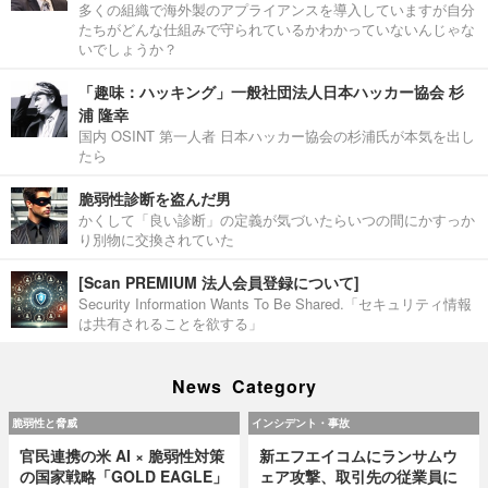
多くの組織で海外製のアプライアンスを導入していますが自分
たちがどんな仕組みで守られているかわかっていないんじゃな
いでしょうか？
「趣味：ハッキング」一般社団法人日本ハッカー協会 杉
浦 隆幸
国内 OSINT 第一人者 日本ハッカー協会の杉浦氏が本気を出し
たら
脆弱性診断を盗んだ男
かくして「良い診断」の定義が気づいたらいつの間にかすっか
り別物に交換されていた
[Scan PREMIUM 法人会員登録について]
Security Information Wants To Be Shared.「セキュリティ情報
は共有されることを欲する」
News Category
脆弱性と脅威
インシデント・事故
官民連携の米 AI × 脆弱性対策
新エフエイコムにランサムウ
の国家戦略「GOLD EAGLE」
ェア攻撃、取引先の従業員に