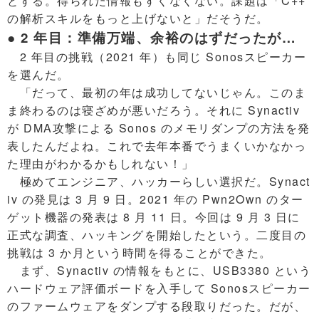
とする。得られた情報もすくなくない。課題は「C++
の解析スキルをもっと上げないと」だそうだ。
● 2 年目：準備万端、余裕のはずだったが…
2 年目の挑戦（2021 年）も同じ Sonosスピーカー
を選んだ。
「だって、最初の年は成功してないじゃん。このま
ま終わるのは寝ざめが悪いだろう。それに Synactiv
が DMA攻撃による Sonos のメモリダンプの方法を発
表したんだよね。これで去年本番でうまくいかなかっ
た理由がわかるかもしれない！」
極めてエンジニア、ハッカーらしい選択だ。Synact
iv の発見は 3 月 9 日。2021 年の Pwn2Own のター
ゲット機器の発表は 8 月 11 日。今回は 9 月 3 日に
正式な調査、ハッキングを開始したという。二度目の
挑戦は 3 か月という時間を得ることができた。
まず、Synactiv の情報をもとに、USB3380 という
ハードウェア評価ボードを入手して Sonosスピーカー
のファームウェアをダンプする段取りだった。だが、