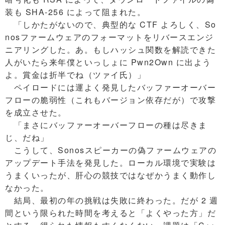
装も SHA-256 によって阻まれた。
「しかたがないので、典型的な CTF よろしく、So
nosファームウェアのフォーマットをリバースエンジ
ニアリングした。あ。もしハッシュ関数を解読できた
人がいたら来年僕といっしょに Pwn2Own に出よう
よ。賞金は折半でね（ツァイ氏）」
ペイロードには運よく発見したバッファーオーバー
フローの脆弱性（これもバージョン依存だが）で攻撃
を成立させた。
「まさにバッファーオーバーフローの種は尽きま
じ、だね」
こうして、Sonosスピーカーの偽ファームウェアの
アップデート手法を発見した。ローカル環境で実験は
うまくいったが、肝心の競技ではなぜかうまく動作し
なかった。
結局、最初の年の挑戦は失敗に終わった。だが 2 週
間という限られた時間を考えると「よくやった方」だ