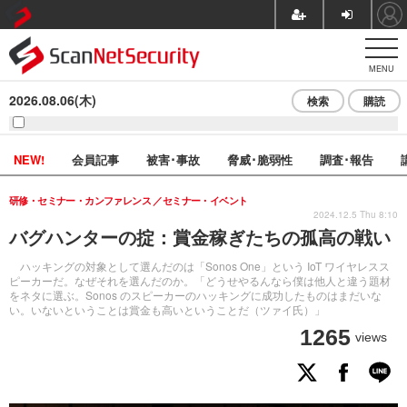
MENU
2026.08.06(木)
検索
購読
NEW!
会員記事
被害･事故
脅威･脆弱性
調査･報告
研修・セミナー・カンファレンス
セミナー・イベント
2024.12.5 Thu 8:10
バグハンターの掟：賞金稼ぎたちの孤高の戦い
ハッキングの対象として選んだのは「Sonos One」という IoT ワイヤレスス
ピーカーだ。なぜそれを選んだのか。「どうせやるんなら僕は他人と違う題材
をネタに選ぶ。Sonos のスピーカーのハッキングに成功したものはまだいな
い。いないということは賞金も高いということだ（ツァイ氏）」
1265
views