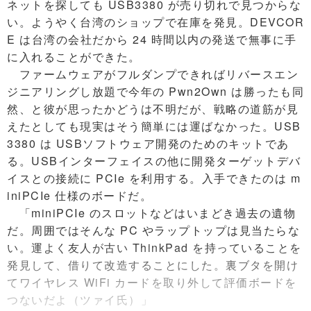
ネットを探しても USB3380 が売り切れで見つからな
い。ようやく台湾のショップで在庫を発見。DEVCOR
E は台湾の会社だから 24 時間以内の発送で無事に手
に入れることができた。
ファームウェアがフルダンプできればリバースエン
ジニアリングし放題で今年の Pwn2Own は勝ったも同
然、と彼が思ったかどうは不明だが、戦略の道筋が見
えたとしても現実はそう簡単には運ばなかった。USB
3380 は USBソフトウェア開発のためのキットであ
る。USBインターフェイスの他に開発ターゲットデバ
イスとの接続に PCIe を利用する。入手できたのは m
iniPCIe 仕様のボードだ。
「miniPCIe のスロットなどはいまどき過去の遺物
だ。周囲ではそんな PC やラップトップは見当たらな
い。運よく友人が古い ThinkPad を持っていることを
発見して、借りて改造することにした。裏ブタを開け
てワイヤレス WiFi カードを取り外して評価ボードを
つないだよ（ツァイ氏）」