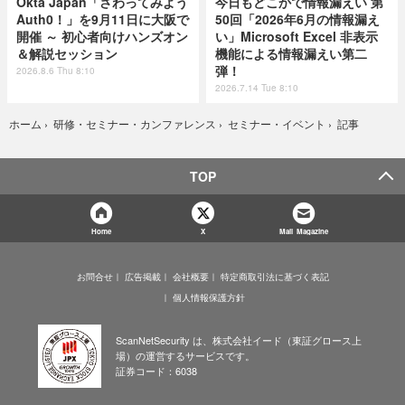
Okta Japan「さわってみよう
今日もどこかで情報漏えい 第
Auth0！」を9月11日に大阪で
50回「2026年6月の情報漏え
開催 ～ 初心者向けハンズオン
い」Microsoft Excel 非表示
＆解説セッション
機能による情報漏えい第二
弾！
2026.8.6 Thu 8:10
2026.7.14 Tue 8:10
記事
ホーム
›
研修・セミナー・カンファレンス
›
セミナー・イベント
›
TOP
Home
X
Mail Magazine
お問合せ
広告掲載
会社概要
特定商取引法に基づく表記
個人情報保護方針
ScanNetSecurity は、株式会社イード（東証グロース上
場）の運営するサービスです。
証券コード：6038