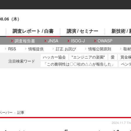
.08.06（木）
調査レポート / 白書
講演 / セミナー
新技術 /
調査報告書
JNSA
ISOG-J
OWASP
RSS
情報提供
訂正 お詫び
情報公開原則
取材
ハッカー協会
"エンジニアの楽園"
愛
賞金
注目検索ワード
「この脆弱性は〇〇社の△△が報告した」
ペン
ペーパー
›
記事
2024.11.7 Th