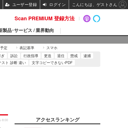
ユーザー登録
ログイン
こんにちは、ゲストさん
Scan PREMIUM 登録方法
 新製品･サービス / 業界動向
予定
表記基準
スマホ
稼ぎ
訴訟
行政指導
更迭
退任
懲戒
逮捕
テスト 診断 違い
文字コピーできないPDF
アクセスランキング
u 8:00