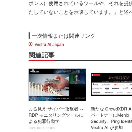
ポンスに使用されているツールや、それを提
たしていないことを示唆しています。」と述
一次情報または関連リンク
Vectra AI Japan
関連記事
まる見え サイバー攻撃者 ～
新たな CrowdXDR All
RDP モニタリングツールに
パートナーにMenlo
よる犯罪行動学
Security、Ping Ident
Vectra AI が参加
2024.10.11 Fri 8:10