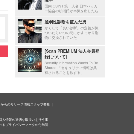
国内 OSINT 第一人者 日本ハッカ
ー協会の杉浦氏が本気を出したら
脆弱性診断を盗んだ男
かくして「良い診断」の定義が気
づいたらいつの間にかすっかり別
物に交換されていた
[Scan PREMIUM 法人会員登
録について]
Security Information Wants To Be
Shared.「セキュリティ情報は共
有されることを欲する」
ドからのリリース情報
スタッフ募集
個人情報の適切な取扱いを行う事
れるプライバシーマークの付与認