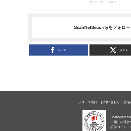
2022.7.12 Tue 8:00
ScanNetSecurityをフォ
シェア
ポスト
リリース窓口・お問い合わせ
広告
ScanNetS
上場）の運営
証券コード：6