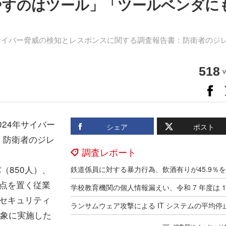
増やすのはツール」「ツールベンダに
「2024年サイバー脅威の検知とレスポンスに関する調査報告書：防衛者のジ
518
v
2024年サイバー
シェア
ポスト
：防衛者のジレ
調査レポート
（850人）、
拠点を置く従業
Tセキュリティ
対象に実施した