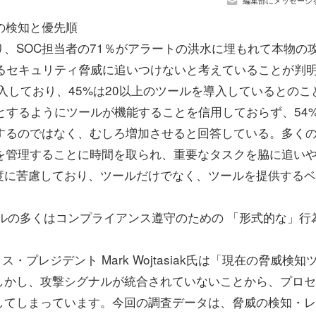
編集部にメッセージ
の検知と優先順
、SOC担当者の71％がアラートの洪水に埋もれて本物の
るセキュリティ脅威に追いつけないと考えていることが判
導入しており、45%は20以上のツールを導入しているとのこ
とするようにツールが機能することを信用しておらず、54
するのではなく、むしろ増加させると回答している。多く
を管理することに時間を取られ、重要なタスクを脇に追い
度に苦慮しており、ツールだけでなく、ツールを提供するベ
ルの多くはコンプライアンス遵守のための 「形式的な」行
ス・プレジデント Mark Wojtasiak氏は「現在の脅威検知
しかし、攻撃シグナルが統合されていないことから、プロセ
してしまっています。今回の調査データは、脅威の検知・レ