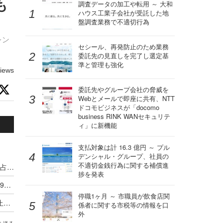
も
調査データの加工や転用 ～ 大和
ハウス工業子会社が受託した地
盤調査業務で不適切行為
レン
セシール、再発防止のため業務
委託先の見直しを完了し選定基
準と管理も強化
iews
委託先やグループ会社の脅威を
Webとメールで即座に共有、NTT
ドコモビジネスが「docomo
business RINK WANセキュリテ
ィ」に新機能
支払対象は計 16.3 億円 ～ プル
デンシャル・グループ、社員の
不適切金銭行為に関する補償進
鉄道係員に対する暴力行為、飲酒有りが45.9％を占め 加害者年齢は60代以上が最多
捗を発表
学校教育機関の個人情報漏えい、令和 7 年度は 190件 のべ 31万人超に
停職1ヶ月 ～ 市職員が飲食店関
ランサムウェア攻撃による IT システムの平均停止期間は 45 日間 ～ 東京海上ディーアール調査
係者に関する市税等の情報を口
外