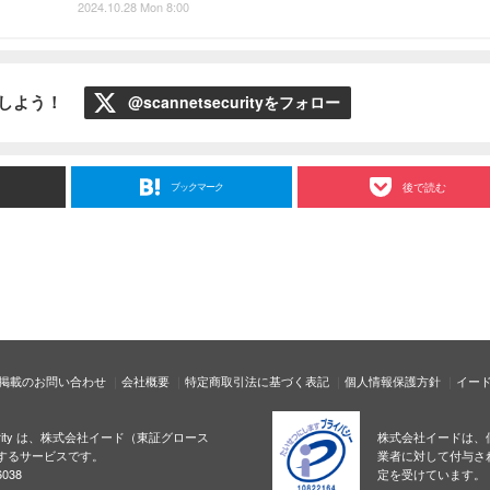
2024.10.28 Mon 8:00
ローしよう！
@scannetsecurityをフォロー
ブックマーク
後で読む
掲載のお問い合わせ
会社概要
特定商取引法に基づく表記
個人情報保護方針
イー
ecurity は、株式会社イード（東証グロース
株式会社イードは、
するサービスです。
業者に対して付与さ
038
定を受けています。