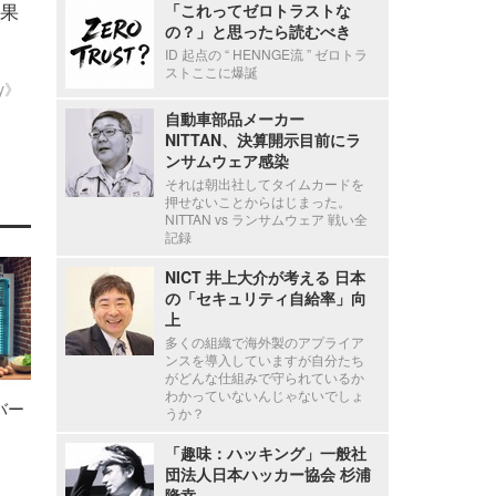
果
「これってゼロトラストな
の？」と思ったら読むべき
ID 起点の “ HENNGE流 ” ゼロトラ
ストここに爆誕
ty》
自動車部品メーカー
NITTAN、決算開示目前にラ
ンサムウェア感染
それは朝出社してタイムカードを
押せないことからはじまった。
NITTAN vs ランサムウェア 戦い全
記録
NICT 井上大介が考える 日本
の「セキュリティ自給率」向
上
多くの組織で海外製のアプライア
ンスを導入していますが自分たち
がどんな仕組みで守られているか
わかっていないんじゃないでしょ
バー
うか？
「趣味：ハッキング」一般社
団法人日本ハッカー協会 杉浦
隆幸