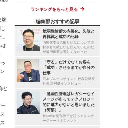
を送る
ランキングをもっと見る
攻撃
編集部おすすめ記事
明し
脆弱性診断の内製化、失敗と
と。
再挑戦と成功の記録
内製化支援の取り組みについて取
%は
材させて欲しいと頼んでいたのだ
が毎回返事は芳しくなかった
の
やっ
「守る」だけでなくお客を
「成功」させるまでが自分の
ン
仕事
日本プルーフポイント 代表取締役
社長 野村健インタビュー
為と
「脆弱性管理はレガシーなイ
メージがあってテクノロジー
ツー
的に魅力がないと思いました
（阿部）」
ス
Tenable 阿部淳平が語るエクスポ
ージャーマネジメント
ス