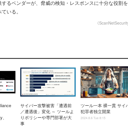
供するベンダーが、脅威の検知・レスポンスに十分な役割を
べている。
《ScanNetSecuri
iance
サイバー攻撃被害「遭遇前
ツール一本 裸一貫 サイ
／遭遇後」変化 ～ ツールよ
犯罪者独立開業
ity、
りポリシーや専門部署が大
2024.8.6 Tue 8:15
事