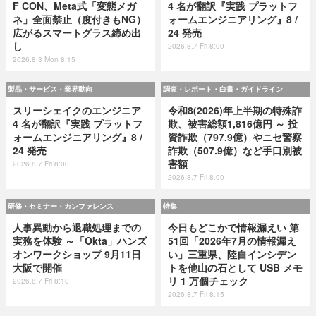
F CON、Meta式「変態メガ
4 名が翻訳『実践 プラットフ
ネ」全面禁止（度付きもNG）
ォームエンジニアリング』8 /
広がるスマートグラス締め出
24 発売
し
2026.8.7 Fri 8:00
2026.8.3 Mon 8:15
製品・サービス・業界動向
調査・レポート・白書・ガイドライン
スリーシェイクのエンジニア
令和8(2026)年上半期の特殊詐
4 名が翻訳『実践 プラットフ
欺、被害総額1,816億円 ～ 投
ォームエンジニアリング』8 /
資詐欺（797.9億）やニセ警察
24 発売
詐欺（507.9億）など手口別被
害額
2026.8.7 Fri 8:00
2026.8.7 Fri 8:00
研修・セミナー・カンファレンス
特集
人事異動から退職処理までの
今日もどこかで情報漏えい 第
実務を体験 ～「Okta」ハンズ
51回「2026年7月の情報漏え
オンワークショップ 9月11日
い」三重県、陸自インシデン
大阪で開催
トを他山の石として USB メモ
リ 1 万個チェック
2026.8.7 Fri 8:10
2026.8.7 Fri 8:15