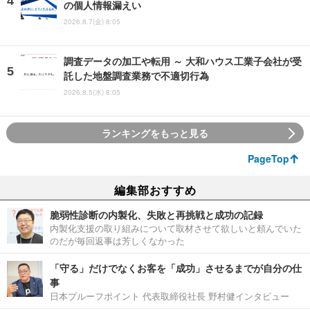
の個人情報漏えい
2026.8.7(金) 8:05
調査データの加工や転用 ～ 大和ハウス工業子会社が受
託した地盤調査業務で不適切行為
2026.8.5(水) 8:05
ランキングをもっと見る
PageTop
編集部おすすめ
脆弱性診断の内製化、失敗と再挑戦と成功の記録
内製化支援の取り組みについて取材させて欲しいと頼んでいた
のだが毎回返事は芳しくなかった
「守る」だけでなくお客を「成功」させるまでが自分の仕
事
日本プルーフポイント 代表取締役社長 野村健インタビュー