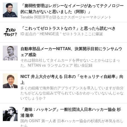
「脆弱性管理はレガシーなイメージがあってテクノロジー
的に魅力がないと思いました（阿部）」
Tenable 阿部淳平が語るエクスポージャーマネジメント
「これってゼロトラストなの？」と思ったら読むべき
ID 起点の “ HENNGE流 ” ゼロトラストここに爆誕
自動車部品メーカーNITTAN、決算開示目前にランサムウ
ェア感染
それは朝出社してタイムカードを押せないことからはじまっ
た。NITTAN vs ランサムウェア 戦い全記録
NICT 井上大介が考える 日本の「セキュリティ自給率」向
上
多くの組織で海外製のアプライアンスを導入していますが自分
たちがどんな仕組みで守られているかわかっていないんじゃな
いでしょうか？
「趣味：ハッキング」一般社団法人日本ハッカー協会 杉
浦 隆幸
国内 OSINT 第一人者 日本ハッカー協会の杉浦氏が本気を出し
たら