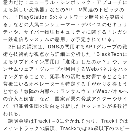
意力だけ：ニューラル・シンボリック・アプローチに
よる新しい変換器」などのAI/LLM関連のトピックの
他、「PlayStation 5のネットワーク暗号化を突破す
る」などの人気コンシューマー・デバイスのセキュリ
ティや、サイバー物理セキュリティに関する「レガシ
ー鉄道信号システムの悪用」が予定されている。
2日目の講演は、DNSの悪用するAPTグループの戦
術を技術的な視点から詳細に分析した「BlackTechに
よるサブドメイン悪用は「進化」したのか？」や、ラ
ンサムウェア・グループが利用するWebパネルをハッ
キングすることで、犯罪者の活動を妨害するとともに
背後にいるオペレーターを特定する手がかりを得よう
とする「敵陣の内部へ：ランサムウェアWebパネルへ
の介入と妨害」など、国家背景の脅威アクターやサイ
バー犯罪者集団の動向を分析したセッションが多数行
われる。
講演会場はTrack1～3に分かれており、Track1では
メイントラックの講演、Track2では25歳以下のスピー