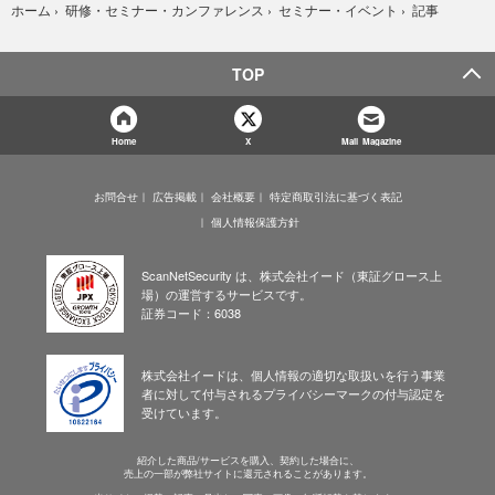
記事
ホーム
›
研修・セミナー・カンファレンス
›
セミナー・イベント
›
TOP
Home
X
Mail Magazine
お問合せ
広告掲載
会社概要
特定商取引法に基づく表記
個人情報保護方針
ScanNetSecurity は、株式会社イード（東証グロース上
場）の運営するサービスです。
証券コード：6038
株式会社イードは、個人情報の適切な取扱いを行う事業
者に対して付与されるプライバシーマークの付与認定を
受けています。
紹介した商品/サービスを購入、契約した場合に、
売上の一部が弊社サイトに還元されることがあります。