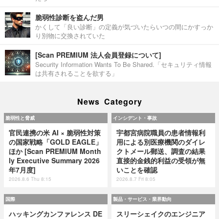
脆弱性診断を盗んだ男
かくして「良い診断」の定義が気づいたらいつの間にかすっか
り別物に交換されていた
[Scan PREMIUM 法人会員登録について]
Security Information Wants To Be Shared.「セキュリティ情報
は共有されることを欲する」
News Category
脆弱性と脅威
インシデント・事故
官民連携の米 AI × 脆弱性対策
宇都宮病院職員の患者情報利
の国家戦略「GOLD EAGLE」
用による別医療機関のダイレ
ほか [Scan PREMIUM Month
クトメール郵送、調査の結果
ly Executive Summary 2026
直接的金銭的利益の受領が無
年7月度]
いことを確認
2026.8.6 Thu 8:15
2026.8.7 Fri 8:05
国際
製品・サービス・業界動向
ハッキングカンファレンス DE
スリーシェイクのエンジニア