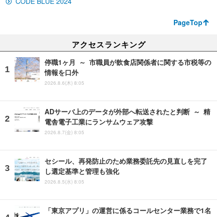
CODE BLUE 2024
PageTop
アクセスランキング
停職1ヶ月 ～ 市職員が飲食店関係者に関する市税等の
情報を口外
2026.8.6(木) 8:05
ADサーバ上のデータが外部へ転送されたと判断 ～ 精
電舎電子工業にランサムウェア攻撃
2026.8.7(金) 8:05
セシール、再発防止のため業務委託先の見直しを完了
し選定基準と管理も強化
2026.8.5(水) 8:05
「東京アプリ」の運営に係るコールセンター業務で1名