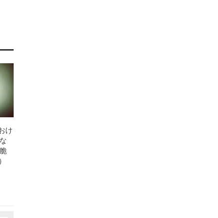
 におけ
な
脆
t）