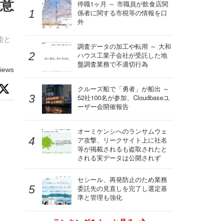
任意
停職1ヶ月 ～ 市職員が飲食店関
係者に関する市税等の情報を口
外
可能と
調査データの加工や転用 ～ 大和
ハウス工業子会社が受託した地
盤調査業務で不適切行為
iews
クルーズ船で「勇者」が船出 ～
52社100名が参加、Cloudbaseユ
ーザー会開催報告
オーミケンシへのランサムウェ
ア攻撃、リークサイト上に社名
等が掲載されるも盗取されたと
される実データは公開されず
セシール、再発防止のため業務
委託先の見直しを完了し選定基
準と管理も強化