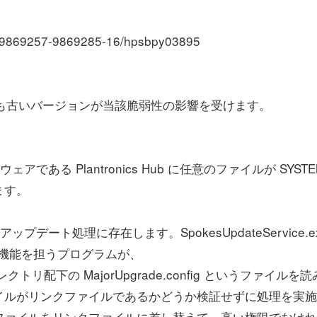
sh_9869257-9869285-16/hpsbpy03895
5.2 よりも古いバージョンが当該脆弱性の影響を受けます。
ある Plantronics Hub に任意のファイルが SYSTE
ます。
アップデート処理に存在します。SpokesUpdateService.e
ート機能を担うプログラムが、
s3G ディレクトリ配下の MajorUpgrade.config というファイルを
イルがリンクファイルであるかどうか検証せずに処理を実施
ファイルをリンクファイルに差し替えて、高い権限でなけれ