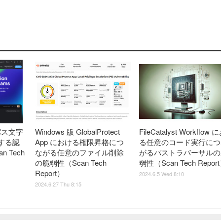
るパス文字
Windows 版 GlobalProtect
FileCatalyst Workflow
する認
App における権限昇格につ
る任意のコード実行につ
 Tech
ながる任意のファイル削除
がるパストラバーサルの
の脆弱性（Scan Tech
弱性（Scan Tech Repor
Report）
2024.6.5 Wed 8:10
2024.6.27 Thu 8:15