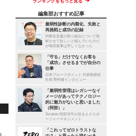
ランキングをもっと見る
編集部おすすめ記事
脆弱性診断の内製化、失敗と
再挑戦と成功の記録
内製化支援の取り組みについて取
材させて欲しいと頼んでいたのだ
が毎回返事は芳しくなかった
「守る」だけでなくお客を
「成功」させるまでが自分の
仕事
日本プルーフポイント 代表取締役
社長 野村健インタビュー
「脆弱性管理はレガシーなイ
メージがあってテクノロジー
的に魅力がないと思いました
（阿部）」
Tenable 阿部淳平が語るエクスポ
ージャーマネジメント
「これってゼロトラストな
Microsoft Windows OS における管理者権限の奪取につながる ATBroker.exe の特権動作での検証不備（Scan Tech Report）
の？」と思ったら読むべき