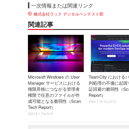
一次情報または関連リンク
株式会社ラック デジタルペンテスト部
関連記事
Microsoft Windows の User
TeamCity におけ
Manager サービスにおける
列処理の不備に起因
権限昇格につながる管理者
証回避の脆弱性（Scan
権限で任意のファイルが作
Report）
成可能となる脆弱性（Scan
2024.7.18 Thu 8:10
Tech Report）
2024.8.1 Thu 8:10