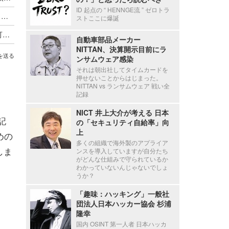
ID 起点の “ HENNGE流 ” ゼロトラ
Nginx UI における認証されていない利用者がバックアップファイルのダウンロードが可能となる脆弱性（Scan Tech Report）
ストここに爆誕
Wazuh における遠隔からの任意のコード実行が可能となるシリアライズデータの検証不備（Scan Tech Report）
自動車部品メーカー
NITTAN、決算開示目前にラ
を送る
ンサムウェア感染
それは朝出社してタイムカードを
押せないことからはじまった。
NITTAN vs ランサムウェア 戦い全
記録
NICT 井上大介が考える 日本
記
の「セキュリティ自給率」向
上
めの
多くの組織で海外製のアプライア
しま
ンスを導入していますが自分たち
がどんな仕組みで守られているか
わかっていないんじゃないでしょ
うか？
「趣味：ハッキング」一般社
団法人日本ハッカー協会 杉浦
隆幸
国内 OSINT 第一人者 日本ハッカ