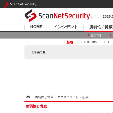
ScanNetSecurity
2026
HOME
インシデント
脆弱性 / 脅威
脆弱性
新着
TOP 100
X
ホーム
›
脆弱性と脅威
›
エクスプロイト
›
記事
脆弱性と脅威