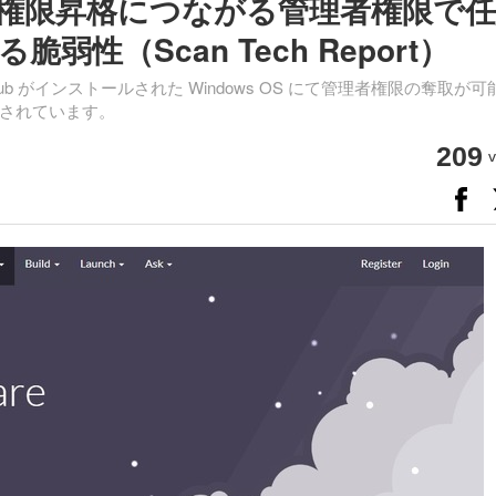
 における権限昇格につながる管理者権限で
性（Scan Tech Report）
ics Hub がインストールされた Windows OS にて管理者権限の奪取が
されています。
209
v