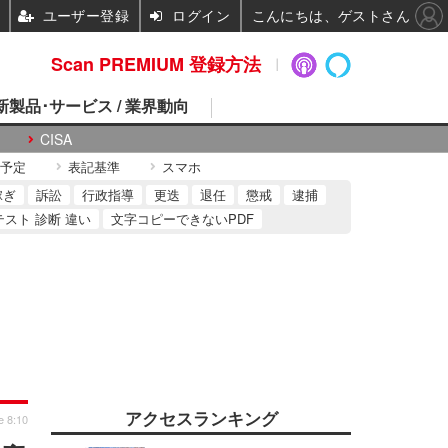
ユーザー登録
ログイン
こんにちは、ゲストさん
Scan PREMIUM 登録方法
 新製品･サービス / 業界動向
CISA
予定
表記基準
スマホ
稼ぎ
訴訟
行政指導
更迭
退任
懲戒
逮捕
テスト 診断 違い
文字コピーできないPDF
アクセスランキング
e 8:10