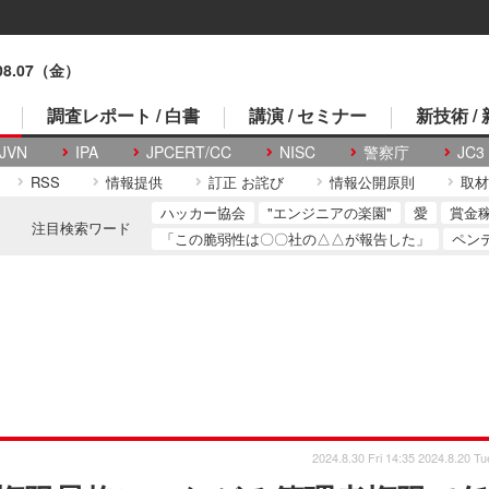
.08.07（金）
調査レポート / 白書
講演 / セミナー
新技術 /
JVN
IPA
JPCERT/CC
NISC
警察庁
JC3
RSS
情報提供
訂正 お詫び
情報公開原則
取材
ハッカー協会
"エンジニアの楽園"
愛
賞金
注目検索ワード
「この脆弱性は〇〇社の△△が報告した」
ペン
2024.8.30 Fri 14:35
2024.8.20 Tu