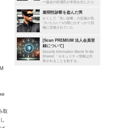
ー協会の杉浦氏が本気を出したら
脆弱性診断を盗んだ男
かくして「良い診断」の定義が気
づいたらいつの間にかすっかり別
物に交換されていた
[Scan PREMIUM 法人会員登
録について]
Security Information Wants To Be
Shared.「セキュリティ情報は共
有されることを欲する」
M
xe
読み取
し
ば