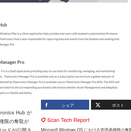
シェア
ポスト
nics Hub が
Scan Tech Report
理者権限の奪取が
コードが公開さ