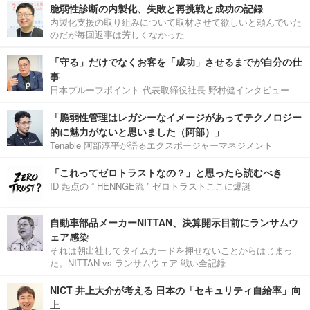
脆弱性診断の内製化、失敗と再挑戦と成功の記録
内製化支援の取り組みについて取材させて欲しいと頼んでいた
のだが毎回返事は芳しくなかった
「守る」だけでなくお客を「成功」させるまでが自分の仕
事
日本プルーフポイント 代表取締役社長 野村健インタビュー
「脆弱性管理はレガシーなイメージがあってテクノロジー
的に魅力がないと思いました（阿部）」
Tenable 阿部淳平が語るエクスポージャーマネジメント
「これってゼロトラストなの？」と思ったら読むべき
ID 起点の “ HENNGE流 ” ゼロトラストここに爆誕
自動車部品メーカーNITTAN、決算開示目前にランサムウ
ェア感染
それは朝出社してタイムカードを押せないことからはじまっ
た。NITTAN vs ランサムウェア 戦い全記録
NICT 井上大介が考える 日本の「セキュリティ自給率」向
上