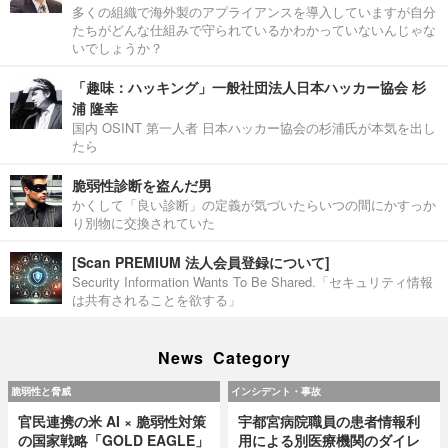
多くの組織で海外製のアプライアンスを導入していますが自分
たちがどんな仕組みで守られているかわかっていないんじゃな
いでしょうか？
「趣味：ハッキング」一般社団法人日本ハッカー協会 杉
浦 隆幸
国内 OSINT 第一人者 日本ハッカー協会の杉浦氏が本気を出し
たら
脆弱性診断を盗んだ男
かくして「良い診断」の定義が気づいたらいつの間にかすっか
り別物に交換されていた
[Scan PREMIUM 法人会員登録について]
Security Information Wants To Be Shared.「セキュリティ情報
は共有されることを欲する」
News Category
脆弱性と脅威
インシデント・事故
官民連携の米 AI × 脆弱性対策
宇都宮病院職員の患者情報利
の国家戦略「GOLD EAGLE」
用による別医療機関のダイレ