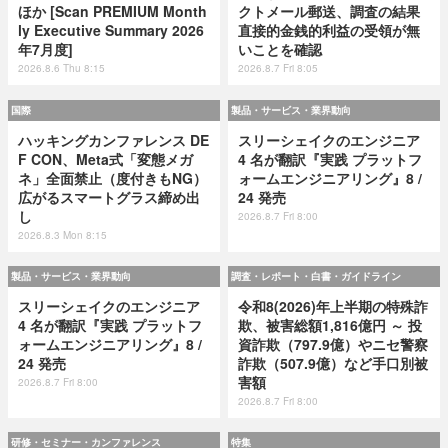
ほか [Scan PREMIUM Month
クトメール郵送、調査の結果
ly Executive Summary 2026
直接的金銭的利益の受領が無
年7月度]
いことを確認
2026.8.6 Thu 8:15
2026.8.7 Fri 8:05
国際
製品・サービス・業界動向
ハッキングカンファレンス DE
スリーシェイクのエンジニア
F CON、Meta式「変態メガ
4 名が翻訳『実践 プラットフ
ネ」全面禁止（度付きもNG）
ォームエンジニアリング』8 /
広がるスマートグラス締め出
24 発売
し
2026.8.7 Fri 8:00
2026.8.3 Mon 8:15
製品・サービス・業界動向
調査・レポート・白書・ガイドライン
スリーシェイクのエンジニア
令和8(2026)年上半期の特殊詐
4 名が翻訳『実践 プラットフ
欺、被害総額1,816億円 ～ 投
ォームエンジニアリング』8 /
資詐欺（797.9億）やニセ警察
24 発売
詐欺（507.9億）など手口別被
害額
2026.8.7 Fri 8:00
2026.8.7 Fri 8:00
研修・セミナー・カンファレンス
特集