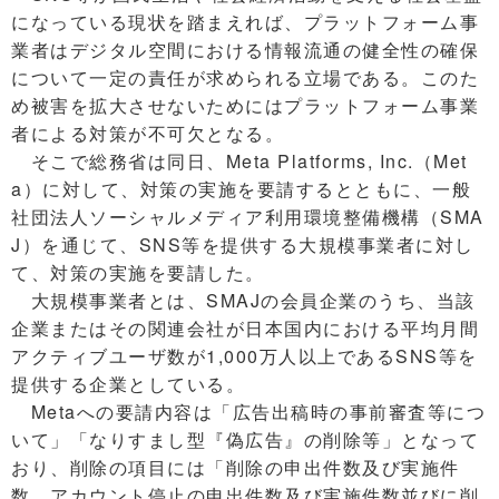
になっている現状を踏まえれば、プラットフォーム事
業者はデジタル空間における情報流通の健全性の確保
について一定の責任が求められる立場である。このた
め被害を拡大させないためにはプラットフォーム事業
者による対策が不可欠となる。
そこで総務省は同日、Meta Platforms, Inc.（Met
a）に対して、対策の実施を要請するとともに、一般
社団法人ソーシャルメディア利用環境整備機構（SMA
J）を通じて、SNS等を提供する大規模事業者に対し
て、対策の実施を要請した。
大規模事業者とは、SMAJの会員企業のうち、当該
企業またはその関連会社が日本国内における平均月間
アクティブユーザ数が1,000万人以上であるSNS等を
提供する企業としている。
Metaへの要請内容は「広告出稿時の事前審査等につ
いて」「なりすまし型『偽広告』の削除等」となって
おり、削除の項目には「削除の申出件数及び実施件
数、アカウント停止の申出件数及び実施件数並びに削