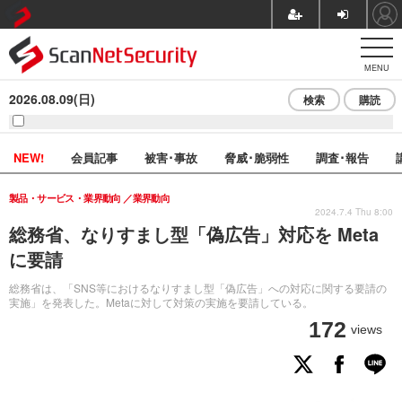
MENU
2026.08.09(日)
検索
購読
NEW!
会員記事
被害･事故
脅威･脆弱性
調査･報告
製品・サービス・業界動向
業界動向
2024.7.4 Thu 8:00
総務省、なりすまし型「偽広告」対応を Meta
に要請
総務省は、「SNS等におけるなりすまし型「偽広告」への対応に関する要請の
実施」を発表した。Metaに対して対策の実施を要請している。
172
views