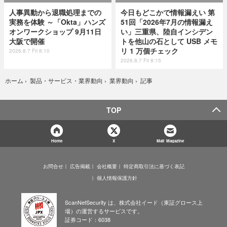
人事異動から退職処理までの
今日もどこかで情報漏えい 第
実務を体験 ～「Okta」ハンズ
51回「2026年7月の情報漏え
オンワークショップ 9月11日
い」三重県、陸自インシデン
大阪で開催
トを他山の石として USB メモ
リ 1 万個チェック
2026.8.7 Fri 8:10
2026.8.7 Fri 8:15
記事
ホーム
›
製品・サービス・業界動向
›
業界動向
›
TOP
Home
X
Mail Magazine
お問合せ
広告掲載
会社概要
特定商取引法に基づく表記
個人情報保護方針
ScanNetSecurity は、株式会社イード（東証グロース上
場）の運営するサービスです。
証券コード：6038