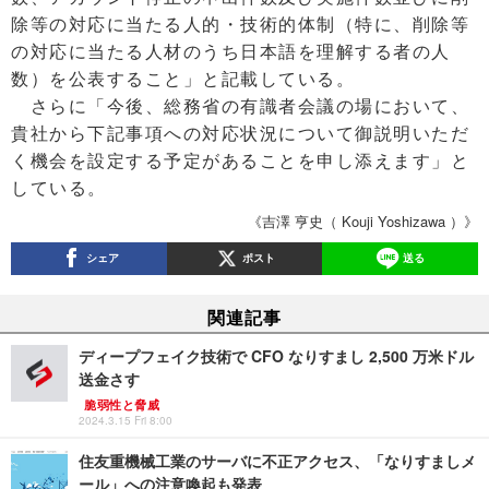
除等の対応に当たる人的・技術的体制（特に、削除等
の対応に当たる人材のうち日本語を理解する者の人
数）を公表すること」と記載している。
さらに「今後、総務省の有識者会議の場において、
貴社から下記事項への対応状況について御説明いただ
く機会を設定する予定があることを申し添えます」と
している。
《吉澤 亨史（ Kouji Yoshizawa ）》
シェア
ポスト
送る
関連記事
ディープフェイク技術で CFO なりすまし 2,500 万米ドル
送金さす
脆弱性と脅威
2024.3.15 Fri 8:00
住友重機械工業のサーバに不正アクセス、「なりすましメ
ール」への注意喚起も発表