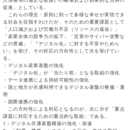
促進」としている。
これらの理念・原則に則って多様な幸せが実現でき
る社会を目指すわけだが、そのための重要課題として
「人口減少および労働力不足（リソースの逼迫）」
「産業全体の競争力の低下」「災害やサイバー攻撃な
どの脅威」「『デジタル化』に対する不安やためら
い」を挙げ、その対応の方向性として次を挙げてい
る。
・デジタル産業基盤の強化
・「デジタル化」が「当たり前」となる取組の強化
・データ連携による持続可能性の強化
・国と地方が共通利用できるデジタル基盤の整備・運
用
・国際連携の強化
この方向性による対応となるのが、次に示す「重点
課題に対応するための重点的な取組」である。
1：デジタル共通基盤構築の強化・加速