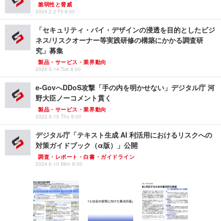
脆弱性と脅威
2024.2.2 Fri 8:00
「セキュリティ・バイ・デザインの浸透を目的としたビジ
ネス/リスクオーナー等実践研修の構築にかかる調査研
究」募集
製品・サービス・業界動向
2024.5.14 Tue 8:00
e-GovへDDoS攻撃「手の内を明かせない」デジタル庁 河
野大臣ノーコメント貫く
製品・サービス・業界動向
2022.9.15 Thu 8:00
デジタル庁「テキスト生成 AI 利活用におけるリスクへの
対策ガイドブック（α版）」公開
調査・レポート・白書・ガイドライン
2024.6.10 Mon 8:00