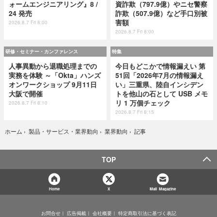
ォームエンジニアリング』8 /
資詐欺（797.9億）やニセ警察
24 発売
詐欺（507.9億）など手口別被
害額
2026.8.7 Fri 8:00
2026.8.7 Fri 8:00
研修・セミナー・カンファレンス
特集
人事異動から退職処理までの
今日もどこかで情報漏えい 第
実務を体験 ～「Okta」ハンズ
51回「2026年7月の情報漏え
オンワークショップ 9月11日
い」三重県、陸自インシデン
大阪で開催
トを他山の石として USB メモ
リ 1 万個チェック
2026.8.7 Fri 8:10
2026.8.7 Fri 8:15
記事
ホーム
›
製品・サービス・業界動向
›
業界動向
›
TOP
Home
X
Mail Magazine
お問合せ
広告掲載
会社概要
特定商取引法に基づく表記