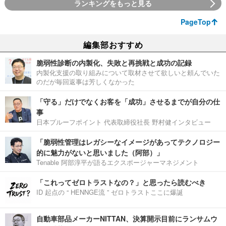
ランキングをもっと見る
PageTop
編集部おすすめ
脆弱性診断の内製化、失敗と再挑戦と成功の記録
内製化支援の取り組みについて取材させて欲しいと頼んでいた
のだが毎回返事は芳しくなかった
「守る」だけでなくお客を「成功」させるまでが自分の仕
事
日本プルーフポイント 代表取締役社長 野村健インタビュー
「脆弱性管理はレガシーなイメージがあってテクノロジー
的に魅力がないと思いました（阿部）」
Tenable 阿部淳平が語るエクスポージャーマネジメント
「これってゼロトラストなの？」と思ったら読むべき
ID 起点の “ HENNGE流 ” ゼロトラストここに爆誕
自動車部品メーカーNITTAN、決算開示目前にランサムウ