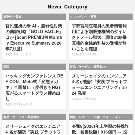
News Category
脆弱性と脅威
インシデント・事故
官民連携の米 AI × 脆弱性対策
宇都宮病院職員の患者情報利
の国家戦略「GOLD EAGLE」
用による別医療機関のダイレ
ほか [Scan PREMIUM Month
クトメール郵送、調査の結果
ly Executive Summary 2026
直接的金銭的利益の受領が無
年7月度]
いことを確認
2026.8.6 Thu 8:15
2026.8.7 Fri 8:05
国際
製品・サービス・業界動向
ハッキングカンファレンス DE
スリーシェイクのエンジニア
F CON、Meta式「変態メガ
4 名が翻訳『実践 プラットフ
ネ」全面禁止（度付きもNG）
ォームエンジニアリング』8 /
広がるスマートグラス締め出
24 発売
し
2026.8.7 Fri 8:00
2026.8.3 Mon 8:15
製品・サービス・業界動向
調査・レポート・白書・ガイドライン
スリーシェイクのエンジニア
令和8(2026)年上半期の特殊詐
4 名が翻訳『実践 プラットフ
欺、被害総額1,816億円 ～ 投