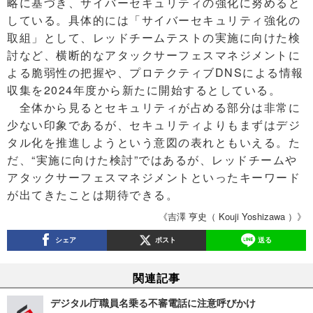
略に基づき、サイバーセキュリティの強化に努めると
している。具体的には「サイバーセキュリティ強化の
取組」として、レッドチームテストの実施に向けた検
討など、横断的なアタックサーフェスマネジメントに
よる脆弱性の把握や、プロテクティブDNSによる情報
収集を2024年度から新たに開始するとしている。
全体から見るとセキュリティが占める部分は非常に
少ない印象であるが、セキュリティよりもまずはデジ
タル化を推進しようという意図の表れともいえる。た
だ、“実施に向けた検討”ではあるが、レッドチームや
アタックサーフェスマネジメントといったキーワード
が出てきたことは期待できる。
《吉澤 亨史（ Kouji Yoshizawa ）》
シェア
ポスト
送る
関連記事
デジタル庁職員名乗る不審電話に注意呼びかけ