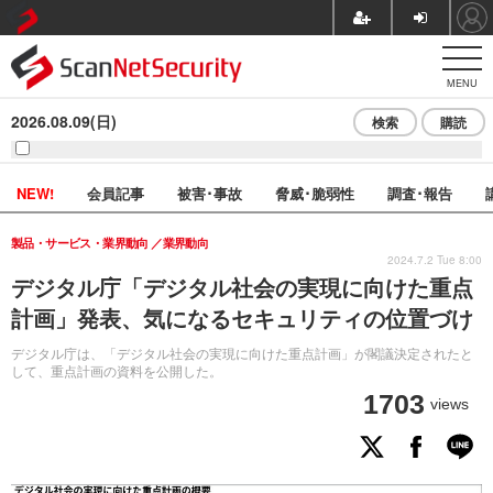
MENU
2026.08.09(日)
検索
購読
NEW!
会員記事
被害･事故
脅威･脆弱性
調査･報告
製品・サービス・業界動向
業界動向
2024.7.2 Tue 8:00
デジタル庁「デジタル社会の実現に向けた重点
計画」発表、気になるセキュリティの位置づけ
デジタル庁は、「デジタル社会の実現に向けた重点計画」が閣議決定されたと
して、重点計画の資料を公開した。
1703
views