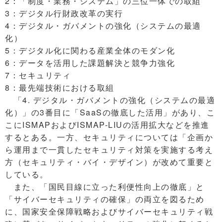
2：「制度・業務・システム」の三位一体での取組
3：デジタル行財政改革の実行
4：デジタル・ガバメントの強化（システムの最適
化）
5：デジタル化に関わる産業全体のモダン化
6：データを活用した課題解決と競争力強化
7：セキュリティ
8：最先端技術における取組
「4. デジタル・ガバメントの強化（システムの最適
化）」の3番目に「SaaSの徹底した活用」があり、こ
こにISMAPおよびISMAP-LIUの活用拡大などを推進
するとある。一方、セキュリティについては「企画か
ら運用まで一貫したセキュリティ対策を実施する考え
方（セキュリティ・バイ・デザイン）が改めて重要と
している。
また、「国民目線に立った利便性向上の徹底」と
「サイバーセキュリティの確保」の両立を図るため
に、国家安全保障戦略およびサイバーセキュリティ戦