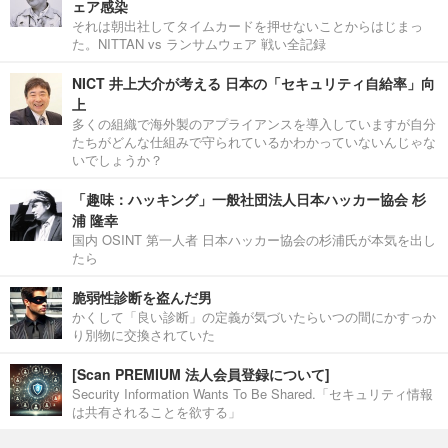
ェア感染
それは朝出社してタイムカードを押せないことからはじまっ
た。NITTAN vs ランサムウェア 戦い全記録
NICT 井上大介が考える 日本の「セキュリティ自給率」向
上
多くの組織で海外製のアプライアンスを導入していますが自分
たちがどんな仕組みで守られているかわかっていないんじゃな
いでしょうか？
「趣味：ハッキング」一般社団法人日本ハッカー協会 杉
浦 隆幸
国内 OSINT 第一人者 日本ハッカー協会の杉浦氏が本気を出し
たら
脆弱性診断を盗んだ男
かくして「良い診断」の定義が気づいたらいつの間にかすっか
り別物に交換されていた
[Scan PREMIUM 法人会員登録について]
Security Information Wants To Be Shared.「セキュリティ情報
は共有されることを欲する」