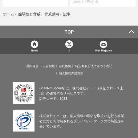
2026.8.7 Fri 8:15
記事
ホーム
›
脆弱性と脅威
›
脅威動向
›
TOP
Home
X
Mail Magazine
お問合せ
広告掲載
会社概要
特定商取引法に基づく表記
個人情報保護方針
ScanNetSecurity は、株式会社イード（東証グロース上
場）の運営するサービスです。
証券コード：6038
株式会社イードは、個人情報の適切な取扱いを行う事業
者に対して付与されるプライバシーマークの付与認定を
受けています。