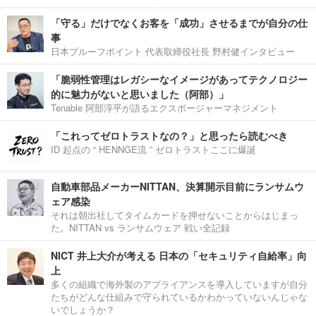
「守る」だけでなくお客を「成功」させるまでが自分の仕
事
日本プルーフポイント 代表取締役社長 野村健インタビュー
「脆弱性管理はレガシーなイメージがあってテクノロジー
的に魅力がないと思いました（阿部）」
Tenable 阿部淳平が語るエクスポージャーマネジメント
「これってゼロトラストなの？」と思ったら読むべき
ID 起点の “ HENNGE流 ” ゼロトラストここに爆誕
自動車部品メーカーNITTAN、決算開示目前にランサムウ
ェア感染
それは朝出社してタイムカードを押せないことからはじまっ
た。NITTAN vs ランサムウェア 戦い全記録
NICT 井上大介が考える 日本の「セキュリティ自給率」向
上
多くの組織で海外製のアプライアンスを導入していますが自分
たちがどんな仕組みで守られているかわかっていないんじゃな
いでしょうか？