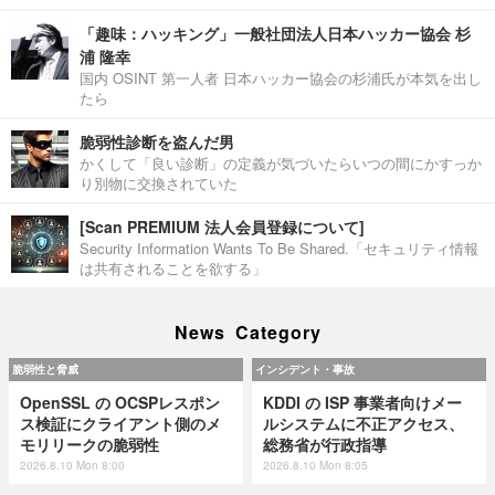
「趣味：ハッキング」一般社団法人日本ハッカー協会 杉
浦 隆幸
国内 OSINT 第一人者 日本ハッカー協会の杉浦氏が本気を出し
たら
脆弱性診断を盗んだ男
かくして「良い診断」の定義が気づいたらいつの間にかすっか
り別物に交換されていた
[Scan PREMIUM 法人会員登録について]
Security Information Wants To Be Shared.「セキュリティ情報
は共有されることを欲する」
News Category
脆弱性と脅威
インシデント・事故
OpenSSL の OCSPレスポン
KDDI の ISP 事業者向けメー
ス検証にクライアント側のメ
ルシステムに不正アクセス、
モリリークの脆弱性
総務省が行政指導
2026.8.10 Mon 8:00
2026.8.10 Mon 8:05