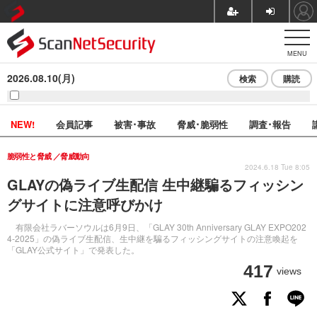
MENU
2026.08.10(月)
検索
購読
NEW!
会員記事
被害･事故
脅威･脆弱性
調査･報告
脆弱性と脅威
脅威動向
2024.6.18 Tue 8:05
GLAYの偽ライブ生配信 生中継騙るフィッシン
グサイトに注意呼びかけ
有限会社ラバーソウルは6月9日、「GLAY 30th Anniversary GLAY EXPO202
4-2025」の偽ライブ生配信、生中継を騙るフィッシングサイトの注意喚起を
「GLAY公式サイト」で発表した。
417
views