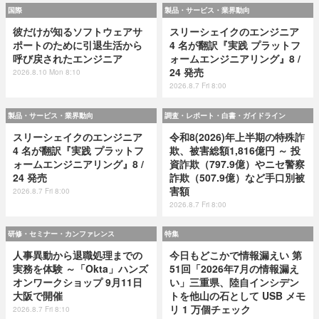
国際
製品・サービス・業界動向
彼だけが知るソフトウェアサ
スリーシェイクのエンジニア
ポートのために引退生活から
4 名が翻訳『実践 プラットフ
呼び戻されたエンジニア
ォームエンジニアリング』8 /
24 発売
2026.8.10 Mon 8:10
2026.8.7 Fri 8:00
製品・サービス・業界動向
調査・レポート・白書・ガイドライン
スリーシェイクのエンジニア
令和8(2026)年上半期の特殊詐
4 名が翻訳『実践 プラットフ
欺、被害総額1,816億円 ～ 投
ォームエンジニアリング』8 /
資詐欺（797.9億）やニセ警察
24 発売
詐欺（507.9億）など手口別被
害額
2026.8.7 Fri 8:00
2026.8.7 Fri 8:00
研修・セミナー・カンファレンス
特集
人事異動から退職処理までの
今日もどこかで情報漏えい 第
実務を体験 ～「Okta」ハンズ
51回「2026年7月の情報漏え
オンワークショップ 9月11日
い」三重県、陸自インシデン
大阪で開催
トを他山の石として USB メモ
リ 1 万個チェック
2026.8.7 Fri 8:10