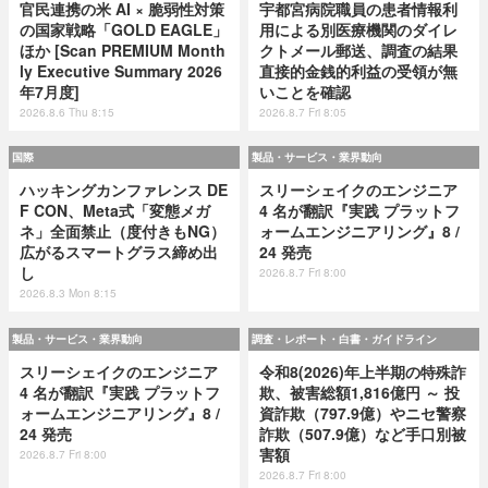
官民連携の米 AI × 脆弱性対策
宇都宮病院職員の患者情報利
の国家戦略「GOLD EAGLE」
用による別医療機関のダイレ
ほか [Scan PREMIUM Month
クトメール郵送、調査の結果
ly Executive Summary 2026
直接的金銭的利益の受領が無
年7月度]
いことを確認
2026.8.6 Thu 8:15
2026.8.7 Fri 8:05
国際
製品・サービス・業界動向
ハッキングカンファレンス DE
スリーシェイクのエンジニア
F CON、Meta式「変態メガ
4 名が翻訳『実践 プラットフ
ネ」全面禁止（度付きもNG）
ォームエンジニアリング』8 /
広がるスマートグラス締め出
24 発売
し
2026.8.7 Fri 8:00
2026.8.3 Mon 8:15
製品・サービス・業界動向
調査・レポート・白書・ガイドライン
スリーシェイクのエンジニア
令和8(2026)年上半期の特殊詐
4 名が翻訳『実践 プラットフ
欺、被害総額1,816億円 ～ 投
ォームエンジニアリング』8 /
資詐欺（797.9億）やニセ警察
24 発売
詐欺（507.9億）など手口別被
害額
2026.8.7 Fri 8:00
2026.8.7 Fri 8:00