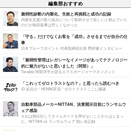
編集部おすすめ
脆弱性診断の内製化、失敗と再挑戦と成功の記録
内製化支援の取り組みについて取材させて欲しいと頼んでいた
のだが毎回返事は芳しくなかった
「守る」だけでなくお客を「成功」させるまでが自分の仕
事
日本プルーフポイント 代表取締役社長 野村健インタビュー
「脆弱性管理はレガシーなイメージがあってテクノロジー
的に魅力がないと思いました（阿部）」
Tenable 阿部淳平が語るエクスポージャーマネジメント
「これってゼロトラストなの？」と思ったら読むべき
ID 起点の “ HENNGE流 ” ゼロトラストここに爆誕
自動車部品メーカーNITTAN、決算開示目前にランサムウ
ェア感染
それは朝出社してタイムカードを押せないことからはじまっ
た。NITTAN vs ランサムウェア 戦い全記録