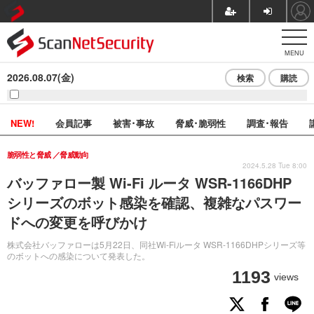
MENU
2026.08.07(金)
検索
購読
NEW!
会員記事
被害･事故
脅威･脆弱性
調査･報告
脆弱性と脅威
脅威動向
2024.5.28 Tue 8:00
バッファロー製 Wi-Fi ルータ WSR-1166DHP
シリーズのボット感染を確認、複雑なパスワー
ドへの変更を呼びかけ
株式会社バッファローは5月22日、同社Wi-Fiルータ WSR-1166DHPシリーズ等
のボットへの感染について発表した。
1193
views