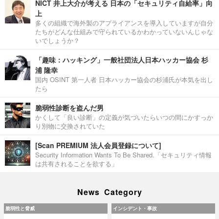
NICT 井上大介が考える 日本の「セキュリティ自給率」向
上
多くの組織で海外製のアプライアンスを導入していますが自分
たちがどんな仕組みで守られているかわかっていないんじゃな
いでしょうか？
「趣味：ハッキング」一般社団法人日本ハッカー協会 杉
浦 隆幸
国内 OSINT 第一人者 日本ハッカー協会の杉浦氏が本気を出し
たら
脆弱性診断を盗んだ男
かくして「良い診断」の定義が気づいたらいつの間にかすっか
り別物に交換されていた
[Scan PREMIUM 法人会員登録について]
Security Information Wants To Be Shared.「セキュリティ情報
は共有されることを欲する」
News Category
脆弱性と脅威
インシデント・事故