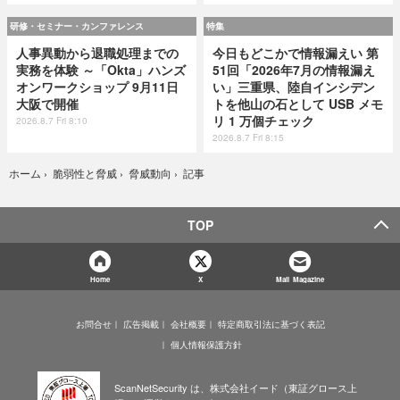
研修・セミナー・カンファレンス
特集
人事異動から退職処理までの
今日もどこかで情報漏えい 第
実務を体験 ～「Okta」ハンズ
51回「2026年7月の情報漏え
オンワークショップ 9月11日
い」三重県、陸自インシデン
大阪で開催
トを他山の石として USB メモ
リ 1 万個チェック
2026.8.7 Fri 8:10
2026.8.7 Fri 8:15
記事
ホーム
›
脆弱性と脅威
›
脅威動向
›
TOP
Home
X
Mail Magazine
お問合せ
広告掲載
会社概要
特定商取引法に基づく表記
個人情報保護方針
ScanNetSecurity は、株式会社イード（東証グロース上