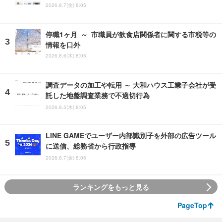
2026.8.7(金) 8:05
停職1ヶ月 ～ 市職員が飲食店関係者に関する市税等の
情報を口外
2026.8.6(木) 8:05
調査データの加工や転用 ～ 大和ハウス工業子会社が受
託した地盤調査業務で不適切行為
2026.8.5(水) 8:05
LINE GAMEでユーザー内部識別子を外部の広告ツール
に送信、総務省から行政指導
2026.8.7(金) 8:05
ランキングをもっと見る
PageTop