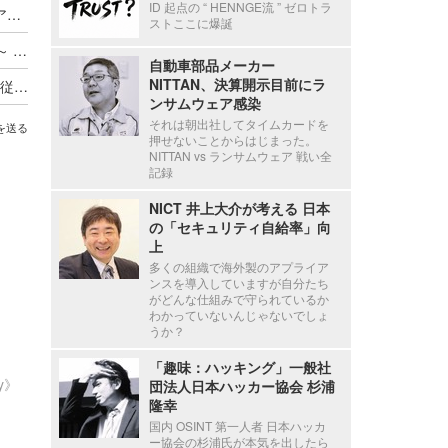
ID 起点の “ HENNGE流 ” ゼロトラ
Axcelead Drug Discovery Partners社員のメールアカウントに不正アクセス、約7,000通のメールで痕跡を確認
ストここに爆誕
ADサーバ上のデータが外部へ転送されたと判断 ～ 精電舎電子工業にランサムウェア攻撃
自動車部品メーカー
NITTAN、決算開示目前にラ
新エフエイコムにランサムウェア攻撃、取引先の従業員に関する個人情報が漏えいした可能性
ンサムウェア感染
それは朝出社してタイムカードを
を送る
押せないことからはじまった。
NITTAN vs ランサムウェア 戦い全
記録
NICT 井上大介が考える 日本
の「セキュリティ自給率」向
上
多くの組織で海外製のアプライア
ンスを導入していますが自分たち
がどんな仕組みで守られているか
わかっていないんじゃないでしょ
うか？
「趣味：ハッキング」一般社
ty》
団法人日本ハッカー協会 杉浦
隆幸
国内 OSINT 第一人者 日本ハッカ
ー協会の杉浦氏が本気を出したら