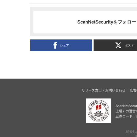
ScanNetSecurityをフォ
シェア
ポスト
リリース窓口・お問い合わせ
広告
ScanNetS
上場）の運営
証券コード：6
紹介し
当