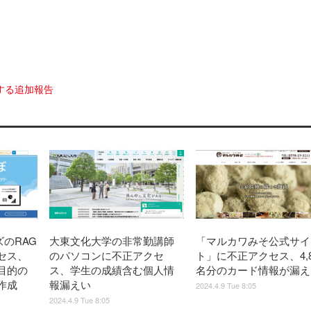
する追加報告
ズのRAG
大東文化大学の非常勤講師
「マルカワみそ公式サイ
セス、
のパソコンに不正アクセ
ト」に不正アクセス、4,8
目的の
ス、学生の成績含む個人情
名分のカード情報が漏え
作成
報漏えい
2024.4.9 Tue 8:05
2024.4.9 Tue 8:05