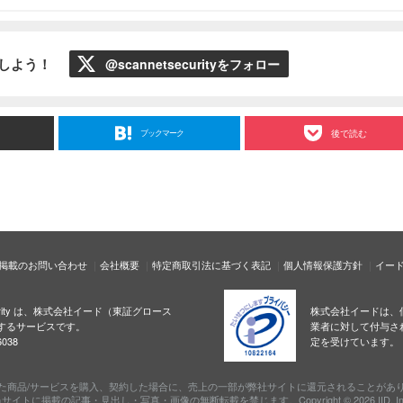
ローしよう！
@scannetsecurityをフォロー
ブックマーク
後で読む
掲載のお問い合わせ
会社概要
特定商取引法に基づく表記
個人情報保護方針
イー
ecurity は、株式会社イード（東証グロース
株式会社イードは、
するサービスです。
業者に対して付与さ
038
定を受けています。
た商品/サービスを購入、契約した場合に、売上の一部が弊社サイトに還元されることがあ
サイトに掲載の記事・見出し・写真・画像の無断転載を禁じます。Copyright © 2026 IID, In