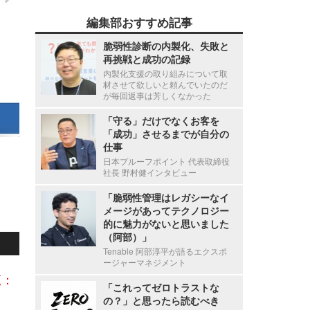
編集部おすすめ記事
脆弱性診断の内製化、失敗と
再挑戦と成功の記録
内製化支援の取り組みについて取
材させて欲しいと頼んでいたのだ
が毎回返事は芳しくなかった
「守る」だけでなくお客を
「成功」させるまでが自分の
仕事
日本プルーフポイント 代表取締役
社長 野村健インタビュー
「脆弱性管理はレガシーなイ
メージがあってテクノロジー
的に魅力がないと思いました
（阿部）」
Tenable 阿部淳平が語るエクスポ
ージャーマネジメント
覧：
「これってゼロトラストな
の？」と思ったら読むべき