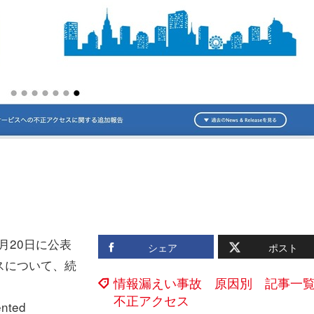
月20日に公表
シェア
ポスト
スについて、続
情報漏えい事故 原因別 記事一
不正アクセス
nted