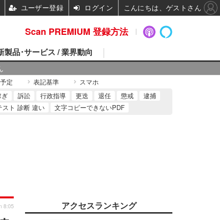
ユーザー登録
ログイン
こんにちは、ゲストさん
Scan PREMIUM 登録方法
 新製品･サービス / 業界動向
ん
予定
表記基準
スマホ
稼ぎ
訴訟
行政指導
更迭
退任
懲戒
逮捕
テスト 診断 違い
文字コピーできないPDF
アクセスランキング
n 8:05