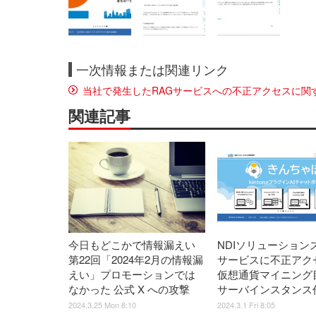
一次情報または関連リンク
当社で発生したRAGサービスへの不正アクセスに関
関連記事
今日もどこかで情報漏えい
NDIソリューション
第22回「2024年2月の情報漏
サービスに不正アク
えい」プロモーションでは
仮想通貨マイニング
なかった 公式 X への攻撃
サーバインスタンス
2024.3.25 Mon 8:10
2024.3.1 Fri 8:05