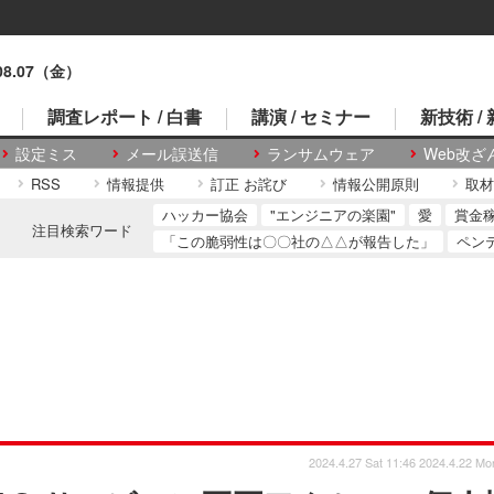
.08.07（金）
調査レポート / 白書
講演 / セミナー
新技術 /
設定ミス
メール誤送信
ランサムウェア
Web改ざ
RSS
情報提供
訂正 お詫び
情報公開原則
取材
ハッカー協会
"エンジニアの楽園"
愛
賞金
注目検索ワード
「この脆弱性は〇〇社の△△が報告した」
ペン
2024.4.27 Sat 11:46
2024.4.22 Mo