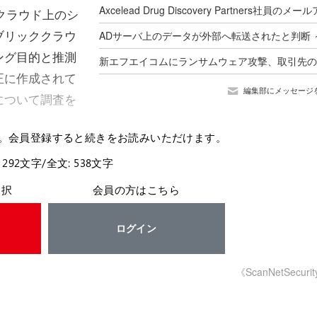
ククラウド上のシ
ブリッククラウ
ング目的と推測
正に作成されて
編集部にメッセージ
について調査を
。会員登録すると続きをお読みいただけます。
 292文字/全文: 538文字
選択
会員の方はこちら
ログイン
《ScanNetSecuri