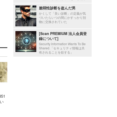
脆弱性診断を盗んだ男
かくして「良い診断」の定義が気
づいたらいつの間にかすっかり別
物に交換されていた
[Scan PREMIUM 法人会員登
録について]
Security Information Wants To Be
Shared.「セキュリティ情報は共
有されることを欲する」
51
い