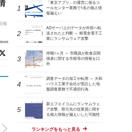
情
「東京アプリ」の運営に係るコ
ールセンター業務で1名の個人情
報漏えい
続報
ADサーバ上のデータが外部へ転
送されたと判断 ～ 精電舎電子工
業にランサムウェア攻撃
iews
停職1ヶ月 ～ 市職員が飲食店関
係者に関する市税等の情報を口
外
調査データの加工や転用 ～ 大和
ハウス工業子会社が受託した地
盤調査業務で不適切行為
新エフエイコムにランサムウェ
ア攻撃、取引先の従業員に関す
る個人情報が漏えいした可能性
ランキングをもっと見る