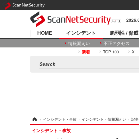
ScanNetSecurity
2026
HOME
インシデント
脆弱性 / 脅威
情報漏えい
不正アクセス
新着
TOP 100
X
ホーム
›
インシデント・事故
›
インシデント・情報漏えい
›
記事
インシデント・事故