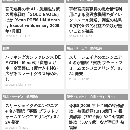
脆弱性と脅威
インシデント・事故
官民連携の米 AI × 脆弱性対策
宇都宮病院職員の患者情報利
の国家戦略「GOLD EAGLE」
用による別医療機関のダイレ
ほか [Scan PREMIUM Month
クトメール郵送、調査の結果
ly Executive Summary 2026
直接的金銭的利益の受領が無
年7月度]
いことを確認
2026.8.6 Thu 8:15
2026.8.7 Fri 8:05
国際
製品・サービス・業界動向
ハッキングカンファレンス DE
スリーシェイクのエンジニア
F CON、Meta式「変態メガ
4 名が翻訳『実践 プラットフ
ネ」全面禁止（度付きもNG）
ォームエンジニアリング』8 /
広がるスマートグラス締め出
24 発売
し
2026.8.7 Fri 8:00
2026.8.3 Mon 8:15
製品・サービス・業界動向
調査・レポート・白書・ガイドライン
スリーシェイクのエンジニア
令和8(2026)年上半期の特殊詐
4 名が翻訳『実践 プラットフ
欺、被害総額1,816億円 ～ 投
ォームエンジニアリング』8 /
資詐欺（797.9億）やニセ警察
24 発売
詐欺（507.9億）など手口別被
害額
2026.8.7 Fri 8:00