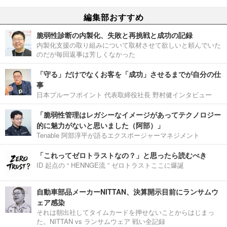
編集部おすすめ
脆弱性診断の内製化、失敗と再挑戦と成功の記録
内製化支援の取り組みについて取材させて欲しいと頼んでいた
のだが毎回返事は芳しくなかった
「守る」だけでなくお客を「成功」させるまでが自分の仕
事
日本プルーフポイント 代表取締役社長 野村健インタビュー
「脆弱性管理はレガシーなイメージがあってテクノロジー
的に魅力がないと思いました（阿部）」
Tenable 阿部淳平が語るエクスポージャーマネジメント
「これってゼロトラストなの？」と思ったら読むべき
ID 起点の “ HENNGE流 ” ゼロトラストここに爆誕
自動車部品メーカーNITTAN、決算開示目前にランサムウ
ェア感染
それは朝出社してタイムカードを押せないことからはじまっ
た。NITTAN vs ランサムウェア 戦い全記録