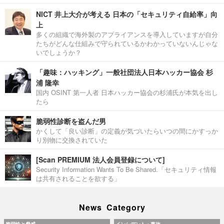
NICT 井上大介が考える 日本の「セキュリティ自給率」向
上
多くの組織で海外製のアプライアンスを導入していますが自分
たちがどんな仕組みで守られているかわかっていないんじゃな
いでしょうか？
「趣味：ハッキング」一般社団法人日本ハッカー協会 杉
浦 隆幸
国内 OSINT 第一人者 日本ハッカー協会の杉浦氏が本気を出し
たら
脆弱性診断を盗んだ男
かくして「良い診断」の定義が気づいたらいつの間にかすっか
り別物に交換されていた
[Scan PREMIUM 法人会員登録について]
Security Information Wants To Be Shared.「セキュリティ情報
は共有されることを欲する」
News Category