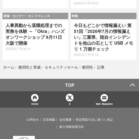
2026.8.7 Fri 8:00
研修・セミナー・カンファレンス
特集
人事異動から退職処理までの
今日もどこかで情報漏えい 第
実務を体験 ～「Okta」ハンズ
51回「2026年7月の情報漏え
オンワークショップ 9月11日
い」三重県、陸自インシデン
大阪で開催
トを他山の石として USB メモ
リ 1 万個チェック
2026.8.7 Fri 8:10
2026.8.7 Fri 8:15
記事
ホーム
›
脆弱性と脅威
›
セキュリティホール・脆弱性
›
TOP
Home
X
Mail Magazine
お問合せ
広告掲載
会社概要
特定商取引法に基づく表記
個人情報保護方針